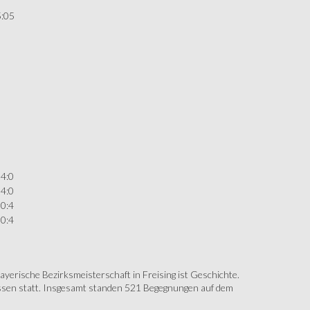
5:05
4:0
4:0
0:4
0:4
erische Bezirksmeisterschaft in Freising ist Geschichte.
assen statt. Insgesamt standen 521 Begegnungen auf dem