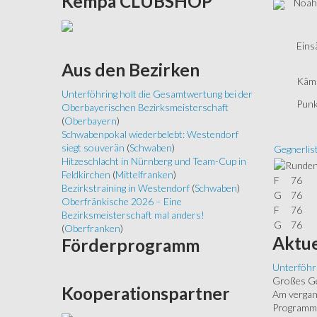
Kempa
CLUBSHOP
Noah 
Eins
Aus
den Bezirken
Kämp
Unterföhring holt die Gesamtwertung bei der
Punk
Oberbayerischen Bezirksmeisterschaft
(
Oberbayern
)
Schwabenpokal wiederbelebt: Westendorf
siegt souverän
(
Schwaben
)
Gegnerlis
Hitzeschlacht in Nürnberg und Team-Cup in
Feldkirchen
(
Mittelfranken
)
F
76
Bezirkstraining in Westendorf
(
Schwaben
)
G
76
Oberfränkische 2026 – Eine
F
76
Bezirksmeisterschaft mal anders!
G
76
(
Oberfranken
)
Aktue
Förderprogramm
Unterföhr
Großes Ged
Kooperationspartner
Am vergang
Programm.