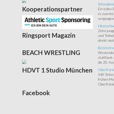
Schwabenp
Kooperationspartner
Ein tolles
es zum let
vergangen
Hitzeschla
Zehn junge
Ringsport
Magazin
und Teilne
direkt nied
Bezirkstra
BEACH
WRESTLING
Westendorf
stattfand,
die 20. Aus
HDVT
1 Studio München
Oberfränk
540 Teiln
frühen Mor
Oberfränki
Facebook