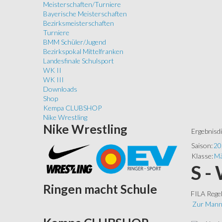
Meisterschaften/Turniere
Bayerische Meisterschaften
Bezirksmeisterschaften
Turniere
BMM Schüler/Jugend
Bezirkspokal Mittelfranken
Landesfinale Schulsport
WK II
WK III
Downloads
Shop
Kempa CLUBSHOP
Nike Wrestling
Nike
Wrestling
Ergebnisd
Saison:
20
Klasse:
Mä
S -
Ringen
macht Schule
FILA Rege
Zur Mann