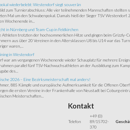
okal wiederbelebt: Westendorf siegt souverän
 Bild zum Turnierabschluss: Alle vier teilnehmenden Mannschaften stellten 
zten Mal um den Schwabenpokal. Damals hieß der Sieger TSV Westendorf. 
en Wochenende in...
cht in Nürnberg und Team-Cup in Feldkirchen
 Athleten trotzten der hochsommerlichen Hitze und gingen beim Grizzly-C
hmern aus über 20 Vereinen in den Altersklassen U8 bis U14 war das Turnie
riger waren,...
ining in Westendorf
 war am vergangenen Wochenende wieder Schauplatz für mehrere Ereigniss
 nahmen parallel fünf TSV-Nachwuchsathleten an der Ausbildung zum Kampfr
gabe des...
ische 2026 – Eine Bezirksmeisterschaft mal anders!
ehmer, 885 Kämpfe und europäische Aufmerksamkeit für die Offenen Oberfr
gen die ersten Vereine in der Frankenhalle von Neustadt bei Coburg eintra
schen Meisterschaften...
Kontakt
+49 (0)
Telefon
89/15702-
Geschäf
370