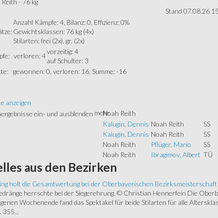
Reith - 76 kg
Stand 07.08.26 1
Anzahl Kämpfe: 4, Bilanz: 0, Effizienz: 0%
ätze:
Gewichtsklassen: 76 kg (4x)
Stilarten: frei (2x), gr. (2x)
vorzeitig: 4
fe:
verloren: 4
auf Schulter: 3
te:
gewonnen: 0, verloren: 16, Summe: -16
te anzeigen
mehr
Noah Reith
Kalugin, Dennis
Noah Reith
SS
Kalugin, Dennis
Noah Reith
SS
Noah Reith
Pflüger, Mario
SS
Noah Reith
Ibragimov, Albert
TÜ
lles
aus den Bezirken
ing holt die Gesamtwertung bei der Oberbayerischen Bezirksmeisterschaft
ränge herrschte bei der Siegerehrung. © Christian Hennerfein Die Oberbay
enen Wochenende fand das Spektakel für beide Stilarten für alle Alterskl
 355...