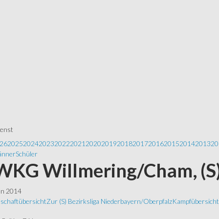
ienst
26
2025
2024
2023
2022
2021
2020
2019
2018
2017
2016
2015
2014
2013
20
nner
Schüler
 WKG Willmering/Cham, (S)
ln 2014
schaftübersicht
Zur (S) Bezirksliga Niederbayern/Oberpfalz
Kampfübersicht