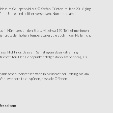
sich zum Gruppenbild auf. © Stefan Günter Im Jahr 2016 ging
Zehn Jahre sind seither vergangen. Nun stand am
up in Nürnberg an den Start. Mit etwa 170 Teilnehmerinnen
r trotz der hohen Temperaturen, die auch in der Halle nicht
e. Nicht nur, dass am Samstag ein Bezirkstraining
ichter teil. Der Höhepunkt erfolgte dann am Sonntag, als
änkischen Meisterschaften in Neustadt bei Coburg Als am
fen, war bereits zu spüren, dass die Offenen
tszeiten: