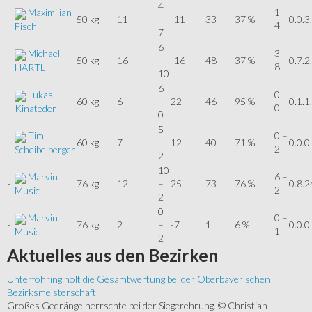
4
Maximilian
1 –
-
50 kg
11
–
-11
33
37 %
0.0.3
4
Fisch
7
6
Michael
3 –
-
50 kg
16
–
-16
48
37 %
0.7.2
8
HARTL
10
6
Lukas
0 –
-
60 kg
6
–
22
46
95 %
0.1.1
0
Kinateder
0
5
Tim
0 –
-
60 kg
7
–
12
40
71 %
0.0.0
2
Scheibelberger
2
10
Marvin
6 –
-
76 kg
12
–
25
73
76 %
0.8.2
2
Music
2
0
Marvin
0 –
-
76 kg
2
–
-7
1
6 %
0.0.0
1
Music
2
Aktuelles
aus den Bezirken
Unterföhring holt die Gesamtwertung bei der Oberbayerischen
Bezirksmeisterschaft
Großes Gedränge herrschte bei der Siegerehrung. © Christian