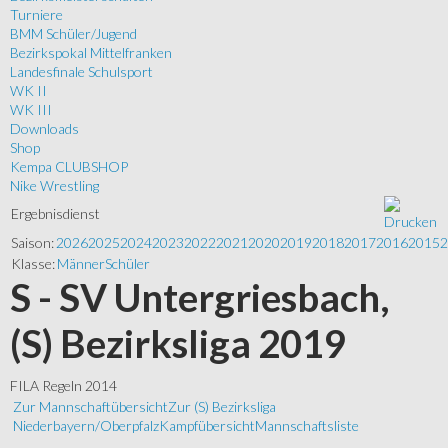
Turniere
BMM Schüler/Jugend
Bezirkspokal Mittelfranken
Landesfinale Schulsport
WK II
WK III
Downloads
Shop
Kempa CLUBSHOP
Nike Wrestling
Ergebnisdienst
Saison:
2026
2025
2024
2023
2022
2021
2020
2019
2018
2017
2016
2015
2
Klasse:
Männer
Schüler
S - SV Untergriesbach,
(S) Bezirksliga 2019
FILA Regeln 2014
Zur Mannschaftübersicht
Zur (S) Bezirksliga
Niederbayern/Oberpfalz
Kampfübersicht
Mannschaftsliste