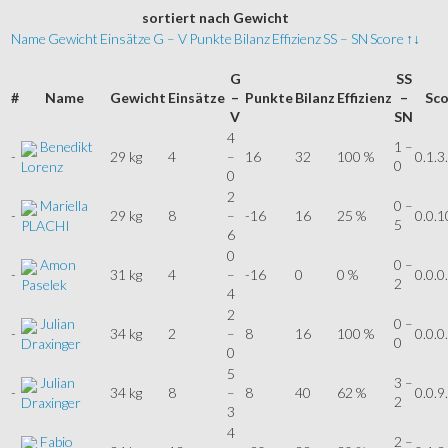
sortiert
nach Gewicht
Name
Gewicht
Einsätze
G – V
Punkte
Bilanz
Effizienz
SS – SN
Score
↑↓
G
SS
#
Name
Gewicht
Einsätze
–
Punkte
Bilanz
Effizienz
–
Sco
V
SN
4
Benedikt
1 –
-
29 kg
4
–
16
32
100 %
0.1.3
0
Lorenz
0
2
Mariella
0 –
-
29 kg
8
–
-16
16
25 %
0.0.1
5
PLACHI
6
0
Amon
0 –
-
31 kg
4
–
-16
0
0 %
0.0.0
2
Paselek
4
2
Julian
0 –
-
34 kg
2
–
8
16
100 %
0.0.0
0
Draxinger
0
5
Julian
3 –
-
34 kg
8
–
8
40
62 %
0.0.9
2
Draxinger
3
4
Fabio
2 –