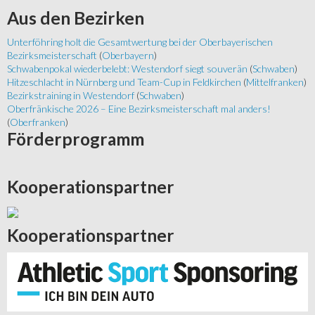
Aus
den Bezirken
Unterföhring holt die Gesamtwertung bei der Oberbayerischen
Bezirksmeisterschaft
(
Oberbayern
)
Schwabenpokal wiederbelebt: Westendorf siegt souverän
(
Schwaben
)
Hitzeschlacht in Nürnberg und Team-Cup in Feldkirchen
(
Mittelfranken
)
Bezirkstraining in Westendorf
(
Schwaben
)
Oberfränkische 2026 – Eine Bezirksmeisterschaft mal anders!
(
Oberfranken
)
Förderprogramm
Kooperationspartner
Kooperationspartner