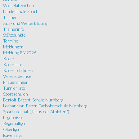
Wieselabzeichen
Landesfinale Sport
Trainer
Aus- und Weiterbildung
Trainerinfo
Stützpunkte
Termine
Meldungen
Meldung BM2026
Kader
Kaderliste
Kaderrichtlinien
Vereinswechsel
Frauenringen
Turnierliste
Sportschulen
Bertolt-Brecht-Schule Nürnberg
Lothar-von-Faber-Fachoberschule Nürnberg
Sportinternat („Haus der Athleten“)
Ergebnisse
Regionalliga
Oberliga
Bayernliga