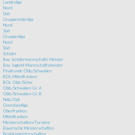
Landesliga
Nord
Süd
Gruppenoberliga
Nord
Süd
Gruppenliga
Nord
Süd
Schüler
Bay. Schülermannschafts Meister
Bay. Jugend-Mannschaftsmeister
Finalrunde Obb./Schwaben
BOL Mittelfranken
BOL Obb./Schw.
Obb./Schwaben Gr. A
Obb./Schwaben Gr. B
Ndb./Opf.
Grenzlandliga
Oberfranken
Mittelfranken
Meisterschaften/Turniere
Bayerische Meisterschaften
Bezirksmeisterschaften