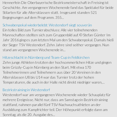
Hennerfein Die Oberbayerische Bezirksmeisterschaft in Freising ist
Geschichte. Am vergangenen Wochenende fand das Spektakel für beide
Stilarten für alle Altersklassen statt. Insgesamt standen 521
Begegnungen auf dem Programm. 355...
Schwabenpokal wiederbelebt: Westendorf siegt souverän
Ein tolles Bild zum Turnierabschluss: Alle vier teilnehmenden
Mannschaften stellten sich zum Gruppenbild auf. © Stefan Günter Im
Jahr 2016 ging es zum letzten Mal um den Schwabenpokal. Damals hieß
der Sieger TSV Westendorf. Zehn Jahre sind seither vergangen. Nun
stand am vergangenen Wochenende in...
Hitzeschlacht in Nürnberg und Team-Cup in Feldkirchen
Zehn junge Athleten trotzten der hochsommerlichen Hitze und gingen
beim Grizzly-Cup in Nürnberg an den Start. Mit etwa 170
Teilnehmerinnen und Teilnehmern aus über 20 Vereinen in den
Altersklassen U8 bis U14 war das Turnier trotz der hohen
Temperaturen, die auch in der Halle nicht direkt niedriger waren,...
Bezirkstraining in Westendorf
Westendorf war am vergangenen Wochenende wieder Schauplatz für
mehrere Ereignisse. Nicht nur, dass am Samstag ein Bezirkstraining
stattfand, nahmen parallel fünf TSV-Nachwuchsathleten an der
Ausbildung zum Kampfrichter teil. Der Höhepunkt erfolgte dann am
Sonntag, als die 20. Ausgabe des...