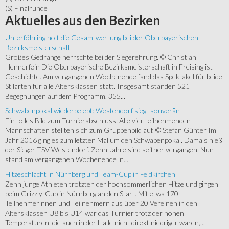
(S) Finalrunde
Aktuelles
aus den Bezirken
Unterföhring holt die Gesamtwertung bei der Oberbayerischen
Bezirksmeisterschaft
Großes Gedränge herrschte bei der Siegerehrung. © Christian
Hennerfein Die Oberbayerische Bezirksmeisterschaft in Freising ist
Geschichte. Am vergangenen Wochenende fand das Spektakel für beide
Stilarten für alle Altersklassen statt. Insgesamt standen 521
Begegnungen auf dem Programm. 355...
Schwabenpokal wiederbelebt: Westendorf siegt souverän
Ein tolles Bild zum Turnierabschluss: Alle vier teilnehmenden
Mannschaften stellten sich zum Gruppenbild auf. © Stefan Günter Im
Jahr 2016 ging es zum letzten Mal um den Schwabenpokal. Damals hieß
der Sieger TSV Westendorf. Zehn Jahre sind seither vergangen. Nun
stand am vergangenen Wochenende in...
Hitzeschlacht in Nürnberg und Team-Cup in Feldkirchen
Zehn junge Athleten trotzten der hochsommerlichen Hitze und gingen
beim Grizzly-Cup in Nürnberg an den Start. Mit etwa 170
Teilnehmerinnen und Teilnehmern aus über 20 Vereinen in den
Altersklassen U8 bis U14 war das Turnier trotz der hohen
Temperaturen, die auch in der Halle nicht direkt niedriger waren,...