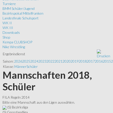
Turniere
BMM Schüler/Jugend
Bezirkspokal Mittelfranken
Landesfinale Schulsport
WK II
WK III
Downloads
Shop
Kempa CLUBSHOP
Nike Wrestling
Ergebnisdienst
Saison:
2026
2025
2024
2023
2022
2021
2020
2019
2018
2017
2016
2015
2
Klasse:
Männer
Schüler
Mannschaften 2018,
Schüler
FILA Regeln 2014
Bitte eine Mannschaft aus den Ligen auswählen.
(S) Bezirksliga
(S) Grenzlandliga