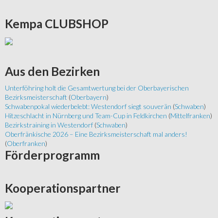
Kempa
CLUBSHOP
Aus
den Bezirken
Unterföhring holt die Gesamtwertung bei der Oberbayerischen
Bezirksmeisterschaft
(
Oberbayern
)
Schwabenpokal wiederbelebt: Westendorf siegt souverän
(
Schwaben
)
Hitzeschlacht in Nürnberg und Team-Cup in Feldkirchen
(
Mittelfranken
)
Bezirkstraining in Westendorf
(
Schwaben
)
Oberfränkische 2026 – Eine Bezirksmeisterschaft mal anders!
(
Oberfranken
)
Förderprogramm
Kooperationspartner