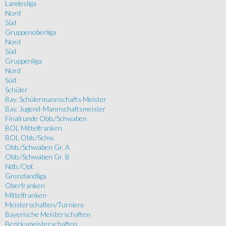
Landesliga
Nord
Süd
Gruppenoberliga
Nord
Süd
Gruppenliga
Nord
Süd
Schüler
Bay. Schülermannschafts Meister
Bay. Jugend-Mannschaftsmeister
Finalrunde Obb./Schwaben
BOL Mittelfranken
BOL Obb./Schw.
Obb./Schwaben Gr. A
Obb./Schwaben Gr. B
Ndb./Opf.
Grenzlandliga
Oberfranken
Mittelfranken
Meisterschaften/Turniere
Bayerische Meisterschaften
Bezirksmeisterschaften