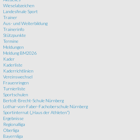
Wieselabzeichen
Landesfinale Sport
Trainer
Aus- und Weiterbildung
Trainerinfo
Stützpunkte
Termine
Meldungen
Meldung BM2026
Kader
Kaderliste
Kaderrichtlinien
Vereinswechsel
Frauenringen
Turnierliste
Sportschulen
Bertolt-Brecht-Schule Nürnberg
Lothar-von-Faber-Fachoberschule Nürnberg
Sportinternat („Haus der Athleten“)
Ergebnisse
Regionalliga
Oberliga
Bayernliga