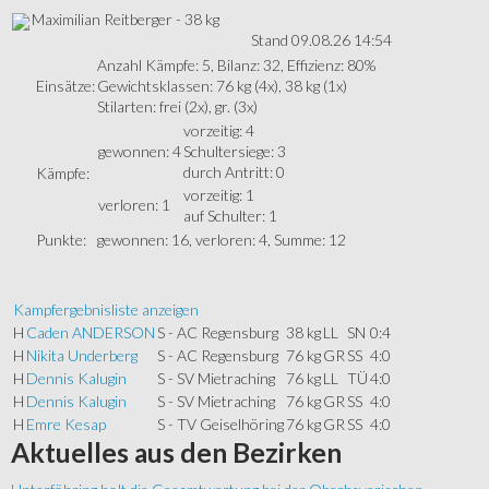
Maximilian Reitberger - 38 kg
Stand 09.08.26 14:54
Anzahl Kämpfe: 5, Bilanz: 32, Effizienz: 80%
Einsätze:
Gewichtsklassen: 76 kg (4x), 38 kg (1x)
Stilarten: frei (2x), gr. (3x)
vorzeitig: 4
gewonnen: 4
Schultersiege: 3
durch Antritt: 0
Kämpfe:
vorzeitig: 1
verloren: 1
auf Schulter: 1
Punkte:
gewonnen: 16, verloren: 4, Summe: 12
Kampfergebnisliste anzeigen
H
Caden ANDERSON
S - AC Regensburg
38 kg
LL
SN
0:4
H
Nikita Underberg
S - AC Regensburg
76 kg
GR
SS
4:0
H
Dennis Kalugin
S - SV Mietraching
76 kg
LL
TÜ
4:0
H
Dennis Kalugin
S - SV Mietraching
76 kg
GR
SS
4:0
H
Emre Kesap
S - TV Geiselhöring
76 kg
GR
SS
4:0
Aktuelles
aus den Bezirken