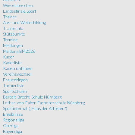
Wieselabzeichen
Landesfinale Sport
Trainer
Aus- und Weiterbildung
Trainerinfo
Stützpunkte
Termine
Meldungen
Meldung BM2026
Kader
Kaderliste
Kaderrichtlinien
Vereinswechsel
Frauenringen
Turnierliste
Sportschulen
Bertolt-Brecht-Schule Nürnberg
Lothar-von-Faber-Fachoberschule Nürnberg
Sportinternat („Haus der Athleten“)
Ergebnisse
Regionalliga
Oberliga
Bayernliga