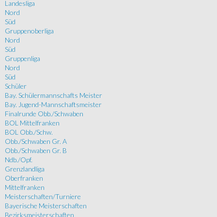
Landesliga
Nord
Süd
Gruppenoberliga
Nord
Süd
Gruppenliga
Nord
Süd
Schüler
Bay. Schülermannschafts Meister
Bay. Jugend-Mannschaftsmeister
Finalrunde Obb./Schwaben
BOL Mittelfranken
BOL Obb./Schw.
Obb./Schwaben Gr. A
Obb./Schwaben Gr. B
Ndb./Opf.
Grenzlandliga
Oberfranken
Mittelfranken
Meisterschaften/Turniere
Bayerische Meisterschaften
Bezirksmeisterschaften