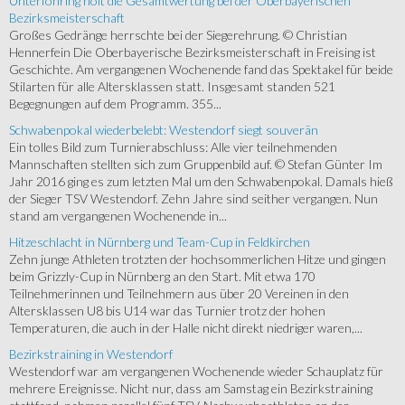
Unterföhring holt die Gesamtwertung bei der Oberbayerischen
Bezirksmeisterschaft
Großes Gedränge herrschte bei der Siegerehrung. © Christian
Hennerfein Die Oberbayerische Bezirksmeisterschaft in Freising ist
Geschichte. Am vergangenen Wochenende fand das Spektakel für beide
Stilarten für alle Altersklassen statt. Insgesamt standen 521
Begegnungen auf dem Programm. 355...
Schwabenpokal wiederbelebt: Westendorf siegt souverän
Ein tolles Bild zum Turnierabschluss: Alle vier teilnehmenden
Mannschaften stellten sich zum Gruppenbild auf. © Stefan Günter Im
Jahr 2016 ging es zum letzten Mal um den Schwabenpokal. Damals hieß
der Sieger TSV Westendorf. Zehn Jahre sind seither vergangen. Nun
stand am vergangenen Wochenende in...
Hitzeschlacht in Nürnberg und Team-Cup in Feldkirchen
Zehn junge Athleten trotzten der hochsommerlichen Hitze und gingen
beim Grizzly-Cup in Nürnberg an den Start. Mit etwa 170
Teilnehmerinnen und Teilnehmern aus über 20 Vereinen in den
Altersklassen U8 bis U14 war das Turnier trotz der hohen
Temperaturen, die auch in der Halle nicht direkt niedriger waren,...
Bezirkstraining in Westendorf
Westendorf war am vergangenen Wochenende wieder Schauplatz für
mehrere Ereignisse. Nicht nur, dass am Samstag ein Bezirkstraining