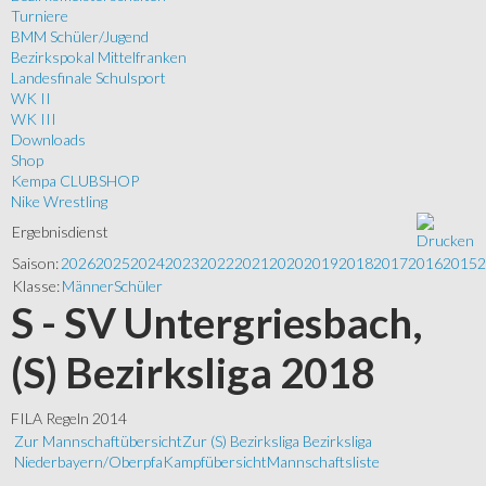
Turniere
BMM Schüler/Jugend
Bezirkspokal Mittelfranken
Landesfinale Schulsport
WK II
WK III
Downloads
Shop
Kempa CLUBSHOP
Nike Wrestling
Ergebnisdienst
Saison:
2026
2025
2024
2023
2022
2021
2020
2019
2018
2017
2016
2015
2
Klasse:
Männer
Schüler
S - SV Untergriesbach,
(S) Bezirksliga 2018
FILA Regeln 2014
Zur Mannschaftübersicht
Zur (S) Bezirksliga Bezirksliga
Niederbayern/Oberpfa
Kampfübersicht
Mannschaftsliste