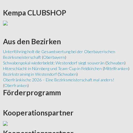
Kempa
CLUBSHOP
Aus
den Bezirken
Unterföhring holt die Gesamtwertung bei der Oberbayerischen
Bezirksmeisterschaft
(
Oberbayern
)
Schwabenpokal wiederbelebt: Westendorf siegt souverän
(
Schwaben
)
Hitzeschlacht in Nürnberg und Team-Cup in Feldkirchen
(
Mittelfranken
)
Bezirkstraining in Westendorf
(
Schwaben
)
Oberfränkische 2026 – Eine Bezirksmeisterschaft mal anders!
(
Oberfranken
)
Förderprogramm
Kooperationspartner