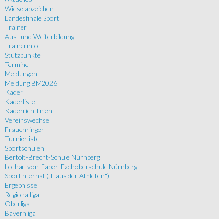
Wieselabzeichen
Landesfinale Sport
Trainer
Aus- und Weiterbildung
Trainerinfo
Stützpunkte
Termine
Meldungen
Meldung BM2026
Kader
Kaderliste
Kaderrichtlinien
Vereinswechsel
Frauenringen
Turnierliste
Sportschulen
Bertolt-Brecht-Schule Nürnberg
Lothar-von-Faber-Fachoberschule Nürnberg
Sportinternat („Haus der Athleten“)
Ergebnisse
Regionalliga
Oberliga
Bayernliga