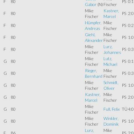
F
80
PS
0:1
Gabor
(N)
Fischer
Mike
Kastner,
F
80
PS
2:0
Fischer
Marcel
Hümpfer,
Mike
F
80
PS
0:2
Andreas
Fischer
Giehl,
Mike
F
80
PS
1:0
Alexander
Fischer
Mike
Lurz,
F
80
PS
0:3
Fischer
Johannes
Mike
Lutz,
G
80
PS
0:1
Fischer
Michael
Rieger,
Mike
G
80
PS
0:3
Bernhard
Fischer
Mike
Schmidt,
G
80
PS
1:0
Fischer
Oliver
Kastner,
Mike
G
80
PS
2:0
Marcel
Fischer
Mike
G
80
Full, Felix
TÜ
4:0
Fischer
Mike
Winkler,
G
80
PS
1:0
Fischer
Dominik
Lurz,
Mike
F
86
PS
2:0