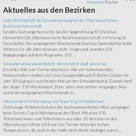
Johannes
Fischer
Aktuelles
aus den Bezirken
Unterföhring holt die Gesamtwertung bei der Oberbayerischen
Bezirksmeisterschaft
Großes Gedränge herrschte bei der Siegerehrung. © Christian
Hennerfein Die Oberbayerische Bezirksmeisterschaft in Freising ist
Geschichte. Am vergangenen Wochenende fand das Spektakel für beide
Stilarten für alle Altersklassen statt. Insgesamt standen 521
Begegnungen auf dem Programm. 355...
Schwabenpokal wiederbelebt: Westendorf siegt souverän
Ein tolles Bild zum Turnierabschluss: Alle vier teilnehmenden
Mannschaften stellten sich zum Gruppenbild auf. © Stefan Günter Im
Jahr 2016 ging es zum letzten Mal um den Schwabenpokal. Damals hieß
der Sieger TSV Westendorf. Zehn Jahre sind seither vergangen. Nun
stand am vergangenen Wochenende in...
Hitzeschlacht in Nürnberg und Team-Cup in Feldkirchen
Zehn junge Athleten trotzten der hochsommerlichen Hitze und gingen
beim Grizzly-Cup in Nürnberg an den Start. Mit etwa 170
Teilnehmerinnen und Teilnehmern aus über 20 Vereinen in den
Altersklassen U8 bis U14 war das Turnier trotz der hohen
Temperaturen, die auch in der Halle nicht direkt niedriger waren,...