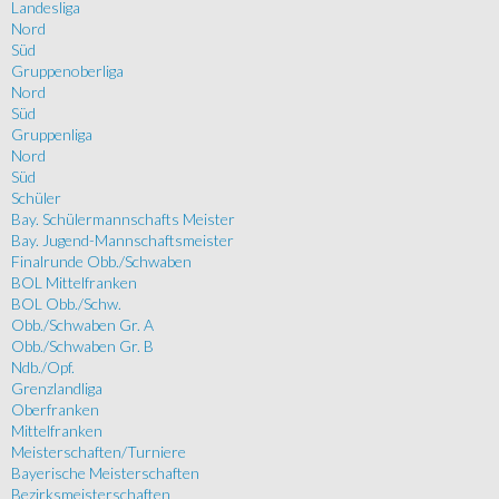
Landesliga
Nord
Süd
Gruppenoberliga
Nord
Süd
Gruppenliga
Nord
Süd
Schüler
Bay. Schülermannschafts Meister
Bay. Jugend-Mannschaftsmeister
Finalrunde Obb./Schwaben
BOL Mittelfranken
BOL Obb./Schw.
Obb./Schwaben Gr. A
Obb./Schwaben Gr. B
Ndb./Opf.
Grenzlandliga
Oberfranken
Mittelfranken
Meisterschaften/Turniere
Bayerische Meisterschaften
Bezirksmeisterschaften