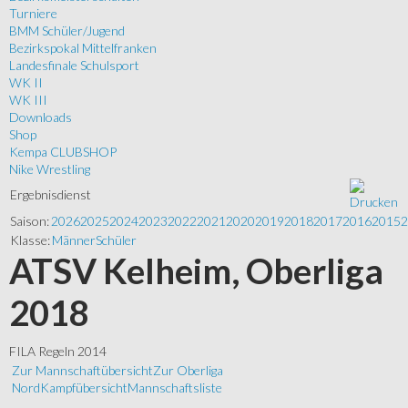
Turniere
BMM Schüler/Jugend
Bezirkspokal Mittelfranken
Landesfinale Schulsport
WK II
WK III
Downloads
Shop
Kempa CLUBSHOP
Nike Wrestling
Ergebnisdienst
Saison:
2026
2025
2024
2023
2022
2021
2020
2019
2018
2017
2016
2015
2
Klasse:
Männer
Schüler
ATSV Kelheim, Oberliga
2018
FILA Regeln 2014
Zur Mannschaftübersicht
Zur Oberliga
Nord
Kampfübersicht
Mannschaftsliste