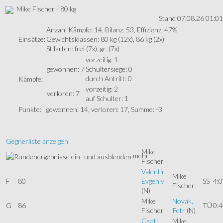
Mike Fischer - 80 kg
Stand 07.08.26 01:01
Anzahl Kämpfe: 14, Bilanz: 53, Effizienz: 47%
Einsätze:
Gewichtsklassen: 80 kg (12x), 86 kg (2x)
Stilarten: frei (7x), gr. (7x)
vorzeitig: 1
gewonnen: 7
Schultersiege: 0
durch Antritt: 0
Kämpfe:
vorzeitig: 2
verloren: 7
auf Schulter: 1
Punkte:
gewonnen: 14, verloren: 17, Summe: -3
Gegnerliste anzeigen
Mike
mehr
Fischer
Valentir,
Mike
F
80
Evgeniy
SS
4:0
Fischer
(N)
Mike
Novak,
G
86
TÜ
0:4
Fischer
Petr
(N)
Csoti,
Mike