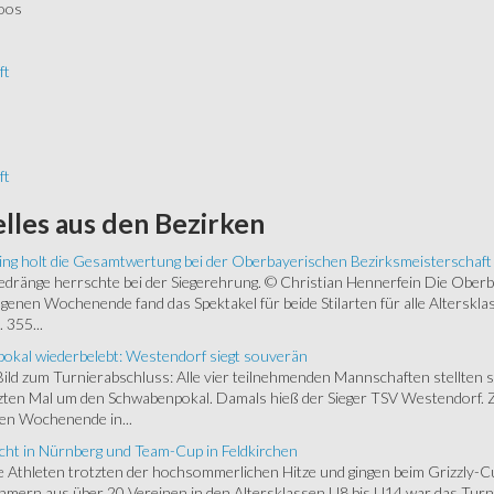
oos
ft
ft
lles
aus den Bezirken
ing holt die Gesamtwertung bei der Oberbayerischen Bezirksmeisterschaft
ränge herrschte bei der Siegerehrung. © Christian Hennerfein Die Oberbay
enen Wochenende fand das Spektakel für beide Stilarten für alle Alterskl
 355...
okal wiederbelebt: Westendorf siegt souverän
 Bild zum Turnierabschluss: Alle vier teilnehmenden Mannschaften stellten 
zten Mal um den Schwabenpokal. Damals hieß der Sieger TSV Westendorf. 
en Wochenende in...
cht in Nürnberg und Team-Cup in Feldkirchen
 Athleten trotzten der hochsommerlichen Hitze und gingen beim Grizzly-C
hmern aus über 20 Vereinen in den Altersklassen U8 bis U14 war das Turnie