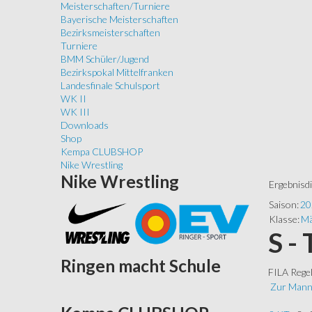
Meisterschaften/Turniere
Bayerische Meisterschaften
Bezirksmeisterschaften
Turniere
BMM Schüler/Jugend
Bezirkspokal Mittelfranken
Landesfinale Schulsport
WK II
WK III
Downloads
Shop
Kempa CLUBSHOP
Nike Wrestling
Nike
Wrestling
Ergebnisd
Saison:
20
Klasse:
Mä
S -
Ringen
macht Schule
FILA Rege
Zur Mann