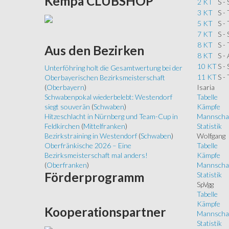
Kempa
CLUBSHOP
2 KT
S -
3 KT
S -
5 KT
S -
7 KT
S -
8 KT
S -
Aus
den Bezirken
8 KT
S -
10 KT
S -
Unterföhring holt die Gesamtwertung bei der
11 KT
S -
Oberbayerischen Bezirksmeisterschaft
Isaria
(
Oberbayern
)
Tabelle
Schwabenpokal wiederbelebt: Westendorf
Kämpfe
siegt souverän
(
Schwaben
)
Mannscha
Hitzeschlacht in Nürnberg und Team-Cup in
Statistik
Feldkirchen
(
Mittelfranken
)
Wolfgang
Bezirkstraining in Westendorf
(
Schwaben
)
Tabelle
Oberfränkische 2026 – Eine
Kämpfe
Bezirksmeisterschaft mal anders!
Mannscha
(
Oberfranken
)
Förderprogramm
Statistik
SpVgg
Tabelle
Kämpfe
Kooperationspartner
Mannscha
Statistik