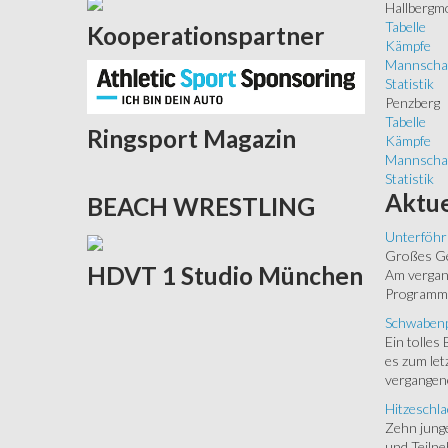
Hallbergm
Tabelle
Kooperationspartner
Kämpfe
Mannscha
Statistik
Penzberg
Tabelle
Ringsport
Magazin
Kämpfe
Mannscha
Statistik
Aktue
BEACH
WRESTLING
Unterföhr
Großes Ged
HDVT
1 Studio München
Am vergang
Programm.
Schwabenp
Ein tolles
es zum let
vergangen
Hitzeschla
Zehn junge
und Teilne