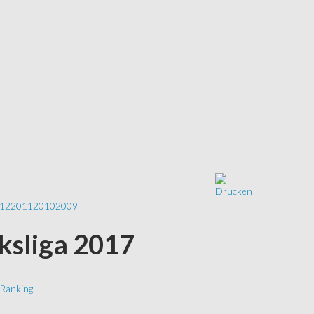
12
2011
2010
2009
rksliga 2017
Ranking