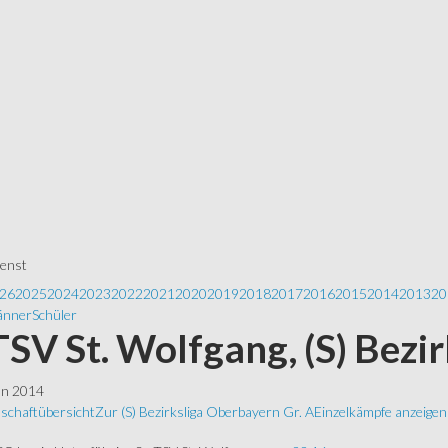
ienst
26
2025
2024
2023
2022
2021
2020
2019
2018
2017
2016
2015
2014
2013
20
nner
Schüler
 TSV St. Wolfgang, (S) Bezi
ln 2014
schaftübersicht
Zur (S) Bezirksliga Oberbayern Gr. A
Einzelkämpfe anzeigen