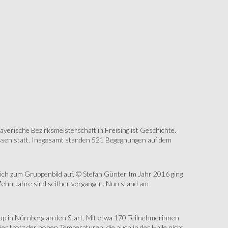
erische Bezirksmeisterschaft in Freising ist Geschichte.
assen statt. Insgesamt standen 521 Begegnungen auf dem
sich zum Gruppenbild auf. © Stefan Günter Im Jahr 2016 ging
Zehn Jahre sind seither vergangen. Nun stand am
up in Nürnberg an den Start. Mit etwa 170 Teilnehmerinnen
r trotz der hohen Temperaturen, die auch in der Halle nicht