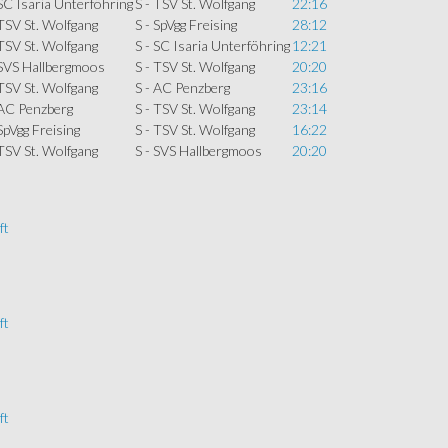
 SC Isaria Unterföhring
S - TSV St. Wolfgang
22:16
 TSV St. Wolfgang
S - SpVgg Freising
28:12
 TSV St. Wolfgang
S - SC Isaria Unterföhring
12:21
 SVS Hallbergmoos
S - TSV St. Wolfgang
20:20
 TSV St. Wolfgang
S - AC Penzberg
23:16
 AC Penzberg
S - TSV St. Wolfgang
23:14
 SpVgg Freising
S - TSV St. Wolfgang
16:22
 TSV St. Wolfgang
S - SVS Hallbergmoos
20:20
ft
ft
ft