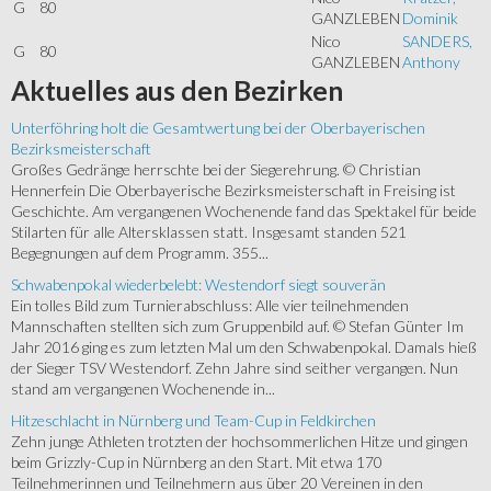
G
80
GANZLEBEN
Dominik
Nico
SANDERS,
G
80
GANZLEBEN
Anthony
Aktuelles
aus den Bezirken
Unterföhring holt die Gesamtwertung bei der Oberbayerischen
Bezirksmeisterschaft
Großes Gedränge herrschte bei der Siegerehrung. © Christian
Hennerfein Die Oberbayerische Bezirksmeisterschaft in Freising ist
Geschichte. Am vergangenen Wochenende fand das Spektakel für beide
Stilarten für alle Altersklassen statt. Insgesamt standen 521
Begegnungen auf dem Programm. 355...
Schwabenpokal wiederbelebt: Westendorf siegt souverän
Ein tolles Bild zum Turnierabschluss: Alle vier teilnehmenden
Mannschaften stellten sich zum Gruppenbild auf. © Stefan Günter Im
Jahr 2016 ging es zum letzten Mal um den Schwabenpokal. Damals hieß
der Sieger TSV Westendorf. Zehn Jahre sind seither vergangen. Nun
stand am vergangenen Wochenende in...
Hitzeschlacht in Nürnberg und Team-Cup in Feldkirchen
Zehn junge Athleten trotzten der hochsommerlichen Hitze und gingen
beim Grizzly-Cup in Nürnberg an den Start. Mit etwa 170
Teilnehmerinnen und Teilnehmern aus über 20 Vereinen in den