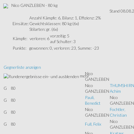
Nico GANZLEBEN - 80 kg
Stand 08.08.
Anzahl Kämpfe: 6, Bilanz: 1, Effizienz: 2%
Einsätze:
Gewichtsklassen: 80 kg (6x)
Stilarten: gr. (6x)
vorzeitig: 5
Kämpfe:
verloren: 6
auf Schulter: 3
Punkte:
gewonnen: 0, verloren: 23, Summe: -23
Gegnerliste anzeigen
Nico
mehr
GANZLEBEN
Nico
THUMSHIRN
G
80
GANZLEBEN
Achim
Pauli,
Nico
G
80
Benedict
GANZLEBEN
Nico
Fochtler,
G
80
GANZLEBEN
Christian
Nico
G
80
Full, Felix
GANZLEBEN
Nico
Kratzer,