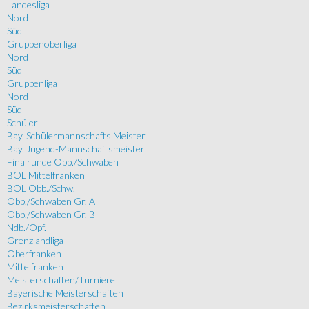
Landesliga
Nord
Süd
Gruppenoberliga
Nord
Süd
Gruppenliga
Nord
Süd
Schüler
Bay. Schülermannschafts Meister
Bay. Jugend-Mannschaftsmeister
Finalrunde Obb./Schwaben
BOL Mittelfranken
BOL Obb./Schw.
Obb./Schwaben Gr. A
Obb./Schwaben Gr. B
Ndb./Opf.
Grenzlandliga
Oberfranken
Mittelfranken
Meisterschaften/Turniere
Bayerische Meisterschaften
Bezirksmeisterschaften