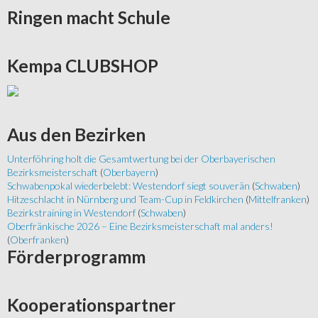
Ringen
macht Schule
Kempa
CLUBSHOP
Aus
den Bezirken
Unterföhring holt die Gesamtwertung bei der Oberbayerischen
Bezirksmeisterschaft
(
Oberbayern
)
Schwabenpokal wiederbelebt: Westendorf siegt souverän
(
Schwaben
)
Hitzeschlacht in Nürnberg und Team-Cup in Feldkirchen
(
Mittelfranken
)
Bezirkstraining in Westendorf
(
Schwaben
)
Oberfränkische 2026 – Eine Bezirksmeisterschaft mal anders!
(
Oberfranken
)
Förderprogramm
Kooperationspartner