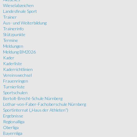
Wieselabzeichen
Landesfinale Sport
Trainer
Aus- und Weiterbildung
Trainerinfo
Stützpunkte
Termine
Meldungen
Meldung BM2026
Kader
Kaderliste
Kaderrichtlinien
Vereinswechsel
Frauenringen
Turnierliste
Sportschulen
Bertolt-Brecht-Schule Nürnberg
Lothar-von-Faber-Fachoberschule Nürnberg
Sportinternat („Haus der Athleten“)
Ergebnisse
Regionalliga
Oberliga
Bayernliga