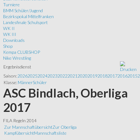
Turniere
BMM Schüler/Jugend
Bezirkspokal Mittelfranken
Landesfinale Schulsport
WK II
WK III
Downloads
Shop
Kempa CLUBSHOP
Nike Wrestling
Ergebnisdienst
Saison:
2026
2025
2024
2023
2022
2021
2020
2019
2018
2017
2016
2015
2
Klasse:
Männer
Schüler
ASC Bindlach, Oberliga
2017
FILA Regeln 2014
Zur Mannschaftübersicht
Zur Oberliga
Kampfübersicht
Mannschaftsliste