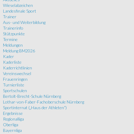
Wieselabzeichen
Landesfinale Sport
Trainer
Aus- und Weiterbildung
Trainerinfo
Stützpunkte
Termine
Meldungen
Meldung BM2026
Kader
Kaderliste
Kaderrichtlinien
Vereinswechsel
Frauenringen
Turnierliste
Sportschulen
Bertolt-Brecht-Schule Nürnberg
Lothar-von-Faber-Fachoberschule Nürnberg
Sportinternat („Haus der Athleten“)
Ergebnisse
Regionalliga
Oberliga
Bayernliga