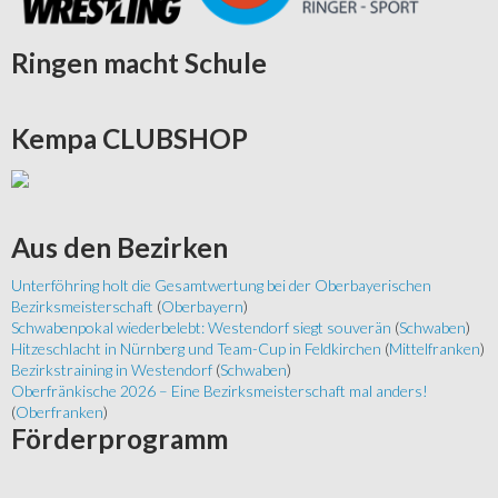
Ringen
macht Schule
Kempa
CLUBSHOP
Aus
den Bezirken
Unterföhring holt die Gesamtwertung bei der Oberbayerischen
Bezirksmeisterschaft
(
Oberbayern
)
Schwabenpokal wiederbelebt: Westendorf siegt souverän
(
Schwaben
)
Hitzeschlacht in Nürnberg und Team-Cup in Feldkirchen
(
Mittelfranken
)
Bezirkstraining in Westendorf
(
Schwaben
)
Oberfränkische 2026 – Eine Bezirksmeisterschaft mal anders!
(
Oberfranken
)
Förderprogramm