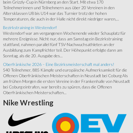
beim Grizzly-Cup in Nürnberg an den Start. Mit etwa 170
Teilnehmerinnen und Teilnehmern aus über 20 Vereinen in den
Altersklassen U8 bis U14 war das Turnier trotz der hohen
Temperaturen, die auch in der Halle nicht direkt niedriger waren,...
Bezirkstraining in Westendorf
Westendorf war am vergangenen Wochenende wieder Schauplatz für
mehrere Ereignisse. Nicht nur, dass am Samstag ein Bezirkstraining
stattfand, nahmen parallel fünf TSV-Nachwuchsathleten an der
Ausbildung zum Kampfrichter teil. Der Höhepunkt erfolgte dann am
Sonntag, als die 20. Ausgabe des...
Oberfränkische 2026 – Eine Bezirksmeisterschaft mal anders!
540 Teilnehmer, 885 Kämpfe und europäische Aufmerksamkeit für die
Offenen Oberfränkischen Meisterschaften in Neustadt bei Coburg Als
am frühen Morgen die ersten Vereine in der Frankenhalle von Neustadt
bei Coburg eintrafen, war bereits zu spüren, dass die Offenen
Oberfränkischen Meisterschaften...
Nike
Wrestling