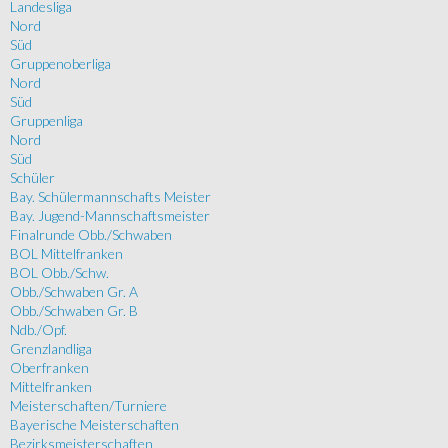
Landesliga
Nord
Süd
Gruppenoberliga
Nord
Süd
Gruppenliga
Nord
Süd
Schüler
Bay. Schülermannschafts Meister
Bay. Jugend-Mannschaftsmeister
Finalrunde Obb./Schwaben
BOL Mittelfranken
BOL Obb./Schw.
Obb./Schwaben Gr. A
Obb./Schwaben Gr. B
Ndb./Opf.
Grenzlandliga
Oberfranken
Mittelfranken
Meisterschaften/Turniere
Bayerische Meisterschaften
Bezirksmeisterschaften