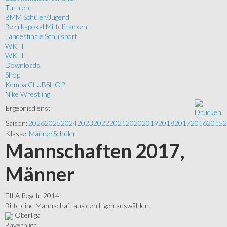
Turniere
BMM Schüler/Jugend
Bezirkspokal Mittelfranken
Landesfinale Schulsport
WK II
WK III
Downloads
Shop
Kempa CLUBSHOP
Nike Wrestling
Ergebnisdienst
Saison:
2026
2025
2024
2023
2022
2021
2020
2019
2018
2017
2016
2015
2
Klasse:
Männer
Schüler
Mannschaften 2017,
Männer
FILA Regeln 2014
Bitte eine Mannschaft aus den Ligen auswählen.
Oberliga
Bayernliga