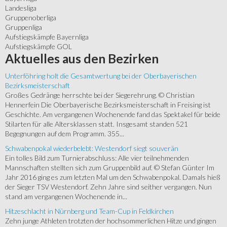
Landesliga
Gruppenoberliga
Gruppenliga
Aufstiegskämpfe Bayernliga
Aufstiegskämpfe GOL
Aktuelles
aus den Bezirken
Unterföhring holt die Gesamtwertung bei der Oberbayerischen
Bezirksmeisterschaft
Großes Gedränge herrschte bei der Siegerehrung. © Christian
Hennerfein Die Oberbayerische Bezirksmeisterschaft in Freising ist
Geschichte. Am vergangenen Wochenende fand das Spektakel für beide
Stilarten für alle Altersklassen statt. Insgesamt standen 521
Begegnungen auf dem Programm. 355...
Schwabenpokal wiederbelebt: Westendorf siegt souverän
Ein tolles Bild zum Turnierabschluss: Alle vier teilnehmenden
Mannschaften stellten sich zum Gruppenbild auf. © Stefan Günter Im
Jahr 2016 ging es zum letzten Mal um den Schwabenpokal. Damals hieß
der Sieger TSV Westendorf. Zehn Jahre sind seither vergangen. Nun
stand am vergangenen Wochenende in...
Hitzeschlacht in Nürnberg und Team-Cup in Feldkirchen
Zehn junge Athleten trotzten der hochsommerlichen Hitze und gingen