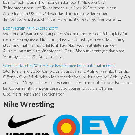
beim Grizzly-Cup in Nürnberg an den Start. Mit etwa 170
Teilnehmerinnen und Teilnehmern aus über 20 Vereinen in den
Altersklassen U8 bis U14 war das Turnier trotz der hohen
Temperaturen, die auch in der Halle nicht direkt niedriger waren,...
Bezirkstraining in Westendorf
Westendorf war am vergangenen Wochenende wieder Schauplatz für
mehrere Ereignisse. Nicht nur, dass am Samstag ein Bezirkstraining
stattfand, nahmen parallel fünf TSV-Nachwuchsathleten an der
Ausbildung zum Kampfrichter teil. Der Höhepunkt erfolgte dann am
Sonntag, als die 20. Ausgabe des...
Oberfränkische 2026 – Eine Bezirksmeisterschaft mal anders!
540 Teilnehmer, 885 Kämpfe und europäische Aufmerksamkeit für die
Offenen Oberfränkischen Meisterschaften in Neustadt bei Coburg Als
am frühen Morgen die ersten Vereine in der Frankenhalle von Neustadt
bei Coburg eintrafen, war bereits zu spüren, dass die Offenen
Oberfränkischen Meisterschaften...
Nike
Wrestling