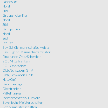
Landesliga
Nord
Süd
Gruppenoberliga
Nord
Süd
Gruppenliga
Nord
Süd
Schüler
Bay. Schülermannschafts Meister
Bay. Jugend-Mannschaftsmeister
Finalrunde Obb./Schwaben
BOL Mittelfranken
BOL Obb./Schw.
Obb./Schwaben Gr. A
Obb./Schwaben Gr. B
Ndb./Opf.
Grenzlandliga
Oberfranken
Mittelfranken
Meisterschaften/Turniere
Bayerische Meisterschaften
Bezirksmeisterschaften