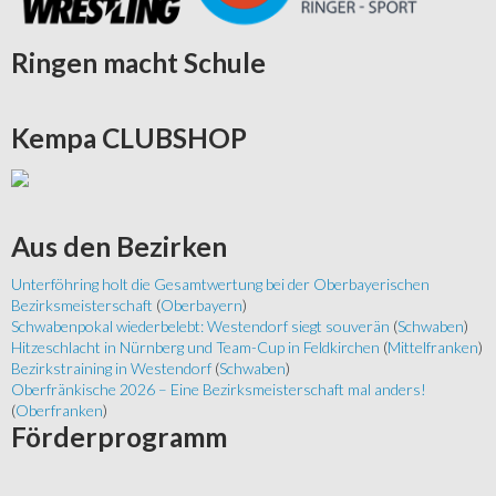
Ringen
macht Schule
Kempa
CLUBSHOP
Aus
den Bezirken
Unterföhring holt die Gesamtwertung bei der Oberbayerischen
Bezirksmeisterschaft
(
Oberbayern
)
Schwabenpokal wiederbelebt: Westendorf siegt souverän
(
Schwaben
)
Hitzeschlacht in Nürnberg und Team-Cup in Feldkirchen
(
Mittelfranken
)
Bezirkstraining in Westendorf
(
Schwaben
)
Oberfränkische 2026 – Eine Bezirksmeisterschaft mal anders!
(
Oberfranken
)
Förderprogramm