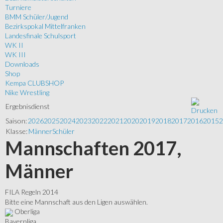
Turniere
BMM Schüler/Jugend
Bezirkspokal Mittelfranken
Landesfinale Schulsport
WK II
WK III
Downloads
Shop
Kempa CLUBSHOP
Nike Wrestling
Ergebnisdienst
Saison:
2026
2025
2024
2023
2022
2021
2020
2019
2018
2017
2016
2015
2
Klasse:
Männer
Schüler
Mannschaften 2017,
Männer
FILA Regeln 2014
Bitte eine Mannschaft aus den Ligen auswählen.
Oberliga
Bayernliga