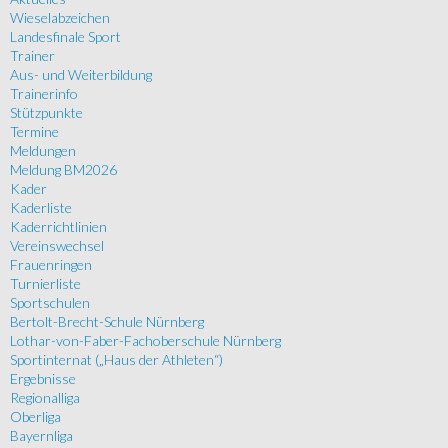
Wieselabzeichen
Landesfinale Sport
Trainer
Aus- und Weiterbildung
Trainerinfo
Stützpunkte
Termine
Meldungen
Meldung BM2026
Kader
Kaderliste
Kaderrichtlinien
Vereinswechsel
Frauenringen
Turnierliste
Sportschulen
Bertolt-Brecht-Schule Nürnberg
Lothar-von-Faber-Fachoberschule Nürnberg
Sportinternat („Haus der Athleten“)
Ergebnisse
Regionalliga
Oberliga
Bayernliga