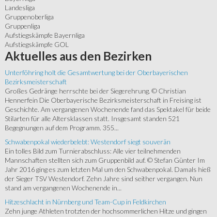
Landesliga
Gruppenoberliga
Gruppenliga
Aufstiegskämpfe Bayernliga
Aufstiegskämpfe GOL
Aktuelles
aus den Bezirken
Unterföhring holt die Gesamtwertung bei der Oberbayerischen
Bezirksmeisterschaft
Großes Gedränge herrschte bei der Siegerehrung. © Christian
Hennerfein Die Oberbayerische Bezirksmeisterschaft in Freising ist
Geschichte. Am vergangenen Wochenende fand das Spektakel für beide
Stilarten für alle Altersklassen statt. Insgesamt standen 521
Begegnungen auf dem Programm. 355...
Schwabenpokal wiederbelebt: Westendorf siegt souverän
Ein tolles Bild zum Turnierabschluss: Alle vier teilnehmenden
Mannschaften stellten sich zum Gruppenbild auf. © Stefan Günter Im
Jahr 2016 ging es zum letzten Mal um den Schwabenpokal. Damals hieß
der Sieger TSV Westendorf. Zehn Jahre sind seither vergangen. Nun
stand am vergangenen Wochenende in...
Hitzeschlacht in Nürnberg und Team-Cup in Feldkirchen
Zehn junge Athleten trotzten der hochsommerlichen Hitze und gingen