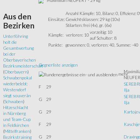
Maximilian NEUFERT - 29 kg
Anzahl Kämpfe: 10, Bilanz: 0, Effizienz: 
Aus
den
Einsätze:
Gewichtsklassen: 29 kg (10x)
Bezirken
Stilarten: frei (4x), gr. (6x)
vorzeitig: 10
Kämpfe:
verloren: 10
Unterföhring
auf Schulter: 8
holt die
Punkte:
gewonnen: 0, verloren: 40, Summe: -40
Gesamtwertung
bei der
Oberbayerischen
Gegnerliste anzeigen
Bezirksmeisterschaft
Maximili
(
Oberbayern
)
mehr
NEUFE
Schwabenpokal
wiederbelebt:
SEREBR
F
29
Westendorf
Ilja
siegt souverän
SEREBR
G
29
(
Schwaben
)
Ilja
Hitzeschlacht
G
29
Kartojev
in Nürnberg
und Team-Cup
F
29
Kaschije
in Feldkirchen
(
Mittelfranken
)
G
29
Draxinge
Bezirkstraining