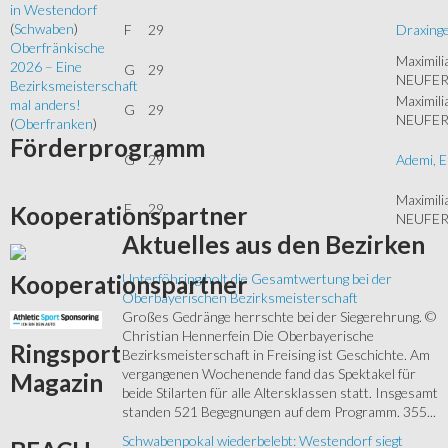
in Westendorf
(
Schwaben
)
F
29
Draxinge
Oberfränkische
Maximili
2026 – Eine
G
29
NEUFE
Bezirksmeisterschaft
Maximili
mal anders!
G
29
NEUFE
(
Oberfranken
)
Förderprogramm
G
29
Ademi, E
Maximili
F
29
Kooperationspartner
NEUFE
Aktuelles
aus den Bezirken
Kooperationspartner
Unterföhring holt die Gesamtwertung bei der
Oberbayerischen Bezirksmeisterschaft
Großes Gedränge herrschte bei der Siegerehrung. ©
Christian Hennerfein Die Oberbayerische
Ringsport
Bezirksmeisterschaft in Freising ist Geschichte. Am
vergangenen Wochenende fand das Spektakel für
Magazin
beide Stilarten für alle Altersklassen statt. Insgesamt
standen 521 Begegnungen auf dem Programm. 355...
Schwabenpokal wiederbelebt: Westendorf siegt