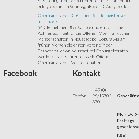
Ausbildung zum Kampfrichter teil. Der Höhepunkt
erfolgte dann am Sonntag, als die 20. Ausgabe des...
Oberfränkische 2026 – Eine Bezirksmeisterschaft
mal anders!
540 Teilnehmer, 885 Kämpfe und europäische
Aufmerksamkeit für die Offenen Oberfränkischen
Meisterschaften in Neustadt bei Coburg Als am
frühen Morgen die ersten Vereine in der
Frankenhalle von Neustadt bei Coburg eintrafen,
war bereits zu spüren, dass die Offenen
Oberfränkischen Meisterschaften...
Facebook
Kontakt
+49 (0)
Telefon
89/15702-
Geschäfts
370
Mo - Do 9
Freitags
geschloss
BRV