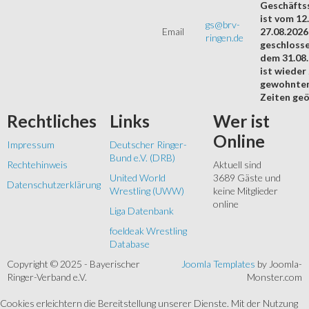
Geschäftss
ist vom 12.
gs@brv-
Email
27.08.2026
ringen.de
geschloss
dem 31.08
ist wieder
gewohnte
Zeiten geö
Rechtliches
Links
Wer
ist
Online
Impressum
Deutscher Ringer-
Bund e.V. (DRB)
Rechtehinweis
Aktuell sind
United World
3689 Gäste und
Datenschutzerklärung
Wrestling (UWW)
keine Mitglieder
online
Liga Datenbank
foeldeak Wrestling
Database
Copyright © 2025 - Bayerischer
Joomla Templates
by Joomla-
Ringer-Verband e.V.
Monster.com
Cookies erleichtern die Bereitstellung unserer Dienste. Mit der Nutzung