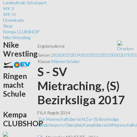
Landesfinale Schulsport
WK II
WK III
Downloads
Shop
Kempa CLUBSHOP
Nike Wrestling
Nike
Ergebnisdienst
Wrestling
Saison:
2026
2025
2024
2023
2022
2021
2020
2019
201
Klasse:
Männer
Schüler
S - SV
Ringen
Mietraching, (S)
macht
Schule
Bezirksliga 2017
Kempa
FILA Regeln 2014
Zur Mannschaftübersicht
Zur (S) Bezirksliga
CLUBSHOP
Niederbayern/Oberpfalz
Kampfübersicht
Mannschaftsl