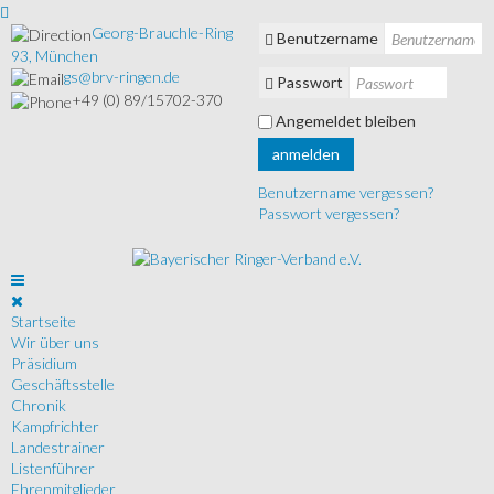
Georg-Brauchle-Ring
Benutzername
93, München
gs@brv-ringen.de
Passwort
+49 (0) 89/15702-370
Angemeldet bleiben
anmelden
Benutzername vergessen?
Passwort vergessen?
Startseite
Wir über uns
Präsidium
Geschäftsstelle
Chronik
Kampfrichter
Landestrainer
Listenführer
Ehrenmitglieder