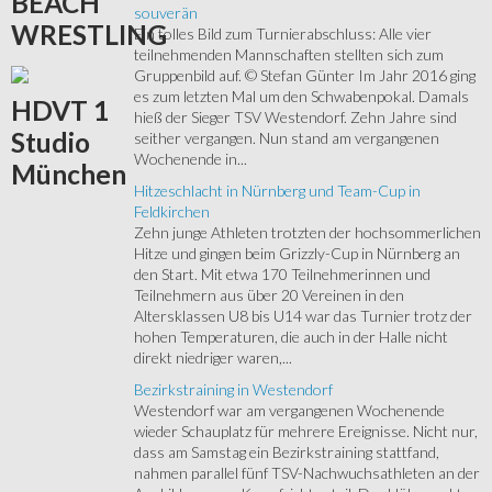
BEACH
souverän
WRESTLING
Ein tolles Bild zum Turnierabschluss: Alle vier
teilnehmenden Mannschaften stellten sich zum
Gruppenbild auf. © Stefan Günter Im Jahr 2016 ging
es zum letzten Mal um den Schwabenpokal. Damals
HDVT
1
hieß der Sieger TSV Westendorf. Zehn Jahre sind
Studio
seither vergangen. Nun stand am vergangenen
Wochenende in...
München
Hitzeschlacht in Nürnberg und Team-Cup in
Feldkirchen
Zehn junge Athleten trotzten der hochsommerlichen
Hitze und gingen beim Grizzly-Cup in Nürnberg an
den Start. Mit etwa 170 Teilnehmerinnen und
Teilnehmern aus über 20 Vereinen in den
Altersklassen U8 bis U14 war das Turnier trotz der
hohen Temperaturen, die auch in der Halle nicht
direkt niedriger waren,...
Bezirkstraining in Westendorf
Westendorf war am vergangenen Wochenende
wieder Schauplatz für mehrere Ereignisse. Nicht nur,
dass am Samstag ein Bezirkstraining stattfand,
nahmen parallel fünf TSV-Nachwuchsathleten an der