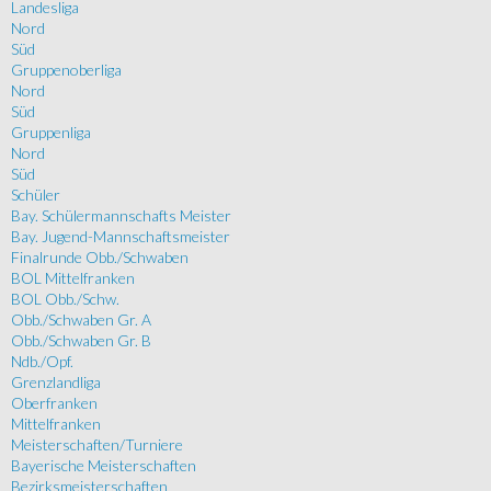
Landesliga
Nord
Süd
Gruppenoberliga
Nord
Süd
Gruppenliga
Nord
Süd
Schüler
Bay. Schülermannschafts Meister
Bay. Jugend-Mannschaftsmeister
Finalrunde Obb./Schwaben
BOL Mittelfranken
BOL Obb./Schw.
Obb./Schwaben Gr. A
Obb./Schwaben Gr. B
Ndb./Opf.
Grenzlandliga
Oberfranken
Mittelfranken
Meisterschaften/Turniere
Bayerische Meisterschaften
Bezirksmeisterschaften