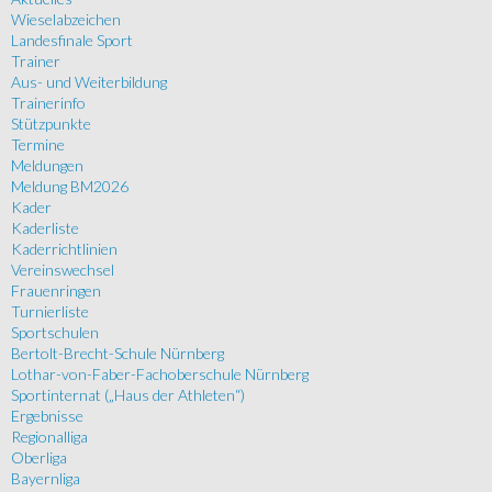
Wieselabzeichen
Landesfinale Sport
Trainer
Aus- und Weiterbildung
Trainerinfo
Stützpunkte
Termine
Meldungen
Meldung BM2026
Kader
Kaderliste
Kaderrichtlinien
Vereinswechsel
Frauenringen
Turnierliste
Sportschulen
Bertolt-Brecht-Schule Nürnberg
Lothar-von-Faber-Fachoberschule Nürnberg
Sportinternat („Haus der Athleten“)
Ergebnisse
Regionalliga
Oberliga
Bayernliga