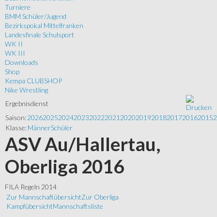
Turniere
BMM Schüler/Jugend
Bezirkspokal Mittelfranken
Landesfinale Schulsport
WK II
WK III
Downloads
Shop
Kempa CLUBSHOP
Nike Wrestling
Ergebnisdienst
Saison:
2026
2025
2024
2023
2022
2021
2020
2019
2018
2017
2016
2015
2
Klasse:
Männer
Schüler
ASV Au/Hallertau,
Oberliga 2016
FILA Regeln 2014
Zur Mannschaftübersicht
Zur Oberliga
Kampfübersicht
Mannschaftsliste