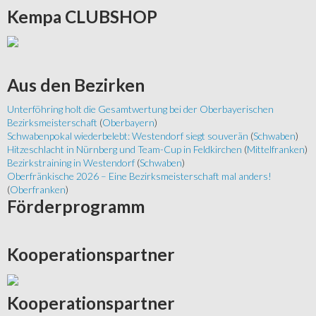
Kempa
CLUBSHOP
Aus
den Bezirken
Unterföhring holt die Gesamtwertung bei der Oberbayerischen
Bezirksmeisterschaft
(
Oberbayern
)
Schwabenpokal wiederbelebt: Westendorf siegt souverän
(
Schwaben
)
Hitzeschlacht in Nürnberg und Team-Cup in Feldkirchen
(
Mittelfranken
)
Bezirkstraining in Westendorf
(
Schwaben
)
Oberfränkische 2026 – Eine Bezirksmeisterschaft mal anders!
(
Oberfranken
)
Förderprogramm
Kooperationspartner
Kooperationspartner