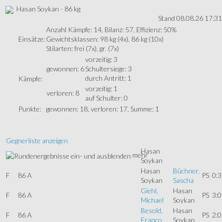
Hasan Soykan - 86 kg
Stand 08.08.26 17:31
Anzahl Kämpfe: 14, Bilanz: 57, Effizienz: 50%
Einsätze:
Gewichtsklassen: 98 kg (4x), 86 kg (10x)
Stilarten: frei (7x), gr. (7x)
vorzeitig: 3
gewonnen: 6
Schultersiege: 3
durch Antritt: 1
Kämpfe:
vorzeitig: 1
verloren: 8
auf Schulter: 0
Punkte:
gewonnen: 18, verloren: 17, Summe: 1
Gegnerliste anzeigen
Hasan
mehr
Soykan
Hasan
Büchner,
F
86 A
PS
0:3
Soykan
Sascha
Giehl,
Hasan
F
86 A
PS
3:0
Michael
Soykan
Besold,
Hasan
F
86 A
PS
2:0
Franco
Soykan