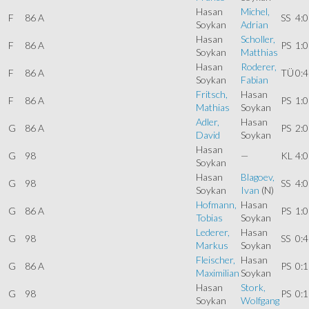
Hasan
Michel,
F
86 A
SS
4:0
Soykan
Adrian
Hasan
Scholler,
F
86 A
PS
1:0
Soykan
Matthias
Hasan
Roderer,
F
86 A
TÜ
0:4
Soykan
Fabian
Fritsch,
Hasan
F
86 A
PS
1:0
Mathias
Soykan
Adler,
Hasan
G
86 A
PS
2:0
David
Soykan
Hasan
G
98
—
KL
4:0
Soykan
Hasan
Blagoev,
G
98
SS
4:0
Soykan
Ivan
(N)
Hofmann,
Hasan
G
86 A
PS
1:0
Tobias
Soykan
Lederer,
Hasan
G
98
SS
0:4
Markus
Soykan
Fleischer,
Hasan
G
86 A
PS
0:1
Maximilian
Soykan
Hasan
Stork,
G
98
PS
0:1
Soykan
Wolfgang