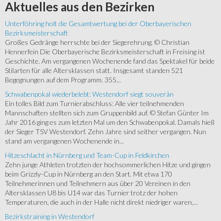
Aktuelles
aus den Bezirken
Unterföhring holt die Gesamtwertung bei der Oberbayerischen
Bezirksmeisterschaft
Großes Gedränge herrschte bei der Siegerehrung. © Christian
Hennerfein Die Oberbayerische Bezirksmeisterschaft in Freising ist
Geschichte. Am vergangenen Wochenende fand das Spektakel für beide
Stilarten für alle Altersklassen statt. Insgesamt standen 521
Begegnungen auf dem Programm. 355...
Schwabenpokal wiederbelebt: Westendorf siegt souverän
Ein tolles Bild zum Turnierabschluss: Alle vier teilnehmenden
Mannschaften stellten sich zum Gruppenbild auf. © Stefan Günter Im
Jahr 2016 ging es zum letzten Mal um den Schwabenpokal. Damals hieß
der Sieger TSV Westendorf. Zehn Jahre sind seither vergangen. Nun
stand am vergangenen Wochenende in...
Hitzeschlacht in Nürnberg und Team-Cup in Feldkirchen
Zehn junge Athleten trotzten der hochsommerlichen Hitze und gingen
beim Grizzly-Cup in Nürnberg an den Start. Mit etwa 170
Teilnehmerinnen und Teilnehmern aus über 20 Vereinen in den
Altersklassen U8 bis U14 war das Turnier trotz der hohen
Temperaturen, die auch in der Halle nicht direkt niedriger waren,...
Bezirkstraining in Westendorf