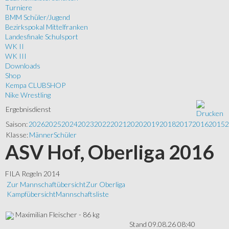
Turniere
BMM Schüler/Jugend
Bezirkspokal Mittelfranken
Landesfinale Schulsport
WK II
WK III
Downloads
Shop
Kempa CLUBSHOP
Nike Wrestling
Ergebnisdienst
Saison:
2026
2025
2024
2023
2022
2021
2020
2019
2018
2017
2016
2015
2
Klasse:
Männer
Schüler
ASV Hof, Oberliga 2016
FILA Regeln 2014
Zur Mannschaftübersicht
Zur Oberliga
Kampfübersicht
Mannschaftsliste
Maximilian Fleischer - 86 kg
Stand 09.08.26 08:40