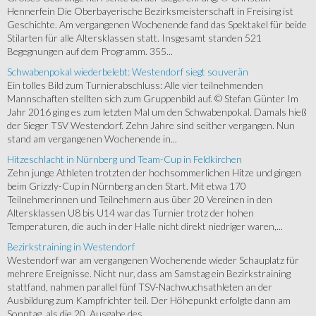
Hennerfein Die Oberbayerische Bezirksmeisterschaft in Freising ist
Geschichte. Am vergangenen Wochenende fand das Spektakel für beide
Stilarten für alle Altersklassen statt. Insgesamt standen 521
Begegnungen auf dem Programm. 355...
Schwabenpokal wiederbelebt: Westendorf siegt souverän
Ein tolles Bild zum Turnierabschluss: Alle vier teilnehmenden
Mannschaften stellten sich zum Gruppenbild auf. © Stefan Günter Im
Jahr 2016 ging es zum letzten Mal um den Schwabenpokal. Damals hieß
der Sieger TSV Westendorf. Zehn Jahre sind seither vergangen. Nun
stand am vergangenen Wochenende in...
Hitzeschlacht in Nürnberg und Team-Cup in Feldkirchen
Zehn junge Athleten trotzten der hochsommerlichen Hitze und gingen
beim Grizzly-Cup in Nürnberg an den Start. Mit etwa 170
Teilnehmerinnen und Teilnehmern aus über 20 Vereinen in den
Altersklassen U8 bis U14 war das Turnier trotz der hohen
Temperaturen, die auch in der Halle nicht direkt niedriger waren,...
Bezirkstraining in Westendorf
Westendorf war am vergangenen Wochenende wieder Schauplatz für
mehrere Ereignisse. Nicht nur, dass am Samstag ein Bezirkstraining
stattfand, nahmen parallel fünf TSV-Nachwuchsathleten an der
Ausbildung zum Kampfrichter teil. Der Höhepunkt erfolgte dann am
Sonntag, als die 20. Ausgabe des...