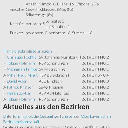
Anzahl Kämpfe: 8, Bilanz: 16, Effizienz: 25%
Einsätze:
Gewichtsklassen: 86 kg (8x)
Stilarten: gr. (8x)
vorzeitig: 1
Kämpfe:
verloren: 8
auf Schulter: 1
Punkte:
gewonnen: 0, verloren: 16, Summe: -16
Kampfergebnisliste anzeigen
H
Christian Fochtler
SV Johannis Nürnberg II
86 kg
GR
PN
0:2
H
Tobias Hofmann
RSV Schonungen
86 kg
GR
PN
0:1
H
Maximilian Primbs
SV Mietraching
86 kg
GR
PN
0:1
A
Mihai-Radu Mihut
TSV Burgebrach I
86 kg
GR
SN
0:4
H
David Adler
ASC Bindlach
86 kg
GR
PN
0:3
A
Patrick Kratzer
SpVgg Freising
86 kg
GR
PN
0:2
H
Hasan Soykan
ASV Au/Hallertau
86 kg
GR
PN
0:1
A
Tobias Hofmann
RSV Schonungen
86 kg
GR
PN
0:2
Aktuelles
aus den Bezirken
Unterföhring holt die Gesamtwertung bei der Oberbayerischen
Bezirksmeisterschaft
Großes Gedränge herrschte bei der Siegerehrung. © Christian