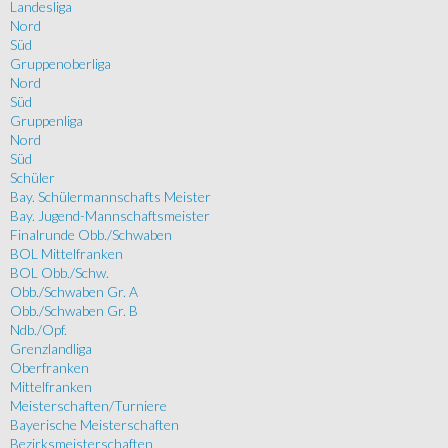
Landesliga
Nord
Süd
Gruppenoberliga
Nord
Süd
Gruppenliga
Nord
Süd
Schüler
Bay. Schülermannschafts Meister
Bay. Jugend-Mannschaftsmeister
Finalrunde Obb./Schwaben
BOL Mittelfranken
BOL Obb./Schw.
Obb./Schwaben Gr. A
Obb./Schwaben Gr. B
Ndb./Opf.
Grenzlandliga
Oberfranken
Mittelfranken
Meisterschaften/Turniere
Bayerische Meisterschaften
Bezirksmeisterschaften