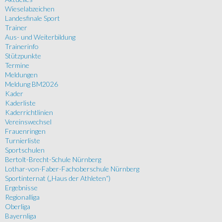
Wieselabzeichen
Landesfinale Sport
Trainer
Aus- und Weiterbildung
Trainerinfo
Stützpunkte
Termine
Meldungen
Meldung BM2026
Kader
Kaderliste
Kaderrichtlinien
Vereinswechsel
Frauenringen
Turnierliste
Sportschulen
Bertolt-Brecht-Schule Nürnberg
Lothar-von-Faber-Fachoberschule Nürnberg
Sportinternat („Haus der Athleten“)
Ergebnisse
Regionalliga
Oberliga
Bayernliga