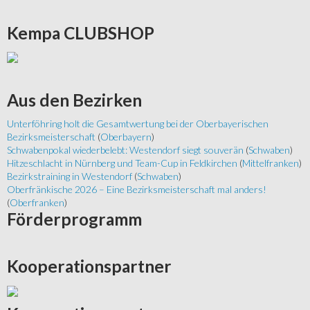
Kempa
CLUBSHOP
Aus
den Bezirken
Unterföhring holt die Gesamtwertung bei der Oberbayerischen
Bezirksmeisterschaft
(
Oberbayern
)
Schwabenpokal wiederbelebt: Westendorf siegt souverän
(
Schwaben
)
Hitzeschlacht in Nürnberg und Team-Cup in Feldkirchen
(
Mittelfranken
)
Bezirkstraining in Westendorf
(
Schwaben
)
Oberfränkische 2026 – Eine Bezirksmeisterschaft mal anders!
(
Oberfranken
)
Förderprogramm
Kooperationspartner