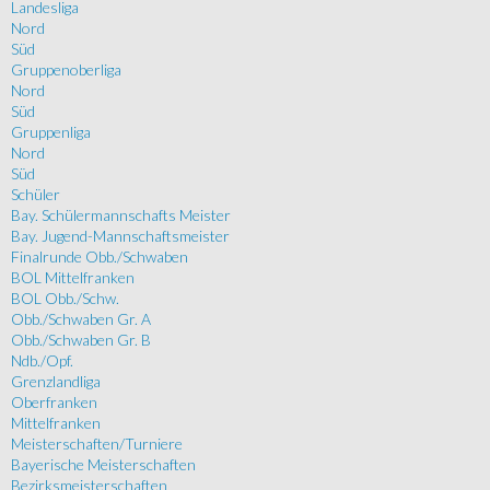
Landesliga
Nord
Süd
Gruppenoberliga
Nord
Süd
Gruppenliga
Nord
Süd
Schüler
Bay. Schülermannschafts Meister
Bay. Jugend-Mannschaftsmeister
Finalrunde Obb./Schwaben
BOL Mittelfranken
BOL Obb./Schw.
Obb./Schwaben Gr. A
Obb./Schwaben Gr. B
Ndb./Opf.
Grenzlandliga
Oberfranken
Mittelfranken
Meisterschaften/Turniere
Bayerische Meisterschaften
Bezirksmeisterschaften