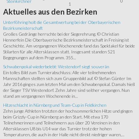
0
Steinkirchner
1
Aktuelles
aus den Bezirken
Unterföhring holt die Gesamtwertung bei der Oberbayerischen
Bezirksmeisterschaft
Großes Gedränge herrschte bei der Siegerehrung. © Christian
Hennerfein Die Oberbayerische Bezirksmeisterschaft in Freising ist
Geschichte. Am vergangenen Wochenende fand das Spektakel für beide
Stilarten für alle Altersklassen statt. Insgesamt standen 521
Begegnungen auf dem Programm. 355...
Schwabenpokal wiederbelebt: Westendorf siegt souverän
Ein tolles Bild zum Turnierabschluss: Alle vier teilnehmenden
Mannschaften stellten sich zum Gruppenbild auf. © Stefan Günter Im
Jahr 2016 ging es zum letzten Mal um den Schwabenpokal. Damals hieß
der Sieger TSV Westendorf. Zehn Jahre sind seither vergangen. Nun
stand am vergangenen Wochenende in...
Hitzeschlacht in Nürnberg und Team-Cup in Feldkirchen
Zehn junge Athleten trotzten der hochsommerlichen Hitze und gingen
beim Grizzly-Cup in Nürnberg an den Start. Mit etwa 170
Teilnehmerinnen und Teilnehmern aus über 20 Vereinen in den
Altersklassen U8 bis U14 war das Turnier trotz der hohen
Temperaturen, die auch in der Halle nicht direkt niedriger waren,...