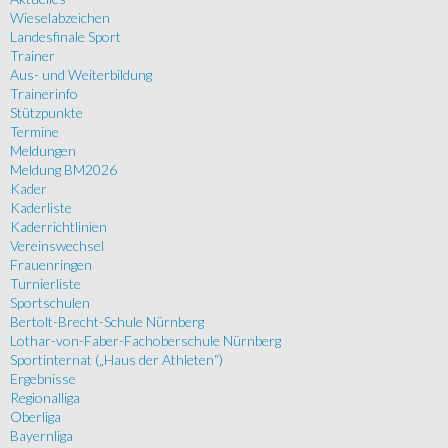
Wieselabzeichen
Landesfinale Sport
Trainer
Aus- und Weiterbildung
Trainerinfo
Stützpunkte
Termine
Meldungen
Meldung BM2026
Kader
Kaderliste
Kaderrichtlinien
Vereinswechsel
Frauenringen
Turnierliste
Sportschulen
Bertolt-Brecht-Schule Nürnberg
Lothar-von-Faber-Fachoberschule Nürnberg
Sportinternat („Haus der Athleten“)
Ergebnisse
Regionalliga
Oberliga
Bayernliga