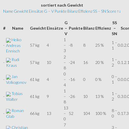
sortiert
nach Gewicht
Name
Gewicht
Einsätze
G – V
Punkte
Bilanz
Effizienz
SS – SN
Score
↑↓
G
SS
#
Name
Gewicht
Einsätze
–
Punkte
Bilanz
Effizienz
–
Sco
V
SN
Heiko
1
1 –
-
57 kg
4
–
-8
8
25 %
0.0.2.
Andreas
1
3
Ennisch
2
Rudi
1 –
-
57 kg
10
–
-24
16
20 %
0.1.2.
2
Kraus
8
0
Jan
0 –
-
61 kg
4
–
-16
0
0 %
0.0.0.
1
Volkogonov
4
1
Tobias
1 –
-
61 kg
9
–
-26
10
13 %
0.3.0.
2
Walter
8
13
Roman
8 –
-
66 kg
13
–
52
104
100 %
0.17.3
0
Glab
0
7
Christian
3 –