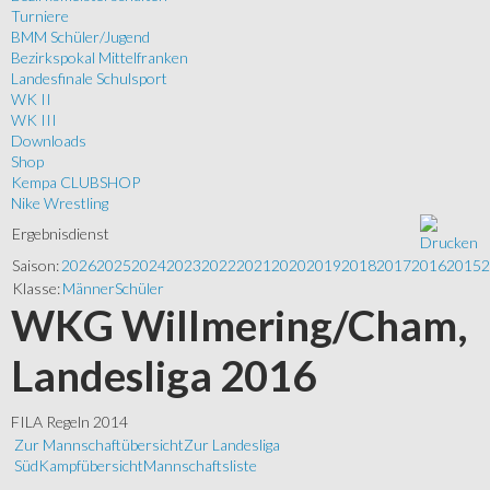
Turniere
BMM Schüler/Jugend
Bezirkspokal Mittelfranken
Landesfinale Schulsport
WK II
WK III
Downloads
Shop
Kempa CLUBSHOP
Nike Wrestling
Ergebnisdienst
Saison:
2026
2025
2024
2023
2022
2021
2020
2019
2018
2017
2016
2015
2
Klasse:
Männer
Schüler
WKG Willmering/Cham,
Landesliga 2016
FILA Regeln 2014
Zur Mannschaftübersicht
Zur Landesliga
Süd
Kampfübersicht
Mannschaftsliste