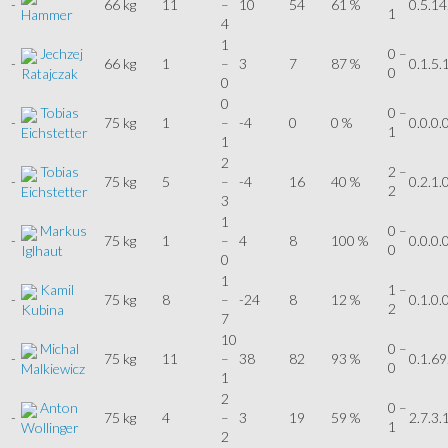
-
66 kg
11
–
10
54
61 %
0.5.14
1
Hammer
4
1
Jechzej
0 –
-
66 kg
1
–
3
7
87 %
0.1.5.
0
Ratajczak
0
0
Tobias
0 –
-
75 kg
1
–
-4
0
0 %
0.0.0.
1
Eichstetter
1
2
Tobias
2 –
-
75 kg
5
–
-4
16
40 %
0.2.1.
2
Eichstetter
3
1
Markus
0 –
-
75 kg
1
–
4
8
100 %
0.0.0.
0
Iglhaut
0
1
Kamil
1 –
-
75 kg
8
–
-24
8
12 %
0.1.0.
2
Kubina
7
10
Michal
0 –
-
75 kg
11
–
38
82
93 %
0.1.69
0
Malkiewicz
1
2
Anton
0 –
-
75 kg
4
–
3
19
59 %
2.7.3.
1
Wollinger
2