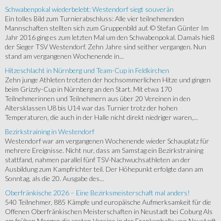
Schwabenpokal wiederbelebt: Westendorf siegt souverän
Ein tolles Bild zum Turnierabschluss: Alle vier teilnehmenden
Mannschaften stellten sich zum Gruppenbild auf. © Stefan Günter Im
Jahr 2016 ging es zum letzten Mal um den Schwabenpokal. Damals hieß
der Sieger TSV Westendorf. Zehn Jahre sind seither vergangen. Nun
stand am vergangenen Wochenende in...
Hitzeschlacht in Nürnberg und Team-Cup in Feldkirchen
Zehn junge Athleten trotzten der hochsommerlichen Hitze und gingen
beim Grizzly-Cup in Nürnberg an den Start. Mit etwa 170
Teilnehmerinnen und Teilnehmern aus über 20 Vereinen in den
Altersklassen U8 bis U14 war das Turnier trotz der hohen
Temperaturen, die auch in der Halle nicht direkt niedriger waren,...
Bezirkstraining in Westendorf
Westendorf war am vergangenen Wochenende wieder Schauplatz für
mehrere Ereignisse. Nicht nur, dass am Samstag ein Bezirkstraining
stattfand, nahmen parallel fünf TSV-Nachwuchsathleten an der
Ausbildung zum Kampfrichter teil. Der Höhepunkt erfolgte dann am
Sonntag, als die 20. Ausgabe des...
Oberfränkische 2026 – Eine Bezirksmeisterschaft mal anders!
540 Teilnehmer, 885 Kämpfe und europäische Aufmerksamkeit für die
Offenen Oberfränkischen Meisterschaften in Neustadt bei Coburg Als
am frühen Morgen die ersten Vereine in der Frankenhalle von Neustadt