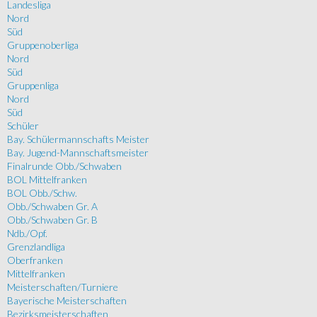
Landesliga
Nord
Süd
Gruppenoberliga
Nord
Süd
Gruppenliga
Nord
Süd
Schüler
Bay. Schülermannschafts Meister
Bay. Jugend-Mannschaftsmeister
Finalrunde Obb./Schwaben
BOL Mittelfranken
BOL Obb./Schw.
Obb./Schwaben Gr. A
Obb./Schwaben Gr. B
Ndb./Opf.
Grenzlandliga
Oberfranken
Mittelfranken
Meisterschaften/Turniere
Bayerische Meisterschaften
Bezirksmeisterschaften