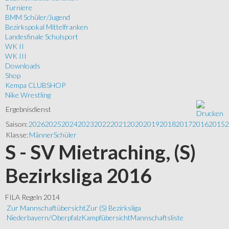
Turniere
BMM Schüler/Jugend
Bezirkspokal Mittelfranken
Landesfinale Schulsport
WK II
WK III
Downloads
Shop
Kempa CLUBSHOP
Nike Wrestling
Ergebnisdienst
Saison:
2026
2025
2024
2023
2022
2021
2020
2019
2018
2017
2016
2015
2
Klasse:
Männer
Schüler
S - SV Mietraching, (S)
Bezirksliga 2016
FILA Regeln 2014
Zur Mannschaftübersicht
Zur (S) Bezirksliga
Niederbayern/Oberpfalz
Kampfübersicht
Mannschaftsliste