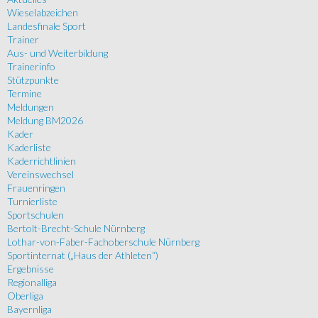
Wieselabzeichen
Landesfinale Sport
Trainer
Aus- und Weiterbildung
Trainerinfo
Stützpunkte
Termine
Meldungen
Meldung BM2026
Kader
Kaderliste
Kaderrichtlinien
Vereinswechsel
Frauenringen
Turnierliste
Sportschulen
Bertolt-Brecht-Schule Nürnberg
Lothar-von-Faber-Fachoberschule Nürnberg
Sportinternat („Haus der Athleten“)
Ergebnisse
Regionalliga
Oberliga
Bayernliga