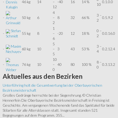
-
46 kg
14
–
-40
16
14 %
0.1.0.0
Dennis
10
12
Kalugin
4
3 –
-
50 kg
6
–
8
32
66 %
0.5.9.2
Arthur
2
2
Grinwald
1
Stefan
0 –
-
55 kg
8
–
-20
12
18 %
0.0.16.0
2
Schmidt
6
5
Maxim
3 –
-
60 kg
10
–
3
43
53 %
0.2.12.4
4
Nechayev
5
10
8 –
-
76 kg
10
–
40
80
100 %
0.3.13.2
Thomas
0
0
Weber
Aktuelles
aus den Bezirken
Unterföhring holt die Gesamtwertung bei der Oberbayerischen
Bezirksmeisterschaft
Großes Gedränge herrschte bei der Siegerehrung. © Christian
Hennerfein Die Oberbayerische Bezirksmeisterschaft in Freising ist
Geschichte. Am vergangenen Wochenende fand das Spektakel für beide
Stilarten für alle Altersklassen statt. Insgesamt standen 521
Begegnungen auf dem Programm. 355...