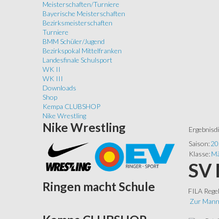
Meisterschaften/Turniere
Bayerische Meisterschaften
Bezirksmeisterschaften
Turniere
BMM Schüler/Jugend
Bezirkspokal Mittelfranken
Landesfinale Schulsport
WK II
WK III
Downloads
Shop
Kempa CLUBSHOP
Nike Wrestling
Nike
Wrestling
Ergebnisd
Saison:
20
Klasse:
Mä
SV 
Ringen
macht Schule
FILA Rege
Zur Mann