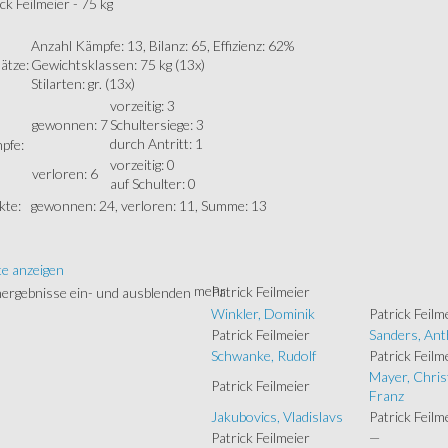
ck Feilmeier - 75 kg
Anzahl Kämpfe: 13, Bilanz: 65, Effizienz: 62%
ätze:
Gewichtsklassen: 75 kg (13x)
Stilarten: gr. (13x)
vorzeitig: 3
gewonnen: 7
Schultersiege: 3
durch Antritt: 1
pfe:
vorzeitig: 0
verloren: 6
auf Schulter: 0
kte:
gewonnen: 24, verloren: 11, Summe: 13
te anzeigen
mehr
Patrick Feilmeier
Winkler, Dominik
Patrick Feilm
Patrick Feilmeier
Sanders, An
Schwanke, Rudolf
Patrick Feilm
Mayer, Chris
Patrick Feilmeier
Franz
Jakubovics, Vladislavs
Patrick Feilm
Patrick Feilmeier
—