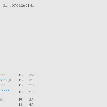
Stand 07.08.26 01:41
eier
PS
0:2
thony
(J)
PS
0:1
eier
PS
2:0
topher
PS
2:0
eier
PS
3:0
KL
4:0