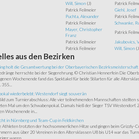
Will, Simon
(J)
Patrick Feilm
Patrick Feilmeier
Giehl, Josef
Puchta, Alexander
Patrick Feilm
Patrick Feilmeier
Schwanke, Ru
Mayer, Christopher
Patrick Feilm
Franz
Patrick Feilmeier
Jakubovics, V
Patrick Feilmeier
Will, Simon
(J
lles
aus den Bezirken
ing holt die Gesamtwertung bei der Oberbayerischen Bezirksmeisterschaft
ränge herrschte bei der Siegerehrung. © Christian Hennerfein Die Oberbay
enen Wochenende fand das Spektakel für beide Stilarten für alle Alterskl
 355...
okal wiederbelebt: Westendorf siegt souverän
 Bild zum Turnierabschluss: Alle vier teilnehmenden Mannschaften stellten 
zten Mal um den Schwabenpokal. Damals hieß der Sieger TSV Westendorf. 
en Wochenende in...
cht in Nürnberg und Team-Cup in Feldkirchen
 Athleten trotzten der hochsommerlichen Hitze und gingen beim Grizzly-C
hmern aus über 20 Vereinen in den Altersklassen U8 bis U14 war das Turnie
riger waren,...