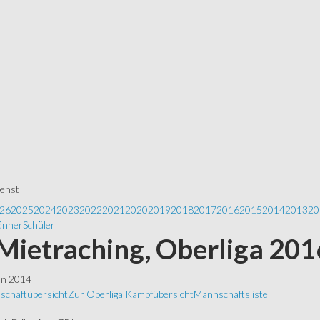
ienst
26
2025
2024
2023
2022
2021
2020
2019
2018
2017
2016
2015
2014
2013
20
nner
Schüler
Mietraching, Oberliga 201
ln 2014
schaftübersicht
Zur Oberliga
Kampfübersicht
Mannschaftsliste