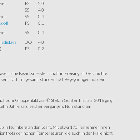
eier
PS
2:0
SS
4:0
eier
SS
0:4
dolf
PS
0:1
eier
SS
0:4
ladislavs
DQ
4:0
)
PS
0:2
erische Bezirksmeisterschaft in Freising ist Geschichte.
assen statt. Insgesamt standen 521 Begegnungen auf dem
sich zum Gruppenbild auf. © Stefan Günter Im Jahr 2016 ging
Zehn Jahre sind seither vergangen. Nun stand am
up in Nürnberg an den Start. Mit etwa 170 Teilnehmerinnen
r trotz der hohen Temperaturen, die auch in der Halle nicht