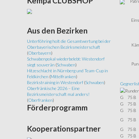
Kempa
CLUBSHOP
Patri
Eins
Aus
den Bezirken
Unterföhring holt die Gesamtwertung bei der
Käm
Oberbayerischen Bezirksmeisterschaft
(
Oberbayern
)
Schwabenpokal wiederbelebt: Westendorf
Pun
siegt souverän
(
Schwaben
)
Hitzeschlacht in Nürnberg und Team-Cup in
Feldkirchen
(
Mittelfranken
)
Bezirkstraining in Westendorf
(
Schwaben
)
Gegnerlis
Oberfränkische 2026 – Eine
Bezirksmeisterschaft mal anders!
G
75 B
(
Oberfranken
)
G
75 B
Förderprogramm
G
75 B
G
75 B
Kooperationspartner
G
75 B
G
75 B