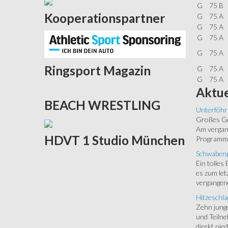
G
75 B
Kooperationspartner
G
75 A
G
75 A
G
75 A
G
75 A
Ringsport
Magazin
G
75 A
G
75 A
Aktue
BEACH
WRESTLING
Unterföhr
Großes Ged
Am vergang
HDVT
1 Studio München
Programm.
Schwabenp
Ein tolles
es zum let
vergangen
Hitzeschla
Zehn junge
und Teilne
direkt nied