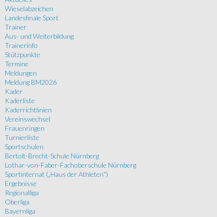
Wieselabzeichen
Landesfinale Sport
Trainer
Aus- und Weiterbildung
Trainerinfo
Stützpunkte
Termine
Meldungen
Meldung BM2026
Kader
Kaderliste
Kaderrichtlinien
Vereinswechsel
Frauenringen
Turnierliste
Sportschulen
Bertolt-Brecht-Schule Nürnberg
Lothar-von-Faber-Fachoberschule Nürnberg
Sportinternat („Haus der Athleten“)
Ergebnisse
Regionalliga
Oberliga
Bayernliga