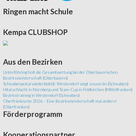
Ringen
macht Schule
Kempa
CLUBSHOP
Aus
den Bezirken
Unterföhring holt die Gesamtwertung bei der Oberbayerischen
Bezirksmeisterschaft
(
Oberbayern
)
Schwabenpokal wiederbelebt: Westendorf siegt souverän
(
Schwaben
)
Hitzeschlacht in Nürnberg und Team-Cup in Feldkirchen
(
Mittelfranken
)
Bezirkstraining in Westendorf
(
Schwaben
)
Oberfränkische 2026 – Eine Bezirksmeisterschaft mal anders!
(
Oberfranken
)
Förderprogramm
Kooperationspartner