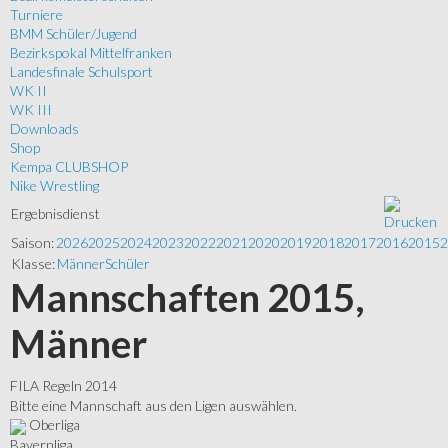
Turniere
BMM Schüler/Jugend
Bezirkspokal Mittelfranken
Landesfinale Schulsport
WK II
WK III
Downloads
Shop
Kempa CLUBSHOP
Nike Wrestling
Ergebnisdienst
Saison:
2026
2025
2024
2023
2022
2021
2020
2019
2018
2017
2016
2015
2
Klasse:
Männer
Schüler
Mannschaften 2015,
Männer
FILA Regeln 2014
Bitte eine Mannschaft aus den Ligen auswählen.
Oberliga
Bayernliga