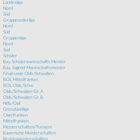
Landesliga
Nord
Süd
Gruppenoberliga
Nord
Süd
Gruppenliga
Nord
Süd
Schüler
Bay. Schülermannschafts Meister
Bay. Jugend-Mannschaftsmeister
Finalrunde Obb./Schwaben
BOL Mittelfranken
BOL Obb./Schw.
Obb./Schwaben Gr. A
Obb./Schwaben Gr. B
Ndb./Opf.
Grenzlandliga
Oberfranken
Mittelfranken
Meisterschaften/Turniere
Bayerische Meisterschaften
Bezirksmeisterschaften