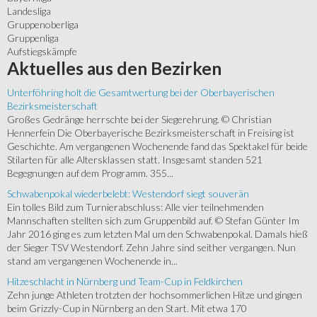
Landesliga
Gruppenoberliga
Gruppenliga
Aufstiegskämpfe
Aktuelles
aus den Bezirken
Unterföhring holt die Gesamtwertung bei der Oberbayerischen
Bezirksmeisterschaft
Großes Gedränge herrschte bei der Siegerehrung. © Christian
Hennerfein Die Oberbayerische Bezirksmeisterschaft in Freising ist
Geschichte. Am vergangenen Wochenende fand das Spektakel für beide
Stilarten für alle Altersklassen statt. Insgesamt standen 521
Begegnungen auf dem Programm. 355...
Schwabenpokal wiederbelebt: Westendorf siegt souverän
Ein tolles Bild zum Turnierabschluss: Alle vier teilnehmenden
Mannschaften stellten sich zum Gruppenbild auf. © Stefan Günter Im
Jahr 2016 ging es zum letzten Mal um den Schwabenpokal. Damals hieß
der Sieger TSV Westendorf. Zehn Jahre sind seither vergangen. Nun
stand am vergangenen Wochenende in...
Hitzeschlacht in Nürnberg und Team-Cup in Feldkirchen
Zehn junge Athleten trotzten der hochsommerlichen Hitze und gingen
beim Grizzly-Cup in Nürnberg an den Start. Mit etwa 170