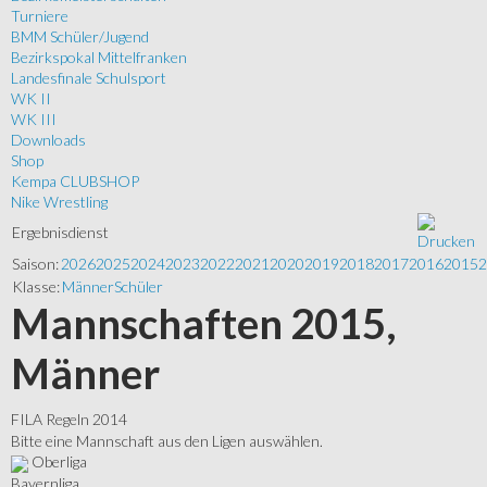
Turniere
BMM Schüler/Jugend
Bezirkspokal Mittelfranken
Landesfinale Schulsport
WK II
WK III
Downloads
Shop
Kempa CLUBSHOP
Nike Wrestling
Ergebnisdienst
Saison:
2026
2025
2024
2023
2022
2021
2020
2019
2018
2017
2016
2015
2
Klasse:
Männer
Schüler
Mannschaften 2015,
Männer
FILA Regeln 2014
Bitte eine Mannschaft aus den Ligen auswählen.
Oberliga
Bayernliga