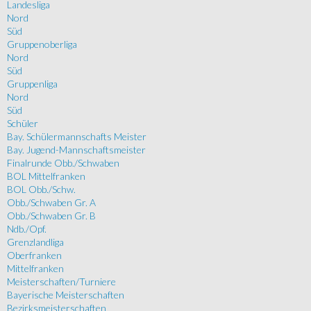
Landesliga
Nord
Süd
Gruppenoberliga
Nord
Süd
Gruppenliga
Nord
Süd
Schüler
Bay. Schülermannschafts Meister
Bay. Jugend-Mannschaftsmeister
Finalrunde Obb./Schwaben
BOL Mittelfranken
BOL Obb./Schw.
Obb./Schwaben Gr. A
Obb./Schwaben Gr. B
Ndb./Opf.
Grenzlandliga
Oberfranken
Mittelfranken
Meisterschaften/Turniere
Bayerische Meisterschaften
Bezirksmeisterschaften