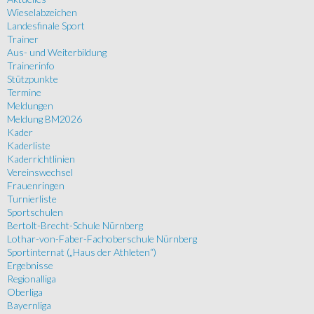
Wieselabzeichen
Landesfinale Sport
Trainer
Aus- und Weiterbildung
Trainerinfo
Stützpunkte
Termine
Meldungen
Meldung BM2026
Kader
Kaderliste
Kaderrichtlinien
Vereinswechsel
Frauenringen
Turnierliste
Sportschulen
Bertolt-Brecht-Schule Nürnberg
Lothar-von-Faber-Fachoberschule Nürnberg
Sportinternat („Haus der Athleten“)
Ergebnisse
Regionalliga
Oberliga
Bayernliga