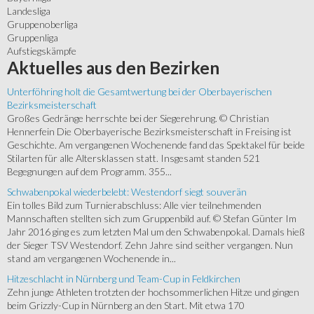
Landesliga
Gruppenoberliga
Gruppenliga
Aufstiegskämpfe
Aktuelles
aus den Bezirken
Unterföhring holt die Gesamtwertung bei der Oberbayerischen
Bezirksmeisterschaft
Großes Gedränge herrschte bei der Siegerehrung. © Christian
Hennerfein Die Oberbayerische Bezirksmeisterschaft in Freising ist
Geschichte. Am vergangenen Wochenende fand das Spektakel für beide
Stilarten für alle Altersklassen statt. Insgesamt standen 521
Begegnungen auf dem Programm. 355...
Schwabenpokal wiederbelebt: Westendorf siegt souverän
Ein tolles Bild zum Turnierabschluss: Alle vier teilnehmenden
Mannschaften stellten sich zum Gruppenbild auf. © Stefan Günter Im
Jahr 2016 ging es zum letzten Mal um den Schwabenpokal. Damals hieß
der Sieger TSV Westendorf. Zehn Jahre sind seither vergangen. Nun
stand am vergangenen Wochenende in...
Hitzeschlacht in Nürnberg und Team-Cup in Feldkirchen
Zehn junge Athleten trotzten der hochsommerlichen Hitze und gingen
beim Grizzly-Cup in Nürnberg an den Start. Mit etwa 170