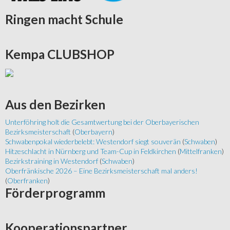
Ringen
macht Schule
Kempa
CLUBSHOP
Aus
den Bezirken
Unterföhring holt die Gesamtwertung bei der Oberbayerischen
Bezirksmeisterschaft
(
Oberbayern
)
Schwabenpokal wiederbelebt: Westendorf siegt souverän
(
Schwaben
)
Hitzeschlacht in Nürnberg und Team-Cup in Feldkirchen
(
Mittelfranken
)
Bezirkstraining in Westendorf
(
Schwaben
)
Oberfränkische 2026 – Eine Bezirksmeisterschaft mal anders!
(
Oberfranken
)
Förderprogramm
Kooperationspartner