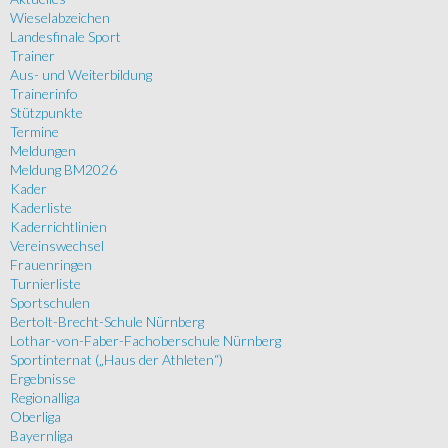
Wieselabzeichen
Landesfinale Sport
Trainer
Aus- und Weiterbildung
Trainerinfo
Stützpunkte
Termine
Meldungen
Meldung BM2026
Kader
Kaderliste
Kaderrichtlinien
Vereinswechsel
Frauenringen
Turnierliste
Sportschulen
Bertolt-Brecht-Schule Nürnberg
Lothar-von-Faber-Fachoberschule Nürnberg
Sportinternat („Haus der Athleten“)
Ergebnisse
Regionalliga
Oberliga
Bayernliga