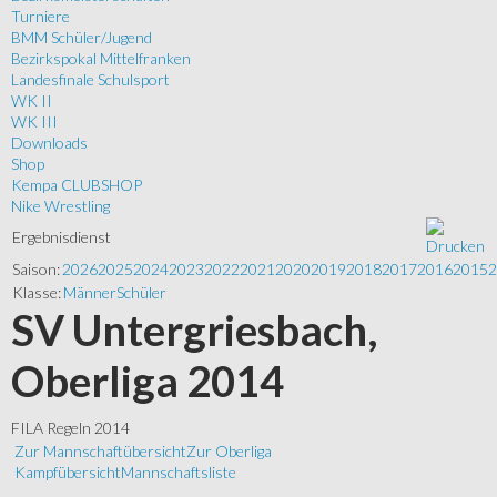
Turniere
BMM Schüler/Jugend
Bezirkspokal Mittelfranken
Landesfinale Schulsport
WK II
WK III
Downloads
Shop
Kempa CLUBSHOP
Nike Wrestling
Ergebnisdienst
Saison:
2026
2025
2024
2023
2022
2021
2020
2019
2018
2017
2016
2015
2
Klasse:
Männer
Schüler
SV Untergriesbach,
Oberliga 2014
FILA Regeln 2014
Zur Mannschaftübersicht
Zur Oberliga
Kampfübersicht
Mannschaftsliste