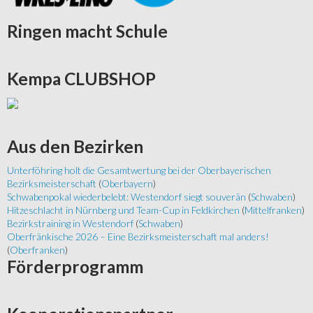
Ringen
macht Schule
Kempa
CLUBSHOP
Aus
den Bezirken
Unterföhring holt die Gesamtwertung bei der Oberbayerischen
Bezirksmeisterschaft
(
Oberbayern
)
Schwabenpokal wiederbelebt: Westendorf siegt souverän
(
Schwaben
)
Hitzeschlacht in Nürnberg und Team-Cup in Feldkirchen
(
Mittelfranken
)
Bezirkstraining in Westendorf
(
Schwaben
)
Oberfränkische 2026 – Eine Bezirksmeisterschaft mal anders!
(
Oberfranken
)
Förderprogramm