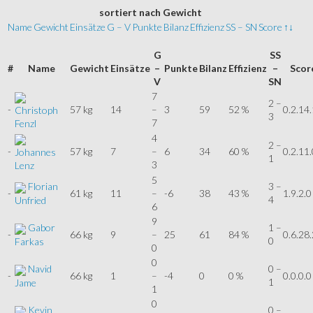
sortiert
nach Gewicht
Name
Gewicht
Einsätze
G – V
Punkte
Bilanz
Effizienz
SS – SN
Score
↑↓
G
SS
#
Name
Gewicht
Einsätze
–
Punkte
Bilanz
Effizienz
–
Scor
V
SN
7
2 –
-
57 kg
14
–
3
59
52 %
0.2.14.
Christoph
3
7
Fenzl
4
2 –
-
57 kg
7
–
6
34
60 %
0.2.11.
Johannes
1
3
Lenz
5
Florian
3 –
-
61 kg
11
–
-6
38
43 %
1.9.2.0
4
Unfried
6
9
Gabor
1 –
-
66 kg
9
–
25
61
84 %
0.6.28.
0
Farkas
0
0
Navid
0 –
-
66 kg
1
–
-4
0
0 %
0.0.0.0
1
Jame
1
0
Kevin
0 –