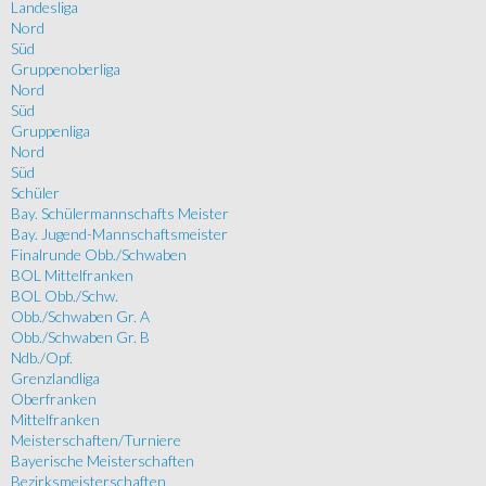
Landesliga
Nord
Süd
Gruppenoberliga
Nord
Süd
Gruppenliga
Nord
Süd
Schüler
Bay. Schülermannschafts Meister
Bay. Jugend-Mannschaftsmeister
Finalrunde Obb./Schwaben
BOL Mittelfranken
BOL Obb./Schw.
Obb./Schwaben Gr. A
Obb./Schwaben Gr. B
Ndb./Opf.
Grenzlandliga
Oberfranken
Mittelfranken
Meisterschaften/Turniere
Bayerische Meisterschaften
Bezirksmeisterschaften