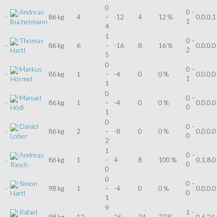
0
Andreas
0 –
-
86 kg
4
–
-12
4
12 %
0.0.0.1
1
Buchetmann
4
1
Thomas
0 –
-
86 kg
6
–
-16
8
16 %
0.0.0.0
2
Hartl
5
0
Markus
0 –
-
86 kg
1
–
-4
0
0 %
0.0.0.0
1
Hormel
1
0
Manuel
0 –
-
86 kg
1
–
-4
0
0 %
0.0.0.0
0
Hödl
1
0
Daniel
0 –
-
86 kg
2
–
-8
0
0 %
0.0.0.0
0
Loher
2
1
Andreas
0 –
-
86 kg
1
–
4
8
100 %
0.1.8.0
0
Rasch
0
0
Simon
0 –
-
98 kg
1
–
-4
0
0 %
0.0.0.0
0
Hartl
1
9
Rafael
1 –
-
98 kg
12
–
26
74
77 %
0.6.24.