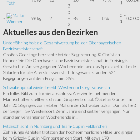
1
Toth
3
0
Martin
0 –
-
98 kg
2
–
-8
0
0 %
0.0.0.0
1
Wimmer
2
Aktuelles
aus den Bezirken
Unterföhring holt die Gesamtwertung bei der Oberbayerischen
Bezirksmeisterschaft
Großes Gedränge herrschte bei der Siegerehrung. © Christian
Hennerfein Die Oberbayerische Bezirksmeisterschaft in Freising ist
Geschichte. Am vergangenen Wochenende fand das Spektakel für beide
Stilarten für alle Altersklassen statt. Insgesamt standen 521
Begegnungen auf dem Programm. 355...
Schwabenpokal wiederbelebt: Westendorf siegt souverän
Ein tolles Bild zum Turnierabschluss: Alle vier teilnehmenden
Mannschaften stellten sich zum Gruppenbild auf. © Stefan Günter Im
Jahr 2016 ging es zum letzten Mal um den Schwabenpokal. Damals hieß
der Sieger TSV Westendorf. Zehn Jahre sind seither vergangen. Nun
stand am vergangenen Wochenende in...
Hitzeschlacht in Nürnberg und Team-Cup in Feldkirchen
Zehn junge Athleten trotzten der hochsommerlichen Hitze und gingen
beim Grizzly-Cup in Nürnberg an den Start. Mit etwa 170