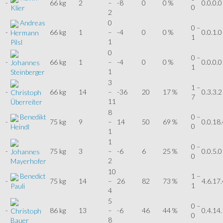
-
66 kg
2
–
-8
0
0 %
0.0.0.0
0
Klier
2
Andreas
0
0 –
-
66 kg
1
–
-4
0
0 %
0.0.1.0
Hermann
1
1
Pilsl
0
0 –
-
66 kg
1
–
-4
0
0 %
0.0.0.0
Johannes
1
1
Steinberger
3
1 –
-
66 kg
14
–
-36
20
17 %
0.3.3.2
Christoph
7
11
Überreiter
8
Benedikt
0 –
-
75 kg
9
–
14
50
69 %
0.0.18.
0
Heindl
1
1
0 –
-
75 kg
3
–
-6
6
25 %
0.0.5.0
Johannes
0
2
Mayerhofer
10
Benedict
1 –
-
75 kg
14
–
26
82
73 %
4.6.17.
1
Pauli
4
5
0 –
-
86 kg
13
–
-6
46
44 %
0.4.14
Christoph
0
8
Bauer