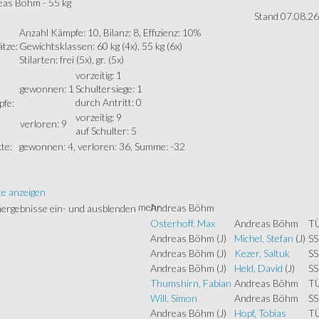
as Böhm - 55 kg
Stand 07.08.26
Anzahl Kämpfe: 10, Bilanz: 8, Effizienz: 10%
ätze:
Gewichtsklassen: 60 kg (4x), 55 kg (6x)
Stilarten: frei (5x), gr. (5x)
vorzeitig: 1
gewonnen: 1
Schultersiege: 1
durch Antritt: 0
fe:
vorzeitig: 9
verloren: 9
auf Schulter: 5
te:
gewonnen: 4, verloren: 36, Summe: -32
te anzeigen
mehr
Andreas Böhm
Osterhoff, Max
Andreas Böhm
T
Andreas Böhm
(J)
Michel, Stefan
(J)
SS
Andreas Böhm
(J)
Kezer, Saltuk
SS
Andreas Böhm
(J)
Held, David
(J)
SS
Thumshirn, Fabian
Andreas Böhm
T
Will, Simon
Andreas Böhm
SS
Andreas Böhm
(J)
Hopf, Tobias
T