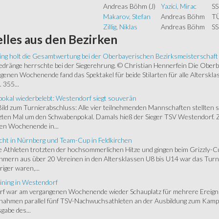
Andreas Böhm
(J)
Yazici, Mirac
SS
Makarov, Stefan
Andreas Böhm
T
Zillig, Niklas
Andreas Böhm
SS
lles
aus den Bezirken
ing holt die Gesamtwertung bei der Oberbayerischen Bezirksmeisterschaft
ränge herrschte bei der Siegerehrung. © Christian Hennerfein Die Oberbay
enen Wochenende fand das Spektakel für beide Stilarten für alle Alterskl
 355...
okal wiederbelebt: Westendorf siegt souverän
 Bild zum Turnierabschluss: Alle vier teilnehmenden Mannschaften stellten 
zten Mal um den Schwabenpokal. Damals hieß der Sieger TSV Westendorf. 
en Wochenende in...
cht in Nürnberg und Team-Cup in Feldkirchen
 Athleten trotzten der hochsommerlichen Hitze und gingen beim Grizzly-C
hmern aus über 20 Vereinen in den Altersklassen U8 bis U14 war das Turnie
riger waren,...
ining in Westendorf
 war am vergangenen Wochenende wieder Schauplatz für mehrere Ereigniss
 nahmen parallel fünf TSV-Nachwuchsathleten an der Ausbildung zum Kampfr
gabe des...