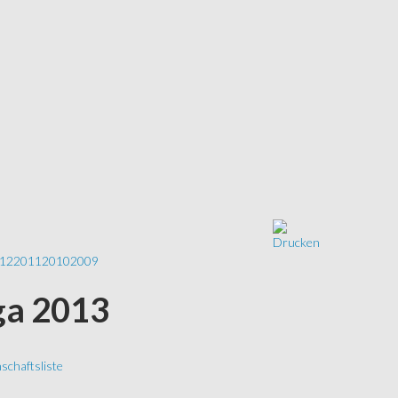
12
2011
2010
2009
iga 2013
chaftsliste