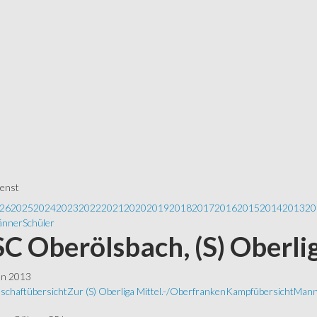
ienst
26
2025
2024
2023
2022
2021
2020
2019
2018
2017
2016
2015
2014
2013
20
nner
Schüler
 SC Oberölsbach, (S) Oberl
ln 2013
schaftübersicht
Zur (S) Oberliga Mittel.-/Oberfranken
Kampfübersicht
Manns