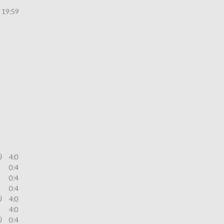
 19:59
Ü
4:0
0:4
0:4
0:4
Ü
4:0
4:0
Ü
0:4