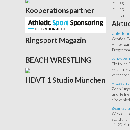
F
55
Kooperationspartner
F
55
G
60
Aktue
Unterföhr
Ringsport
Magazin
Großes Ged
Am vergang
Programm.
Schwabenp
BEACH
WRESTLING
Ein tolles
es zum let
vergangen
HDVT
1 Studio München
Hitzeschla
Zehn junge
und Teilne
direkt nied
Bezirkstra
Westendorf
stattfand,
die 20. Aus