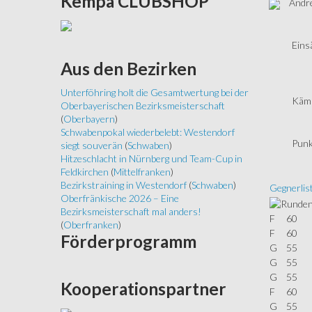
Kempa
CLUBSHOP
Andre
Eins
Aus
den Bezirken
Unterföhring holt die Gesamtwertung bei der
Kämp
Oberbayerischen Bezirksmeisterschaft
(
Oberbayern
)
Schwabenpokal wiederbelebt: Westendorf
Punk
siegt souverän
(
Schwaben
)
Hitzeschlacht in Nürnberg und Team-Cup in
Feldkirchen
(
Mittelfranken
)
Bezirkstraining in Westendorf
(
Schwaben
)
Gegnerlis
Oberfränkische 2026 – Eine
Bezirksmeisterschaft mal anders!
F
60
(
Oberfranken
)
F
60
Förderprogramm
G
55
G
55
G
55
Kooperationspartner
F
60
G
55