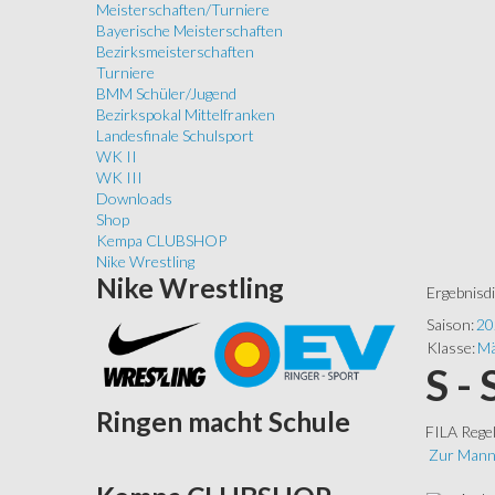
Meisterschaften/Turniere
Bayerische Meisterschaften
Bezirksmeisterschaften
Turniere
BMM Schüler/Jugend
Bezirkspokal Mittelfranken
Landesfinale Schulsport
WK II
WK III
Downloads
Shop
Kempa CLUBSHOP
Nike Wrestling
Nike
Wrestling
Ergebnisd
Saison:
20
Klasse:
Mä
S -
Ringen
macht Schule
FILA Rege
Zur Mann