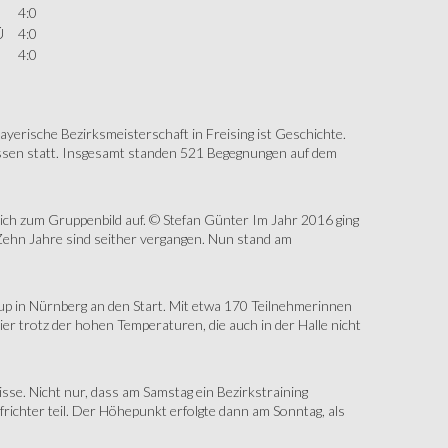
4:0
Ü
4:0
4:0
erische Bezirksmeisterschaft in Freising ist Geschichte.
assen statt. Insgesamt standen 521 Begegnungen auf dem
sich zum Gruppenbild auf. © Stefan Günter Im Jahr 2016 ging
Zehn Jahre sind seither vergangen. Nun stand am
up in Nürnberg an den Start. Mit etwa 170 Teilnehmerinnen
r trotz der hohen Temperaturen, die auch in der Halle nicht
e. Nicht nur, dass am Samstag ein Bezirkstraining
ichter teil. Der Höhepunkt erfolgte dann am Sonntag, als