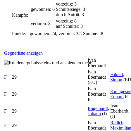
vorzeitig: 3
gewonnen: 6
Schultersiege: 3
durch Antritt: 3
Kämpfe:
vorzeitig: 8
verloren: 8
auf Schulter: 8
Punkte:
gewonnen: 24, verloren: 32, Summe: -8
Gegnerliste anzeigen
Ivan
mehr
Eberhardt
Ivan
Hilpert,
F
29
Eberhardt
Simon
(EU
(EU)
Ivan
Kirchgesne
F
29
Eberhardt
Eduard
E
E
Ivan
Engelhardt,
F
29
Eberhardt
Johann
(J)
(J)
Ivan
Redich,
F
29
Eberhardt
Maximilia