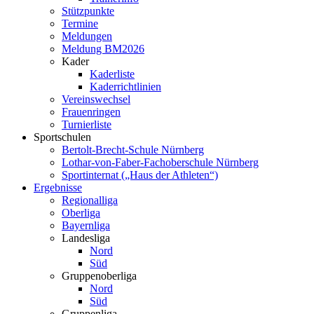
Stützpunkte
Termine
Meldungen
Meldung BM2026
Kader
Kaderliste
Kaderrichtlinien
Vereinswechsel
Frauenringen
Turnierliste
Sportschulen
Bertolt-Brecht-Schule Nürnberg
Lothar-von-Faber-Fachoberschule Nürnberg
Sportinternat („Haus der Athleten“)
Ergebnisse
Regionalliga
Oberliga
Bayernliga
Landesliga
Nord
Süd
Gruppenoberliga
Nord
Süd
Gruppenliga