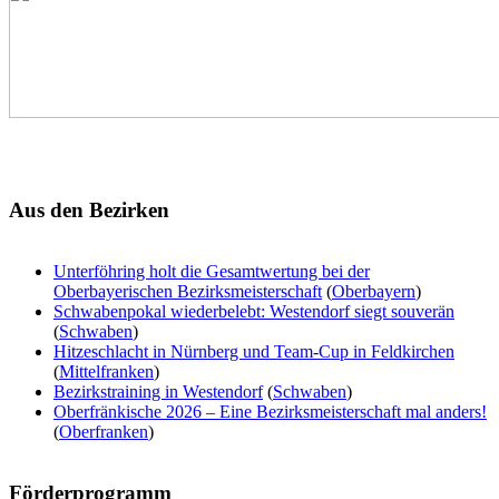
Aus
den Bezirken
Unterföhring holt die Gesamtwertung bei der
Oberbayerischen Bezirksmeisterschaft
(
Oberbayern
)
Schwabenpokal wiederbelebt: Westendorf siegt souverän
(
Schwaben
)
Hitzeschlacht in Nürnberg und Team-Cup in Feldkirchen
(
Mittelfranken
)
Bezirkstraining in Westendorf
(
Schwaben
)
Oberfränkische 2026 – Eine Bezirksmeisterschaft mal anders!
(
Oberfranken
)
Förderprogramm