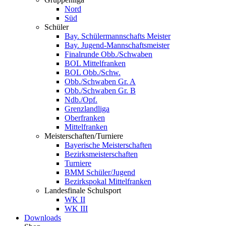
Nord
Süd
Schüler
Bay. Schülermannschafts Meister
Bay. Jugend-Mannschaftsmeister
Finalrunde Obb./Schwaben
BOL Mittelfranken
BOL Obb./Schw.
Obb./Schwaben Gr. A
Obb./Schwaben Gr. B
Ndb./Opf.
Grenzlandliga
Oberfranken
Mittelfranken
Meisterschaften/Turniere
Bayerische Meisterschaften
Bezirksmeisterschaften
Turniere
BMM Schüler/Jugend
Bezirkspokal Mittelfranken
Landesfinale Schulsport
WK II
WK III
Downloads