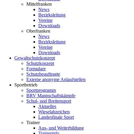
Mittelfranken
News
Bezirksleitung
Vereine
Downloads
Oberfranken
News
Bezirksleitung
Vereine
Downloads
Gewaltschutzkonzept
Schutzkonzept
Formulare
Schutzbeauftragte
Externe anonyme Anlaufstellen
Sportbetrieb
Sportprogramm
BRV Mannschaftskämpfe
Schul- und Breitensport
Aktuelles
Wieselabzeichen
Landesfinale Sport
Trainer
Aus- und Weiterbildung
Trainerinfo