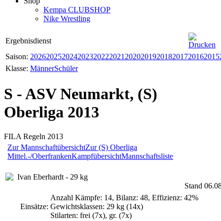
Shop
Kempa CLUBSHOP
Nike Wrestling
Ergebnisdienst
Saison:
2026
2025
2024
2023
2022
2021
2020
2019
2018
2017
2016
2015
Klasse:
Männer
Schüler
S - ASV Neumarkt, (S)
Oberliga 2013
FILA Regeln 2013
Zur Mannschaftübersicht
Zur (S) Oberliga
Mittel.-/Oberfranken
Kampfübersicht
Mannschaftsliste
Ivan Eberhardt - 29 kg
Stand 06.0
Anzahl Kämpfe: 14, Bilanz: 48, Effizienz: 42%
Einsätze:
Gewichtsklassen: 29 kg (14x)
Stilarten: frei (7x), gr. (7x)