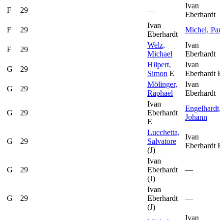
Ivan
F
29
—
Eberhardt
Ivan
F
29
Michel, Pa
Eberhardt
Welz,
Ivan
F
29
Michael
Eberhardt
Hilpert,
Ivan
G
29
Simon
E
Eberhardt
Mölinger,
Ivan
G
29
Raphael
Eberhardt
Ivan
Engelhardt
G
29
Eberhardt
Johann
E
Lucchetta,
Ivan
G
29
Salvatore
Eberhardt
(J)
Ivan
G
29
Eberhardt
—
(J)
Ivan
G
29
Eberhardt
—
(J)
Ivan