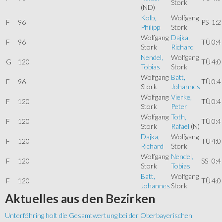
Stork
(ND)
Kolb,
Wolfgang
F
96
PS
1:2
Philipp
Stork
Wolfgang
Dajka,
F
96
TÜ
0:4
Stork
Richard
Nendel,
Wolfgang
G
120
TÜ
4:0
Tobias
Stork
Wolfgang
Batt,
F
96
TÜ
0:4
Stork
Johannes
Wolfgang
Vierke,
F
120
TÜ
0:4
Stork
Peter
Wolfgang
Toth,
F
120
TÜ
0:4
Stork
Rafael
(N)
Dajka,
Wolfgang
F
120
TÜ
4:0
Richard
Stork
Wolfgang
Nendel,
F
120
SS
0:4
Stork
Tobias
Batt,
Wolfgang
F
120
TÜ
4:0
Johannes
Stork
Aktuelles
aus den Bezirken
Unterföhring holt die Gesamtwertung bei der Oberbayerischen