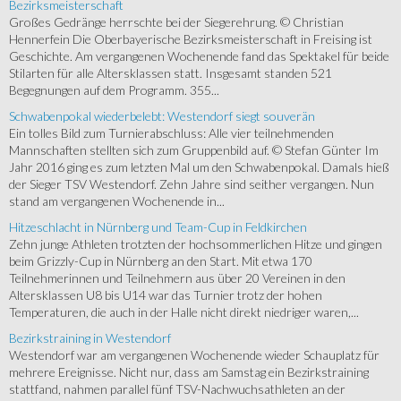
Bezirksmeisterschaft
Großes Gedränge herrschte bei der Siegerehrung. © Christian
Hennerfein Die Oberbayerische Bezirksmeisterschaft in Freising ist
Geschichte. Am vergangenen Wochenende fand das Spektakel für beide
Stilarten für alle Altersklassen statt. Insgesamt standen 521
Begegnungen auf dem Programm. 355...
Schwabenpokal wiederbelebt: Westendorf siegt souverän
Ein tolles Bild zum Turnierabschluss: Alle vier teilnehmenden
Mannschaften stellten sich zum Gruppenbild auf. © Stefan Günter Im
Jahr 2016 ging es zum letzten Mal um den Schwabenpokal. Damals hieß
der Sieger TSV Westendorf. Zehn Jahre sind seither vergangen. Nun
stand am vergangenen Wochenende in...
Hitzeschlacht in Nürnberg und Team-Cup in Feldkirchen
Zehn junge Athleten trotzten der hochsommerlichen Hitze und gingen
beim Grizzly-Cup in Nürnberg an den Start. Mit etwa 170
Teilnehmerinnen und Teilnehmern aus über 20 Vereinen in den
Altersklassen U8 bis U14 war das Turnier trotz der hohen
Temperaturen, die auch in der Halle nicht direkt niedriger waren,...
Bezirkstraining in Westendorf
Westendorf war am vergangenen Wochenende wieder Schauplatz für
mehrere Ereignisse. Nicht nur, dass am Samstag ein Bezirkstraining
stattfand, nahmen parallel fünf TSV-Nachwuchsathleten an der