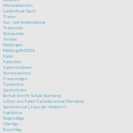
Wieselabzeichen
Landesfinale Sport
Trainer
Aus- und Weiterbildung
Trainerinfo
Stützpunkte
Termine
Meldungen
Meldung BM2026
Kader
Kaderliste
Kaderrichtlinien
Vereinswechsel
Frauenringen
Turnierliste
Sportschulen
Bertolt-Brecht-Schule Nürnberg
Lothar-von-Faber-Fachoberschule Nürnberg
Sportinternat („Haus der Athleten“)
Ergebnisse
Regionalliga
Oberliga
Bayernliga