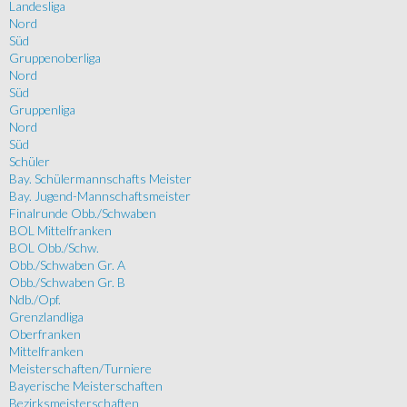
Landesliga
Nord
Süd
Gruppenoberliga
Nord
Süd
Gruppenliga
Nord
Süd
Schüler
Bay. Schülermannschafts Meister
Bay. Jugend-Mannschaftsmeister
Finalrunde Obb./Schwaben
BOL Mittelfranken
BOL Obb./Schw.
Obb./Schwaben Gr. A
Obb./Schwaben Gr. B
Ndb./Opf.
Grenzlandliga
Oberfranken
Mittelfranken
Meisterschaften/Turniere
Bayerische Meisterschaften
Bezirksmeisterschaften