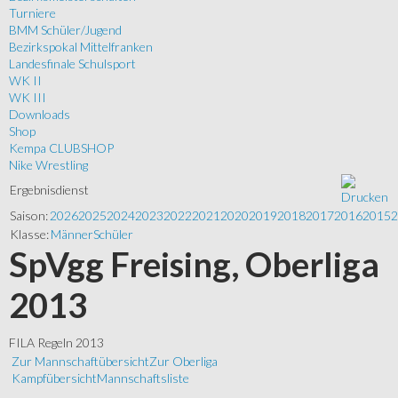
Turniere
BMM Schüler/Jugend
Bezirkspokal Mittelfranken
Landesfinale Schulsport
WK II
WK III
Downloads
Shop
Kempa CLUBSHOP
Nike Wrestling
Ergebnisdienst
Saison:
2026
2025
2024
2023
2022
2021
2020
2019
2018
2017
2016
2015
2
Klasse:
Männer
Schüler
SpVgg Freising, Oberliga
2013
FILA Regeln 2013
Zur Mannschaftübersicht
Zur Oberliga
Kampfübersicht
Mannschaftsliste