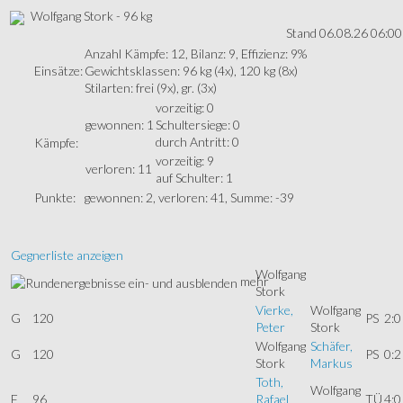
Wolfgang Stork - 96 kg
Stand 06.08.26 06:00
Anzahl Kämpfe: 12, Bilanz: 9, Effizienz: 9%
Einsätze:
Gewichtsklassen: 96 kg (4x), 120 kg (8x)
Stilarten: frei (9x), gr. (3x)
vorzeitig: 0
gewonnen: 1
Schultersiege: 0
durch Antritt: 0
Kämpfe:
vorzeitig: 9
verloren: 11
auf Schulter: 1
Punkte:
gewonnen: 2, verloren: 41, Summe: -39
Gegnerliste anzeigen
Wolfgang
mehr
Stork
Vierke,
Wolfgang
G
120
PS
2:0
Peter
Stork
Wolfgang
Schäfer,
G
120
PS
0:2
Stork
Markus
Toth,
Wolfgang
F
96
Rafael
TÜ
4:0