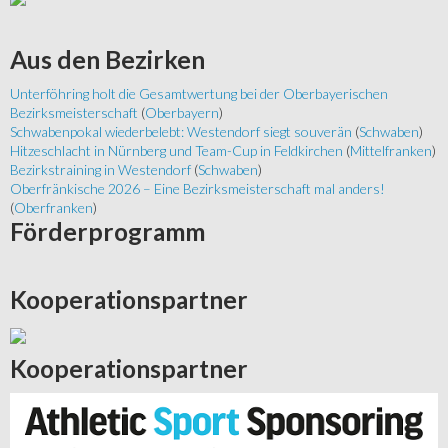
Aus
den Bezirken
Unterföhring holt die Gesamtwertung bei der Oberbayerischen
Bezirksmeisterschaft
(
Oberbayern
)
Schwabenpokal wiederbelebt: Westendorf siegt souverän
(
Schwaben
)
Hitzeschlacht in Nürnberg und Team-Cup in Feldkirchen
(
Mittelfranken
)
Bezirkstraining in Westendorf
(
Schwaben
)
Oberfränkische 2026 – Eine Bezirksmeisterschaft mal anders!
(
Oberfranken
)
Förderprogramm
Kooperationspartner
Kooperationspartner