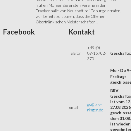
frühen Morgen die ersten Vereine in der
Frankenhalle von Neustadt bei Coburg eintrafen,
war bereits zu spüren, dass die Offenen
Oberfränkischen Meisterschaften...
Facebook
Kontakt
+49 (0)
Telefon
89/15702-
Geschäfts
370
Mo - Do 9
Freitags
geschloss
BRV
Geschäftss
ist vom 12.
gs@brv-
Email
27.08.2026
ringen.de
geschloss
dem 31.08
ist wieder
gewohnte