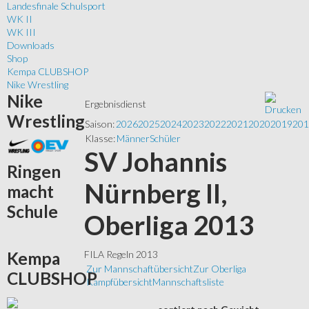
Landesfinale Schulsport
WK II
WK III
Downloads
Shop
Kempa CLUBSHOP
Nike Wrestling
Nike
Ergebnisdienst
Wrestling
Saison:
2026
2025
2024
2023
2022
2021
2020
2019
201
Klasse:
Männer
Schüler
SV Johannis
Ringen
Nürnberg II,
macht
Schule
Oberliga 2013
Kempa
FILA Regeln 2013
Zur Mannschaftübersicht
Zur Oberliga
CLUBSHOP
Kampfübersicht
Mannschaftsliste