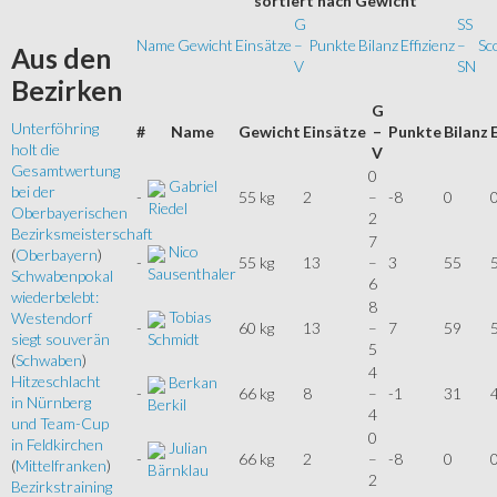
sortiert
nach Gewicht
G
SS
Name
Gewicht
Einsätze
–
Punkte
Bilanz
Effizienz
–
Sc
Aus
den
V
SN
Bezirken
G
Unterföhring
#
Name
Gewicht
Einsätze
–
Punkte
Bilanz
holt die
V
Gesamtwertung
0
Gabriel
bei der
-
55 kg
2
–
-8
0
Riedel
Oberbayerischen
2
Bezirksmeisterschaft
7
Nico
(
Oberbayern
)
-
55 kg
13
–
3
55
Sausenthaler
Schwabenpokal
6
wiederbelebt:
8
Tobias
Westendorf
-
60 kg
13
–
7
59
Schmidt
siegt souverän
5
(
Schwaben
)
4
Hitzeschlacht
Berkan
-
66 kg
8
–
-1
31
in Nürnberg
Berkil
4
und Team-Cup
0
in Feldkirchen
Julian
-
66 kg
2
–
-8
0
(
Mittelfranken
)
Bärnklau
2
Bezirkstraining