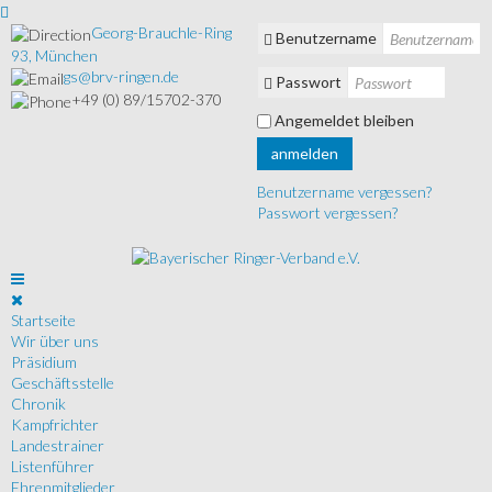
Georg-Brauchle-Ring
Benutzername
93, München
gs@brv-ringen.de
Passwort
+49 (0) 89/15702-370
Angemeldet bleiben
anmelden
Benutzername vergessen?
Passwort vergessen?
Startseite
Wir über uns
Präsidium
Geschäftsstelle
Chronik
Kampfrichter
Landestrainer
Listenführer
Ehrenmitglieder