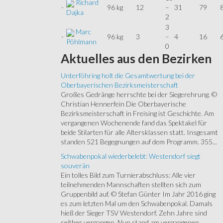
Richard
-
96 kg
12
–
31
79
Dajka
2
3
Marc
-
96 kg
3
–
4
16
Pöhlmann
0
Aktuelles
aus den Bezirken
Unterföhring holt die Gesamtwertung bei der
Oberbayerischen Bezirksmeisterschaft
Großes Gedränge herrschte bei der Siegerehrung. ©
Christian Hennerfein Die Oberbayerische
Bezirksmeisterschaft in Freising ist Geschichte. Am
vergangenen Wochenende fand das Spektakel für
beide Stilarten für alle Altersklassen statt. Insgesamt
standen 521 Begegnungen auf dem Programm. 355...
Schwabenpokal wiederbelebt: Westendorf siegt
souverän
Ein tolles Bild zum Turnierabschluss: Alle vier
teilnehmenden Mannschaften stellten sich zum
Gruppenbild auf. © Stefan Günter Im Jahr 2016 ging
es zum letzten Mal um den Schwabenpokal. Damals
hieß der Sieger TSV Westendorf. Zehn Jahre sind
seither vergangen. Nun stand am vergangenen