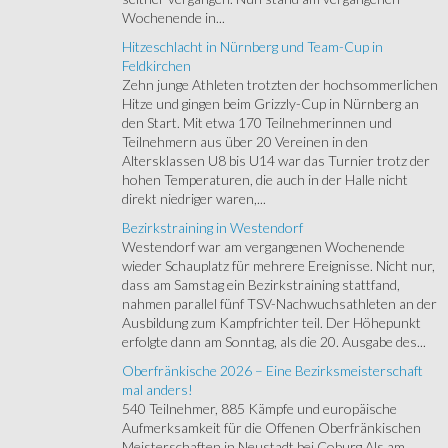
Wochenende in...
Hitzeschlacht in Nürnberg und Team-Cup in
Feldkirchen
Zehn junge Athleten trotzten der hochsommerlichen
Hitze und gingen beim Grizzly-Cup in Nürnberg an
den Start. Mit etwa 170 Teilnehmerinnen und
Teilnehmern aus über 20 Vereinen in den
Altersklassen U8 bis U14 war das Turnier trotz der
hohen Temperaturen, die auch in der Halle nicht
direkt niedriger waren,...
Bezirkstraining in Westendorf
Westendorf war am vergangenen Wochenende
wieder Schauplatz für mehrere Ereignisse. Nicht nur,
dass am Samstag ein Bezirkstraining stattfand,
nahmen parallel fünf TSV-Nachwuchsathleten an der
Ausbildung zum Kampfrichter teil. Der Höhepunkt
erfolgte dann am Sonntag, als die 20. Ausgabe des...
Oberfränkische 2026 – Eine Bezirksmeisterschaft
mal anders!
540 Teilnehmer, 885 Kämpfe und europäische
Aufmerksamkeit für die Offenen Oberfränkischen
Meisterschaften in Neustadt bei Coburg Als am