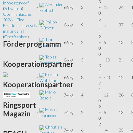
3
in Westendorf
Alexander
-
66 kg
3
–
12
24
(
Schwaben
)
Fröhlich
0
Oberfränkische
5
2026 – Eine
Philipp
-
66 kg
9
–
1
37
Bezirksmeisterschaft
Glücker
4
mal anders!
2
(
Oberfranken
)
Tim
Förderprogramm
-
66 kg
2
–
5
13
Stadelmann
0
0
Tobias
-
66 kg
3
–
-10
2
Kooperationspartner
Stadelmann
3
1
Florian
-
66 kg
8
–
-20
12
Wohlfahrt
Kooperationspartner
7
4
Mario
-
74 kg
4
–
12
28
Besold
0
Ringsport
2
Marco
Magazin
-
74 kg
2
–
5
13
Dürmeier
0
2
Christian
-
74 kg
6
–
-4
20
Fochtler