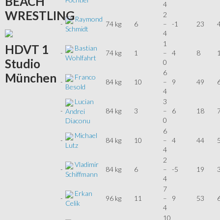
BEACH
4
WRESTLING
2
Raymond
-
74 kg
6
–
-1
23
Schmidt
4
1
HDVT
1
Bastian
-
74 kg
1
–
4
8
Wohlfahrt
Studio
0
6
München
Franco
-
84 kg
10
–
9
49
Besold
4
Lucian
3
-
84 kg
3
–
6
18
Andrei
0
Diaconu
6
Michael
-
84 kg
10
–
4
44
Lutz
4
2
Vladimir
-
84 kg
6
–
-5
19
Schiffmann
4
7
Erkan
-
96 kg
11
–
9
53
Celik
4
10