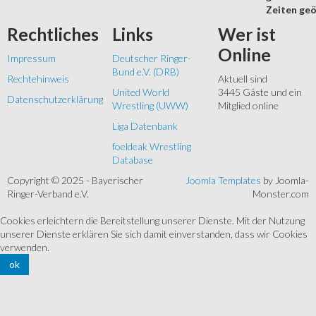
Zeiten geö
Rechtliches
Links
Wer
ist
Online
Impressum
Deutscher Ringer-
Bund e.V. (DRB)
Rechtehinweis
Aktuell sind
United World
3445 Gäste und ein
Datenschutzerklärung
Wrestling (UWW)
Mitglied online
Liga Datenbank
foeldeak Wrestling
Database
Copyright © 2025 - Bayerischer
Joomla Templates
by Joomla-
Ringer-Verband e.V.
Monster.com
Cookies erleichtern die Bereitstellung unserer Dienste. Mit der Nutzung
unserer Dienste erklären Sie sich damit einverstanden, dass wir Cookies
verwenden.
ok