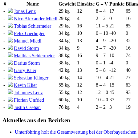
#
Name
Gewicht
Einsätze
G – V
Punkte
Bilan
-
29 kg
12
8 – 4
17
65
Jonas Lenz
-
29 kg
4
2 – 2
0
16
Nico Alexander Miedl
-
29 kg
16
11 – 5
21
85
Tobias Schiermeier
-
34 kg
10
0 – 10
-40
0
Felix Gierlinger
-
34 kg
13
4 – 9
-20
32
Manuel Miedl
-
34 kg
9
2 – 7
-20
16
David Storm
-
38 kg
16
9 – 7
10
74
Matthias Schiermeier
-
38 kg
1
0 – 1
-4
0
Darius Storm
-
42 kg
13
5 – 8
-12
40
Garry Klier
-
50 kg
14
10 – 4
21
77
Sebastian Klinger
-
55 kg
12
8 – 4
15
63
Kevin Klier
-
55 kg
12
12 – 0
45
93
Johannes Lenz
-
60 kg
10
10 – 0
37
77
Florian Unfried
-
76 kg
4
2 – 2
3
19
Justin Csehan
Aktuelles
aus den Bezirken
Unterföhring holt die Gesamtwertung bei der Oberbayerischen 