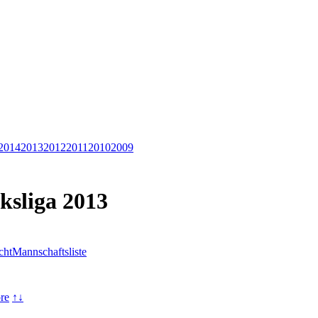
2014
2013
2012
2011
2010
2009
rksliga 2013
cht
Mannschaftsliste
re
↑↓