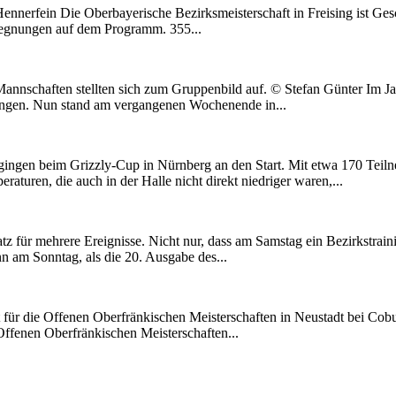
Hennerfein Die Oberbayerische Bezirksmeisterschaft in Freising ist G
Begegnungen auf dem Programm. 355...
n Mannschaften stellten sich zum Gruppenbild auf. © Stefan Günter Im
gangen. Nun stand am vergangenen Wochenende in...
gingen beim Grizzly-Cup in Nürnberg an den Start. Mit etwa 170 Teil
aturen, die auch in der Halle nicht direkt niedriger waren,...
ür mehrere Ereignisse. Nicht nur, dass am Samstag ein Bezirkstraini
n am Sonntag, als die 20. Ausgabe des...
ür die Offenen Oberfränkischen Meisterschaften in Neustadt bei Cobur
 Offenen Oberfränkischen Meisterschaften...