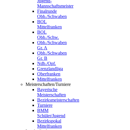
Jugend-
Mannschaftsmeister
Finalrunde
Obb./Schwaben
BOL
Mittelfranken
BOL
Obb./Schw.
Obb./Schwaben
Gr. A
Obb./Schwaben
Gr. B
Ndb./Opf.
Grenzlandliga
Oberfranken
Mittelfranken
Meisterschaften/Turniere
Bayerische
Meisterschaften
Bezirksmeisterschaften
Turniere
BMM
Schüler/Jugend
Bezirkspokal
Mittelfranken