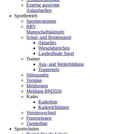
Externe anonyme
Anlaufstellen
Sportbetrieb
Sportprogramm
BRV
Mannschaftskämpfe
Schul- und Breitensport
Aktuelles
Wieselabzeichen
Landesfinale Sport
Trainer
Aus- und Weiterbildung
Trainerinfo
Stützpunkte
Termine
Meldungen
Meldung BM2026
Kader
Kaderliste
Kaderrichtlinien
Vereinswechsel
Frauenringen
Turnierliste
Sportschulen