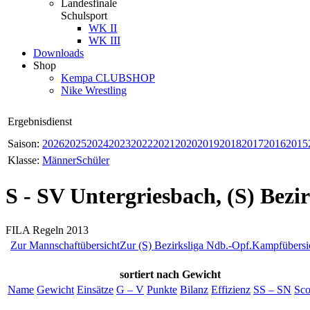
Landesfinale
Schulsport
WK II
WK III
Downloads
Shop
Kempa CLUBSHOP
Nike Wrestling
Ergebnisdienst
Saison:
2026
2025
2024
2023
2022
2021
2020
2019
2018
2017
2016
2015
Klasse:
Männer
Schüler
S - SV Untergriesbach, (S) Bezi
FILA Regeln 2013
Zur Mannschaftübersicht
Zur (S) Bezirksliga Ndb.-Opf.
Kampfübersi
sortiert
nach Gewicht
Name
Gewicht
Einsätze
G – V
Punkte
Bilanz
Effizienz
SS – SN
Sco