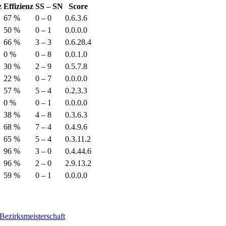
z
Effizienz
SS – SN
Score
67 %
0 – 0
0.6.3.6
50 %
0 – 1
0.0.0.0
66 %
3 – 3
0.6.28.4
0 %
0 – 8
0.0.1.0
30 %
2 – 9
0.5.7.8
22 %
0 – 7
0.0.0.0
57 %
5 – 4
0.2.3.3
0 %
0 – 1
0.0.0.0
38 %
4 – 8
0.3.6.3
68 %
7 – 4
0.4.9.6
65 %
5 – 4
0.3.11.2
96 %
3 – 0
0.4.44.6
96 %
2 – 0
2.9.13.2
59 %
0 – 1
0.0.0.0
Bezirksmeisterschaft