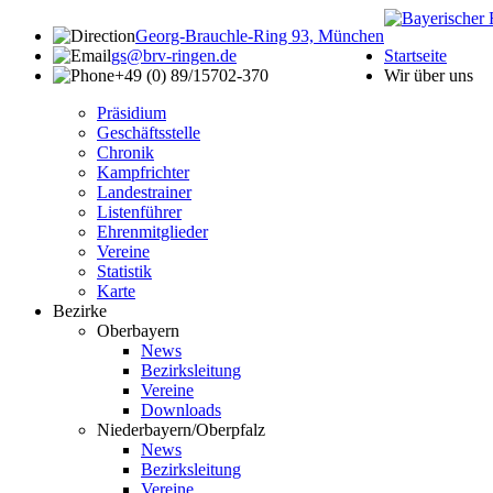
Georg-Brauchle-Ring 93, München
gs@brv-ringen.de
Startseite
+49 (0) 89/15702-370
Wir über uns
Präsidium
Geschäftsstelle
Chronik
Kampfrichter
Landestrainer
Listenführer
Ehrenmitglieder
Vereine
Statistik
Karte
Bezirke
Oberbayern
News
Bezirksleitung
Vereine
Downloads
Niederbayern/Oberpfalz
News
Bezirksleitung
Vereine