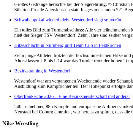
Großes Gedränge herrschte bei der Siegerehrung. © Christian 
Stilarten für alle Altersklassen statt. Insgesamt standen 521 
Schwabenpokal wiederbelebt: Westendorf siegt souverän
Ein tolles Bild zum Turnierabschluss: Alle vier teilnehmende
hieß der Sieger TSV Westendorf. Zehn Jahre sind seither ver
Hitzeschlacht in Nürnberg und Team-Cup in Feldkirchen
Zehn junge Athleten trotzten der hochsommerlichen Hitze und 
Altersklassen U8 bis U14 war das Turnier trotz der hohen Temper
Bezirkstraining in Westendorf
Westendorf war am vergangenen Wochenende wieder Schauplatz f
Ausbildung zum Kampfrichter teil. Der Höhepunkt erfolgte dan
Oberfränkische 2026 – Eine Bezirksmeisterschaft mal anders!
540 Teilnehmer, 885 Kämpfe und europäische Aufmerksamkeit f
Neustadt bei Coburg eintrafen, war bereits zu spüren, dass die
Nike
Wrestling