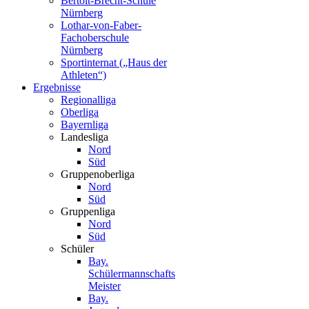
Bertolt-Brecht-Schule
Nürnberg
Lothar-von-Faber-
Fachoberschule
Nürnberg
Sportinternat („Haus der
Athleten“)
Ergebnisse
Regionalliga
Oberliga
Bayernliga
Landesliga
Nord
Süd
Gruppenoberliga
Nord
Süd
Gruppenliga
Nord
Süd
Schüler
Bay.
Schülermannschafts
Meister
Bay.