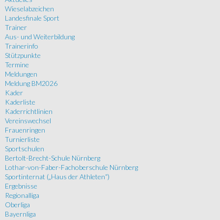
Wieselabzeichen
Landesfinale Sport
Trainer
Aus- und Weiterbildung
Trainerinfo
Stützpunkte
Termine
Meldungen
Meldung BM2026
Kader
Kaderliste
Kaderrichtlinien
Vereinswechsel
Frauenringen
Turnierliste
Sportschulen
Bertolt-Brecht-Schule Nürnberg
Lothar-von-Faber-Fachoberschule Nürnberg
Sportinternat („Haus der Athleten“)
Ergebnisse
Regionalliga
Oberliga
Bayernliga