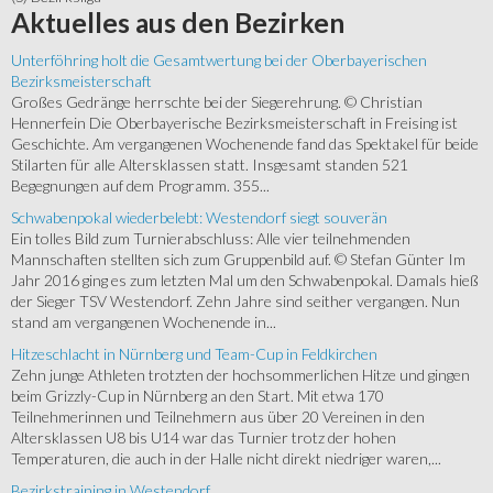
Aktuelles
aus den Bezirken
Unterföhring holt die Gesamtwertung bei der Oberbayerischen
Bezirksmeisterschaft
Großes Gedränge herrschte bei der Siegerehrung. © Christian
Hennerfein Die Oberbayerische Bezirksmeisterschaft in Freising ist
Geschichte. Am vergangenen Wochenende fand das Spektakel für beide
Stilarten für alle Altersklassen statt. Insgesamt standen 521
Begegnungen auf dem Programm. 355...
Schwabenpokal wiederbelebt: Westendorf siegt souverän
Ein tolles Bild zum Turnierabschluss: Alle vier teilnehmenden
Mannschaften stellten sich zum Gruppenbild auf. © Stefan Günter Im
Jahr 2016 ging es zum letzten Mal um den Schwabenpokal. Damals hieß
der Sieger TSV Westendorf. Zehn Jahre sind seither vergangen. Nun
stand am vergangenen Wochenende in...
Hitzeschlacht in Nürnberg und Team-Cup in Feldkirchen
Zehn junge Athleten trotzten der hochsommerlichen Hitze und gingen
beim Grizzly-Cup in Nürnberg an den Start. Mit etwa 170
Teilnehmerinnen und Teilnehmern aus über 20 Vereinen in den
Altersklassen U8 bis U14 war das Turnier trotz der hohen
Temperaturen, die auch in der Halle nicht direkt niedriger waren,...
Bezirkstraining in Westendorf