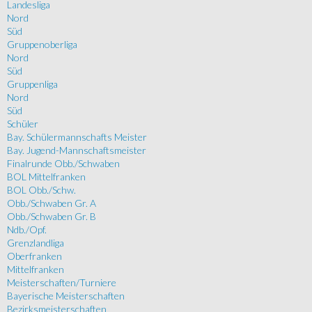
Landesliga
Nord
Süd
Gruppenoberliga
Nord
Süd
Gruppenliga
Nord
Süd
Schüler
Bay. Schülermannschafts Meister
Bay. Jugend-Mannschaftsmeister
Finalrunde Obb./Schwaben
BOL Mittelfranken
BOL Obb./Schw.
Obb./Schwaben Gr. A
Obb./Schwaben Gr. B
Ndb./Opf.
Grenzlandliga
Oberfranken
Mittelfranken
Meisterschaften/Turniere
Bayerische Meisterschaften
Bezirksmeisterschaften