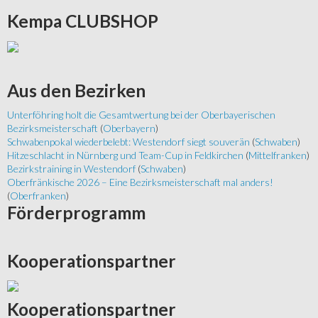
Kempa
CLUBSHOP
Aus
den Bezirken
Unterföhring holt die Gesamtwertung bei der Oberbayerischen
Bezirksmeisterschaft
(
Oberbayern
)
Schwabenpokal wiederbelebt: Westendorf siegt souverän
(
Schwaben
)
Hitzeschlacht in Nürnberg und Team-Cup in Feldkirchen
(
Mittelfranken
)
Bezirkstraining in Westendorf
(
Schwaben
)
Oberfränkische 2026 – Eine Bezirksmeisterschaft mal anders!
(
Oberfranken
)
Förderprogramm
Kooperationspartner
Kooperationspartner