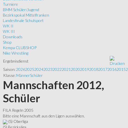
Turniere
BMM Schüler/Jugend
Bezirkspokal Mittelfranken
Landesfinale Schulsport
WK II
WK III
Downloads
Shop
Kempa CLUBSHOP
Nike Wrestling
Ergebnisdienst
Saison:
2026
2025
2024
2023
2022
2021
2020
2019
2018
2017
2016
2015
2
Klasse:
Männer
Schüler
Mannschaften 2012,
Schüler
FILA Regeln 2005
Bitte eine Mannschaft aus den Ligen auswählen.
(S) Oberliga
(S) Bezirksliga