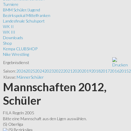
Turniere
BMM Schüler/Jugend
Bezirkspokal Mittelfranken
Landesfinale Schulsport
WK II
WK III
Downloads
Shop
Kempa CLUBSHOP
Nike Wrestling
Ergebnisdienst
Saison:
2026
2025
2024
2023
2022
2021
2020
2019
2018
2017
2016
2015
2
Klasse:
Männer
Schüler
Mannschaften 2012,
Schüler
FILA Regeln 2005
Bitte eine Mannschaft aus den Ligen auswählen.
(S) Oberliga
(S) Bezirksliga