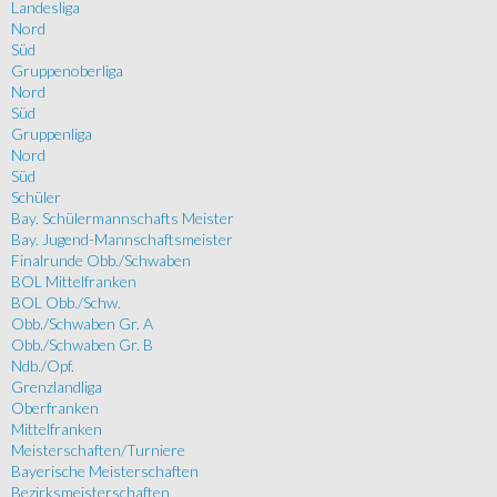
Landesliga
Nord
Süd
Gruppenoberliga
Nord
Süd
Gruppenliga
Nord
Süd
Schüler
Bay. Schülermannschafts Meister
Bay. Jugend-Mannschaftsmeister
Finalrunde Obb./Schwaben
BOL Mittelfranken
BOL Obb./Schw.
Obb./Schwaben Gr. A
Obb./Schwaben Gr. B
Ndb./Opf.
Grenzlandliga
Oberfranken
Mittelfranken
Meisterschaften/Turniere
Bayerische Meisterschaften
Bezirksmeisterschaften