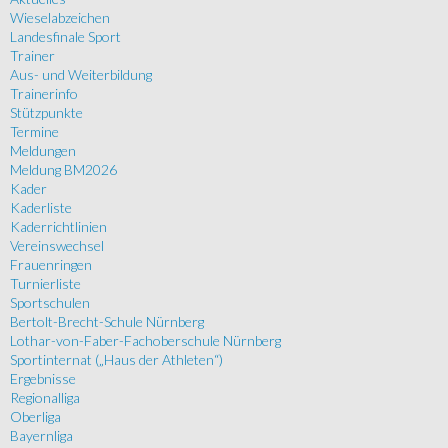
Wieselabzeichen
Landesfinale Sport
Trainer
Aus- und Weiterbildung
Trainerinfo
Stützpunkte
Termine
Meldungen
Meldung BM2026
Kader
Kaderliste
Kaderrichtlinien
Vereinswechsel
Frauenringen
Turnierliste
Sportschulen
Bertolt-Brecht-Schule Nürnberg
Lothar-von-Faber-Fachoberschule Nürnberg
Sportinternat („Haus der Athleten“)
Ergebnisse
Regionalliga
Oberliga
Bayernliga