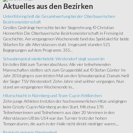
Aktuelles
aus den Bezirken
Unterföhring holt die Gesamtwertung bei der Oberbayerischen
Bezirksmeisterschaft
Großes Gedränge herrschte bei der Siegerehrung. © Christian
Hennerfein Die Oberbayerische Bezirksmeisterschaft in Freising ist
Geschichte. Am vergangenen Wochenende fand das Spektakel für beide
Stilarten für alle Altersklassen statt. Insgesamt standen 521
Begegnungen auf dem Programm. 355...
Schwabenpokal wiederbelebt: Westendorf siegt souverän
Ein tolles Bild zum Turnierabschluss: Alle vier teilnehmenden
Mannschaften stellten sich zum Gruppenbild auf. © Stefan Günter Im
Jahr 2016 ging es zum letzten Mal um den Schwabenpokal. Damals hieß
der Sieger TSV Westendorf. Zehn Jahre sind seither vergangen. Nun
stand am vergangenen Wochenende in...
Hitzeschlacht in Nürnberg und Team-Cup in Feldkirchen
Zehn junge Athleten trotzten der hochsommerlichen Hitze und gingen
beim Grizzly-Cup in Nürnberg an den Start. Mit etwa 170
Teilnehmerinnen und Teilnehmern aus über 20 Vereinen in den
Altersklassen U8 bis U14 war das Turnier trotz der hohen
Temperaturen, die auch in der Halle nicht direkt niedriger waren,...
Bezirkstraining in Westendorf