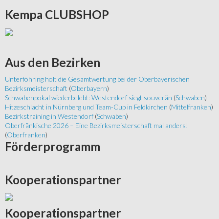
Kempa
CLUBSHOP
Aus
den Bezirken
Unterföhring holt die Gesamtwertung bei der Oberbayerischen
Bezirksmeisterschaft
(
Oberbayern
)
Schwabenpokal wiederbelebt: Westendorf siegt souverän
(
Schwaben
)
Hitzeschlacht in Nürnberg und Team-Cup in Feldkirchen
(
Mittelfranken
)
Bezirkstraining in Westendorf
(
Schwaben
)
Oberfränkische 2026 – Eine Bezirksmeisterschaft mal anders!
(
Oberfranken
)
Förderprogramm
Kooperationspartner
Kooperationspartner