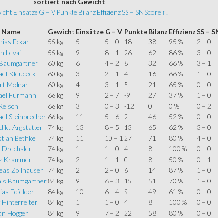
sortiert
nach Gewicht
icht
Einsätze
G – V
Punkte
Bilanz
Effizienz
SS – SN
Score
↑↓
Name
Gewicht
Einsätze
G – V
Punkte
Bilanz
Effizienz
SS – S
hias Eckart
55 kg
5
5 – 0
18
38
95 %
2 – 0
n Levai
55 kg
9
8 – 1
26
62
86 %
3 – 0
x Baumgartner
60 kg
6
4 – 2
8
32
66 %
3 – 1
ael Klouceck
60 kg
3
2 – 1
4
16
66 %
1 – 0
rt Molnar
60 kg
4
3 – 1
5
21
65 %
0 – 0
ael Fürmann
66 kg
9
2 – 7
-9
27
37 %
1 – 0
Reisch
66 kg
3
0 – 3
-12
0
0 %
0 – 2
el Steinbrecher
66 kg
11
5 – 6
2
46
52 %
0 – 0
ikt Argstatter
74 kg
13
8 – 5
13
65
62 %
3 – 0
stian Bethke
74 kg
11
10 – 1
27
71
80 %
4 – 0
a Drechsler
74 kg
1
1 – 0
4
8
100 %
0 – 0
z Krammer
74 kg
2
1 – 1
0
8
50 %
0 – 1
eas Zollhauser
74 kg
2
2 – 0
6
14
87 %
1 – 0
is Baumgartner
84 kg
9
6 – 3
15
51
70 %
1 – 0
ias Edfelder
84 kg
10
6 – 4
9
49
61 %
0 – 0
 Hinterreiter
84 kg
1
1 – 0
4
8
100 %
0 – 0
ian Hogger
84 kg
9
7 – 2
22
58
80 %
0 – 0