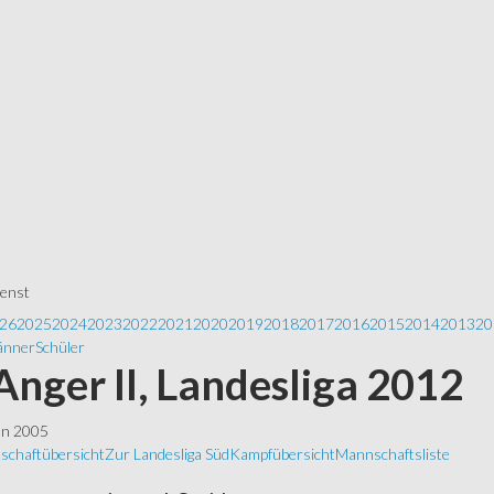
ienst
26
2025
2024
2023
2022
2021
2020
2019
2018
2017
2016
2015
2014
2013
20
nner
Schüler
Anger II, Landesliga 2012
ln 2005
schaftübersicht
Zur Landesliga Süd
Kampfübersicht
Mannschaftsliste