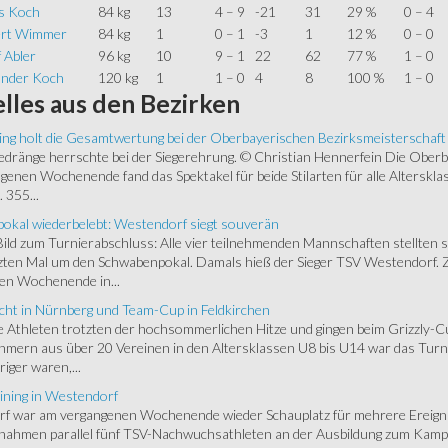
s Koch
84 kg
13
4 – 9
-21
31
29 %
0 – 4
rt Wimmer
84 kg
1
0 – 1
-3
1
12 %
0 – 0
 Abler
96 kg
10
9 – 1
22
62
77 %
1 – 0
ander Koch
120 kg
1
1 – 0
4
8
100 %
1 – 0
lles
aus den Bezirken
ing holt die Gesamtwertung bei der Oberbayerischen Bezirksmeisterschaft
ränge herrschte bei der Siegerehrung. © Christian Hennerfein Die Oberbay
enen Wochenende fand das Spektakel für beide Stilarten für alle Alterskl
 355...
okal wiederbelebt: Westendorf siegt souverän
 Bild zum Turnierabschluss: Alle vier teilnehmenden Mannschaften stellten 
zten Mal um den Schwabenpokal. Damals hieß der Sieger TSV Westendorf. 
en Wochenende in...
cht in Nürnberg und Team-Cup in Feldkirchen
 Athleten trotzten der hochsommerlichen Hitze und gingen beim Grizzly-C
hmern aus über 20 Vereinen in den Altersklassen U8 bis U14 war das Turnie
riger waren,...
ining in Westendorf
 war am vergangenen Wochenende wieder Schauplatz für mehrere Ereigniss
 nahmen parallel fünf TSV-Nachwuchsathleten an der Ausbildung zum Kampfr