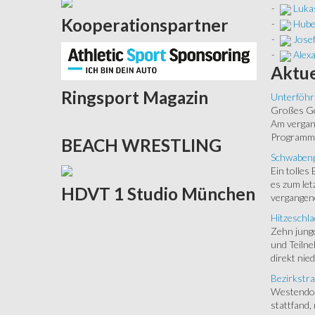
-
Luka
Kooperationspartner
-
Hube
-
Josef
-
Alex
Aktue
Ringsport
Magazin
Unterföhr
Großes Ged
Am vergang
Programm.
BEACH
WRESTLING
Schwabenp
Ein tolles
es zum let
HDVT
1 Studio München
vergangen
Hitzeschla
Zehn junge
und Teilne
direkt nied
Bezirkstra
Westendorf
stattfand,