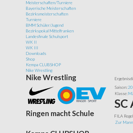
Meisterschaften/Turniere
Bayerische Meisterschaften
Bezirksmeisterschaften
Turniere
BMM Schüler/Jugend
Bezirkspokal Mittelfranken
Landesfinale Schulsport
WK II
WK III
Downloads
Shop
Kempa CLUBSHOP
Nike Wrestling
Nike
Wrestling
Ergebnisd
Saison:
20
Klasse:
Mä
SC 
Ringen
macht Schule
FILA Rege
Zur Mann