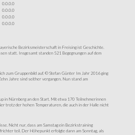
0.0.0.0
0.0.0.0
0.0.0.0
0.0.0.0
erische Bezirksmeisterschaft in Freising ist Geschichte.
assen statt. Insgesamt standen 521 Begegnungen auf dem
sich zum Gruppenbild auf. © Stefan Günter Im Jahr 2016 ging
Zehn Jahre sind seither vergangen. Nun stand am
up in Nürnberg an den Start. Mit etwa 170 Teilnehmerinnen
r trotz der hohen Temperaturen, die auch in der Halle nicht
e. Nicht nur, dass am Samstag ein Bezirkstraining
ichter teil. Der Höhepunkt erfolgte dann am Sonntag, als