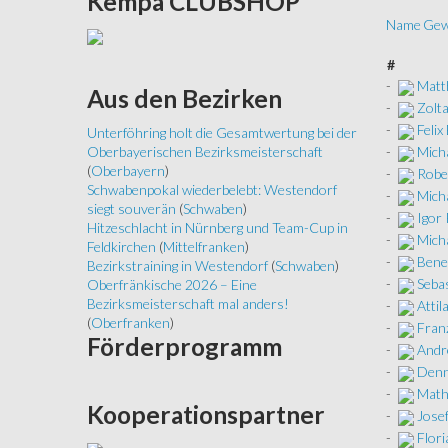
Kempa
CLUBSHOP
Name
Gew
#
-
Matt
Aus
den Bezirken
-
Zolta
-
Feli
Unterföhring holt die Gesamtwertung bei der
-
Mich
Oberbayerischen Bezirksmeisterschaft
(
Oberbayern
)
-
Robe
Schwabenpokal wiederbelebt: Westendorf
-
Mich
siegt souverän
(
Schwaben
)
-
Igor 
Hitzeschlacht in Nürnberg und Team-Cup in
-
Micha
Feldkirchen
(
Mittelfranken
)
-
Bened
Bezirkstraining in Westendorf
(
Schwaben
)
-
Seba
Oberfränkische 2026 – Eine
Bezirksmeisterschaft mal anders!
-
Attil
(
Oberfranken
)
-
Fran
Förderprogramm
-
Andr
-
Denn
-
Math
Kooperationspartner
-
Josef
-
Flor