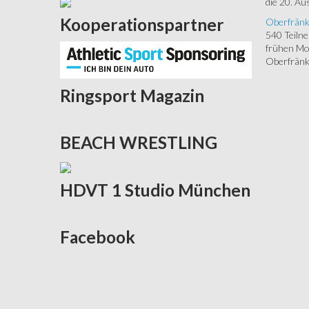
die 20. Aus
Kooperationspartner
Oberfränk
540 Teiln
frühen Mor
Oberfränki
Ringsport
Magazin
BEACH
WRESTLING
HDVT
1 Studio München
Facebook