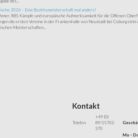
gabe des...
ische 2026 – Eine Bezirksmeisterschaft mal anders!
ehmer, 885 Kämpfe und europäische Aufmerksamkeit für die Offenen Oberfr
gen die ersten Vereine in der Frankenhalle von Neustadt bei Coburg eintra
schen Meisterschaften...
Kontakt
+49 (0)
Telefon
89/15702-
Geschäf
370
Mo - Do