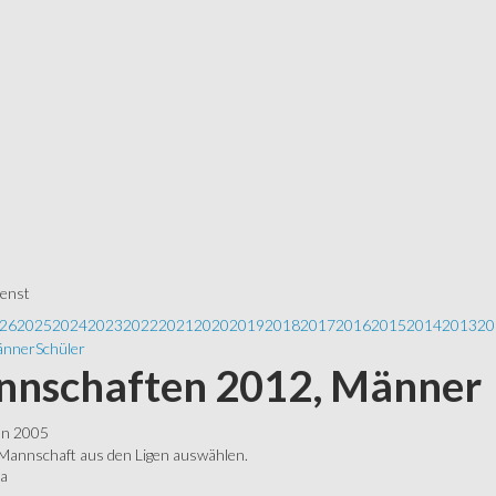
ienst
26
2025
2024
2023
2022
2021
2020
2019
2018
2017
2016
2015
2014
2013
20
nner
Schüler
nschaften 2012, Männer
ln 2005
 Mannschaft aus den Ligen auswählen.
ga