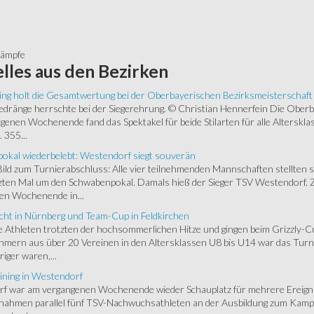
a
kämpfe
lles
aus den Bezirken
ing holt die Gesamtwertung bei der Oberbayerischen Bezirksmeisterschaft
ränge herrschte bei der Siegerehrung. © Christian Hennerfein Die Oberbay
enen Wochenende fand das Spektakel für beide Stilarten für alle Alterskl
 355...
okal wiederbelebt: Westendorf siegt souverän
 Bild zum Turnierabschluss: Alle vier teilnehmenden Mannschaften stellten 
zten Mal um den Schwabenpokal. Damals hieß der Sieger TSV Westendorf. 
en Wochenende in...
cht in Nürnberg und Team-Cup in Feldkirchen
 Athleten trotzten der hochsommerlichen Hitze und gingen beim Grizzly-C
hmern aus über 20 Vereinen in den Altersklassen U8 bis U14 war das Turnie
riger waren,...
ining in Westendorf
 war am vergangenen Wochenende wieder Schauplatz für mehrere Ereigniss
 nahmen parallel fünf TSV-Nachwuchsathleten an der Ausbildung zum Kampfr