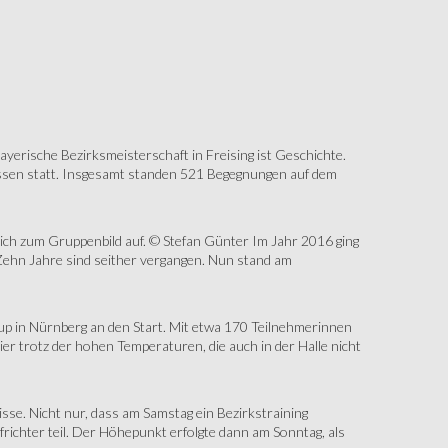
erische Bezirksmeisterschaft in Freising ist Geschichte.
assen statt. Insgesamt standen 521 Begegnungen auf dem
sich zum Gruppenbild auf. © Stefan Günter Im Jahr 2016 ging
Zehn Jahre sind seither vergangen. Nun stand am
up in Nürnberg an den Start. Mit etwa 170 Teilnehmerinnen
r trotz der hohen Temperaturen, die auch in der Halle nicht
e. Nicht nur, dass am Samstag ein Bezirkstraining
ichter teil. Der Höhepunkt erfolgte dann am Sonntag, als