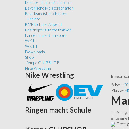
Meisterschaften/Turniere
Bayerische Meisterschaften
Bezirksmeisterschaften
Turniere
BMM Schüler/Jugend
Bezirkspokal Mittelfranken
Landesfinale Schulsport
WK II
WK III
Downloads
Shop
Kempa CLUBSHOP
Nike Wrestling
Nike
Wrestling
Ergebnisd
Saison:
20
Klasse:
Mä
Man
Ringen
macht Schule
FILA Rege
Bitte eine
Oberli