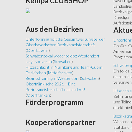
Kempa
CLUBSHOP
Bayernliga
Landesliga
Bezirkslig
Kreisliga
Aufstiegs
Aus
den Bezirken
Aktue
Unterföhring holt die Gesamtwertung bei der
Unterföhr
Oberbayerischen Bezirksmeisterschaft
Großes Ged
(
Oberbayern
)
Am vergang
Schwabenpokal wiederbelebt: Westendorf
Programm.
siegt souverän
(
Schwaben
)
Schwabenp
Hitzeschlacht in Nürnberg und Team-Cup in
Ein tolles
Feldkirchen
(
Mittelfranken
)
es zum let
Bezirkstraining in Westendorf
(
Schwaben
)
vergangen
Oberfränkische 2026 – Eine
Bezirksmeisterschaft mal anders!
Hitzeschla
(
Oberfranken
)
Zehn junge
Förderprogramm
und Teilne
direkt nied
Bezirkstra
Kooperationspartner
Westendorf
stattfand,