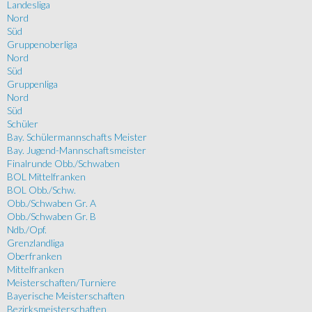
Landesliga
Nord
Süd
Gruppenoberliga
Nord
Süd
Gruppenliga
Nord
Süd
Schüler
Bay. Schülermannschafts Meister
Bay. Jugend-Mannschaftsmeister
Finalrunde Obb./Schwaben
BOL Mittelfranken
BOL Obb./Schw.
Obb./Schwaben Gr. A
Obb./Schwaben Gr. B
Ndb./Opf.
Grenzlandliga
Oberfranken
Mittelfranken
Meisterschaften/Turniere
Bayerische Meisterschaften
Bezirksmeisterschaften