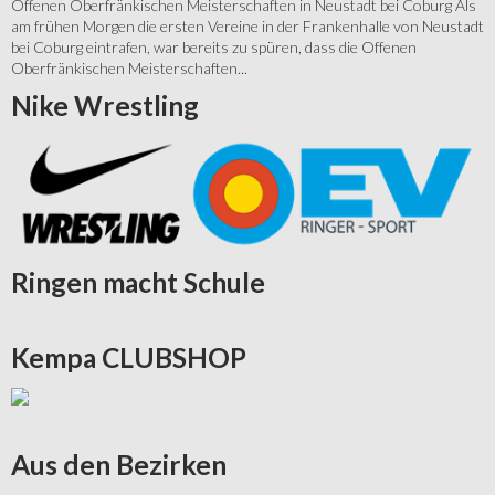
Offenen Oberfränkischen Meisterschaften in Neustadt bei Coburg Als
am frühen Morgen die ersten Vereine in der Frankenhalle von Neustadt
bei Coburg eintrafen, war bereits zu spüren, dass die Offenen
Oberfränkischen Meisterschaften...
Nike
Wrestling
Ringen
macht Schule
Kempa
CLUBSHOP
Aus
den Bezirken