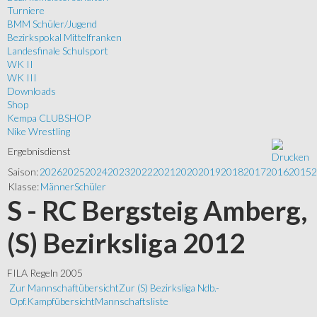
Turniere
BMM Schüler/Jugend
Bezirkspokal Mittelfranken
Landesfinale Schulsport
WK II
WK III
Downloads
Shop
Kempa CLUBSHOP
Nike Wrestling
Ergebnisdienst
Saison:
2026
2025
2024
2023
2022
2021
2020
2019
2018
2017
2016
2015
2
Klasse:
Männer
Schüler
S - RC Bergsteig Amberg,
(S) Bezirksliga 2012
FILA Regeln 2005
Zur Mannschaftübersicht
Zur (S) Bezirksliga Ndb.-
Opf.
Kampfübersicht
Mannschaftsliste