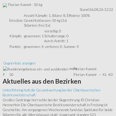
Florian Kamml - 50 kg
Stand 06.08.26 12:22
Anzahl Kämpfe: 1, Bilanz: 8, Effizienz: 100%
Einsätze:
Gewichtsklassen: 50 kg (1x)
Stilarten: frei (1x)
vorzeitig: 0
Kämpfe:
gewonnen: 1
Schultersiege: 0
durch Antritt: 1
Punkte:
gewonnen: 4, verloren: 0, Summe: 4
Gegnerliste anzeigen
mehr
Florian Kamml
F
50
Florian Kamml
—
KL
4:0
Aktuelles
aus den Bezirken
Unterföhring holt die Gesamtwertung bei der Oberbayerischen
Bezirksmeisterschaft
Großes Gedränge herrschte bei der Siegerehrung. © Christian
Hennerfein Die Oberbayerische Bezirksmeisterschaft in Freising ist
Geschichte. Am vergangenen Wochenende fand das Spektakel für beide
Stilarten für alle Altersklassen statt. Insgesamt standen 521