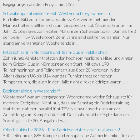
Begegnungen auf dem Programm. 355...
Schwabenpokal wiederbelebt: Westendorf siegt souverän
Ein tolles Bild zum Turnierabschluss: Alle vier teilnehmenden
Mannschaften stellten sich zum Gruppenbild auf. © Stefan Günter Im
Jahr 2016 ging es zum letzten Mal um den Schwabenpokal. Damals hieß
der Sieger TSV Westendorf. Zehn Jahre sind seither vergangen. Nun
stand am vergangenen Wochenende in...
Hitzeschlacht in Nürnberg und Team-Cup in Feldkirchen
Zehn junge Athleten trotzten der hochsommerlichen Hitze und gingen
beim Grizzly-Cup in Nürnberg an den Start. Mit etwa 170
Teilnehmerinnen und Teilnehmern aus über 20 Vereinen in den
Altersklassen U8 bis U14 war das Turnier trotz der hohen
Temperaturen, die auch in der Halle nicht direkt niedriger waren,...
Bezirkstraining in Westendorf
Westendorf war am vergangenen Wochenende wieder Schauplatz für
mehrere Ereignisse. Nicht nur, dass am Samstag ein Bezirkstraining
stattfand, nahmen parallel fünf TSV-Nachwuchsathleten an der
Ausbildung zum Kampfrichter teil. Der Höhepunkt erfolgte dann am
Sonntag, als die 20. Ausgabe des...
Oberfränkische 2026 – Eine Bezirksmeisterschaft mal anders!
540 Teilnehmer, 885 Kämpfe und europäische Aufmerksamkeit für die