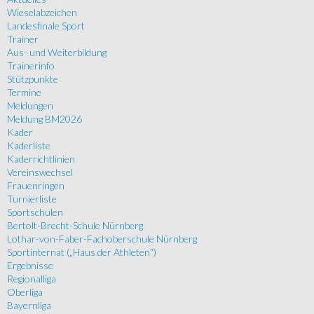
Wieselabzeichen
Landesfinale Sport
Trainer
Aus- und Weiterbildung
Trainerinfo
Stützpunkte
Termine
Meldungen
Meldung BM2026
Kader
Kaderliste
Kaderrichtlinien
Vereinswechsel
Frauenringen
Turnierliste
Sportschulen
Bertolt-Brecht-Schule Nürnberg
Lothar-von-Faber-Fachoberschule Nürnberg
Sportinternat („Haus der Athleten“)
Ergebnisse
Regionalliga
Oberliga
Bayernliga