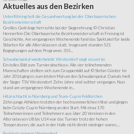
Aktuelles
aus den Bezirken
Unterföhring holt die Gesamtwertung bei der Oberbayerischen
Bezirksmeisterschaft
Großes Gedränge herrschte bei der Siegerehrung. © Christian
Hennerfein Die Oberbayerische Bezirksmeisterschaft in Freising ist
Geschichte. Am vergangenen Wochenende fand das Spektakel für beide
Stilarten für alle Altersklassen statt. Insgesamt standen 521
Begegnungen auf dem Programm. 355...
Schwabenpokal wiederbelebt: Westendorf siegt souverän
Ein tolles Bild zum Turnierabschluss: Alle vier teilnehmenden
Mannschaften stellten sich zum Gruppenbild auf. © Stefan Günter Im
Jahr 2016 ging es zum letzten Mal um den Schwabenpokal. Damals hieß
der Sieger TSV Westendorf. Zehn Jahre sind seither vergangen. Nun
stand am vergangenen Wochenende in...
Hitzeschlacht in Nürnberg und Team-Cup in Feldkirchen
Zehn junge Athleten trotzten der hochsommerlichen Hitze und gingen
beim Grizzly-Cup in Nürnberg an den Start. Mit etwa 170
Teilnehmerinnen und Teilnehmern aus über 20 Vereinen in den
Altersklassen U8 bis U14 war das Turnier trotz der hohen
Temperaturen, die auch in der Halle nicht direkt niedriger waren,...
Bezirkstraining in Westendorf