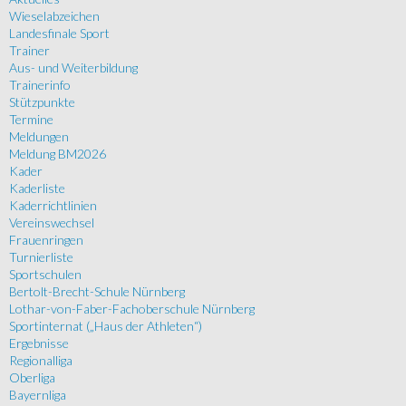
Wieselabzeichen
Landesfinale Sport
Trainer
Aus- und Weiterbildung
Trainerinfo
Stützpunkte
Termine
Meldungen
Meldung BM2026
Kader
Kaderliste
Kaderrichtlinien
Vereinswechsel
Frauenringen
Turnierliste
Sportschulen
Bertolt-Brecht-Schule Nürnberg
Lothar-von-Faber-Fachoberschule Nürnberg
Sportinternat („Haus der Athleten“)
Ergebnisse
Regionalliga
Oberliga
Bayernliga