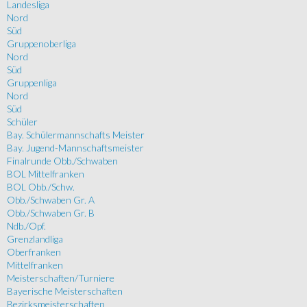
Landesliga
Nord
Süd
Gruppenoberliga
Nord
Süd
Gruppenliga
Nord
Süd
Schüler
Bay. Schülermannschafts Meister
Bay. Jugend-Mannschaftsmeister
Finalrunde Obb./Schwaben
BOL Mittelfranken
BOL Obb./Schw.
Obb./Schwaben Gr. A
Obb./Schwaben Gr. B
Ndb./Opf.
Grenzlandliga
Oberfranken
Mittelfranken
Meisterschaften/Turniere
Bayerische Meisterschaften
Bezirksmeisterschaften