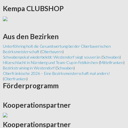
Kempa
CLUBSHOP
Aus
den Bezirken
Unterföhring holt die Gesamtwertung bei der Oberbayerischen
Bezirksmeisterschaft
(
Oberbayern
)
Schwabenpokal wiederbelebt: Westendorf siegt souverän
(
Schwaben
)
Hitzeschlacht in Nürnberg und Team-Cup in Feldkirchen
(
Mittelfranken
)
Bezirkstraining in Westendorf
(
Schwaben
)
Oberfränkische 2026 – Eine Bezirksmeisterschaft mal anders!
(
Oberfranken
)
Förderprogramm
Kooperationspartner
Kooperationspartner