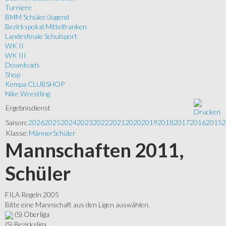
Turniere
BMM Schüler/Jugend
Bezirkspokal Mittelfranken
Landesfinale Schulsport
WK II
WK III
Downloads
Shop
Kempa CLUBSHOP
Nike Wrestling
Ergebnisdienst
Saison:
2026
2025
2024
2023
2022
2021
2020
2019
2018
2017
2016
2015
2
Klasse:
Männer
Schüler
Mannschaften 2011,
Schüler
FILA Regeln 2005
Bitte eine Mannschaft aus den Ligen auswählen.
(S) Oberliga
(S) Bezirksliga