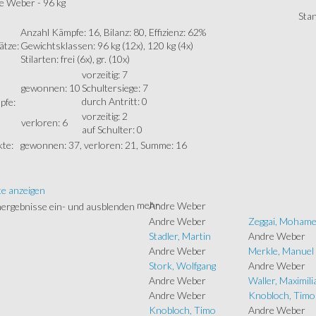
e Weber - 96 kg
Sta
Anzahl Kämpfe: 16, Bilanz: 80, Effizienz: 62%
ätze:
Gewichtsklassen: 96 kg (12x), 120 kg (4x)
Stilarten: frei (6x), gr. (10x)
vorzeitig: 7
gewonnen: 10
Schultersiege: 7
durch Antritt: 0
pfe:
vorzeitig: 2
verloren: 6
auf Schulter: 0
te:
gewonnen: 37, verloren: 21, Summe: 16
te anzeigen
mehr
Andre Weber
Andre Weber
Zeggai, Moham
Stadler, Martin
Andre Weber
Andre Weber
Merkle, Manuel
Stork, Wolfgang
Andre Weber
Andre Weber
Waller, Maximili
Andre Weber
Knobloch, Timo
Knobloch, Timo
Andre Weber