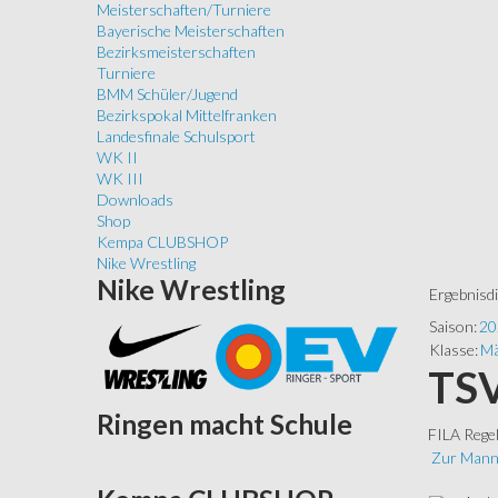
Meisterschaften/Turniere
Bayerische Meisterschaften
Bezirksmeisterschaften
Turniere
BMM Schüler/Jugend
Bezirkspokal Mittelfranken
Landesfinale Schulsport
WK II
WK III
Downloads
Shop
Kempa CLUBSHOP
Nike Wrestling
Nike
Wrestling
Ergebnisd
Saison:
20
Klasse:
Mä
TSV
Ringen
macht Schule
FILA Rege
Zur Mann