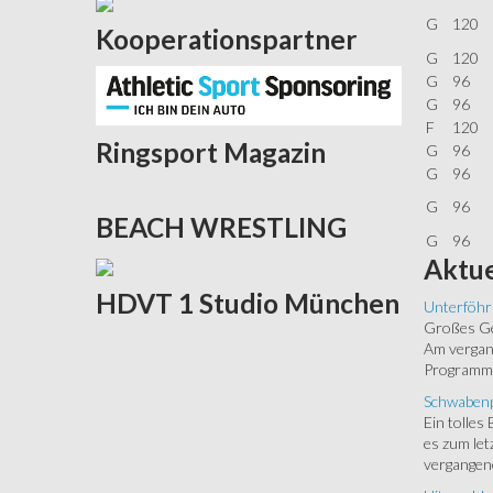
G
120
Kooperationspartner
G
120
G
96
G
96
F
120
Ringsport
Magazin
G
96
G
96
G
96
BEACH
WRESTLING
G
96
Aktue
HDVT
1 Studio München
Unterföhr
Großes Ged
Am vergang
Programm.
Schwabenp
Ein tolles
es zum let
vergangen