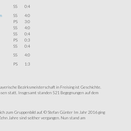
SS
0:4
on
SS
4:0
PS
3:0
SS
4:0
SS
0:4
PS
0:3
SS
0:4
SS
4:0
PS
1:3
erische Bezirksmeisterschaft in Freising ist Geschichte.
assen statt. Insgesamt standen 521 Begegnungen auf dem
sich zum Gruppenbild auf. © Stefan Günter Im Jahr 2016 ging
Zehn Jahre sind seither vergangen. Nun stand am