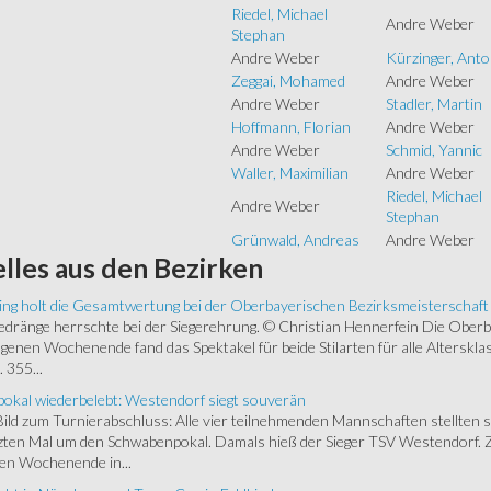
Riedel, Michael
Andre Weber
Stephan
Andre Weber
Kürzinger, Ant
Zeggai, Mohamed
Andre Weber
Andre Weber
Stadler, Martin
Hoffmann, Florian
Andre Weber
Andre Weber
Schmid, Yannic
Waller, Maximilian
Andre Weber
Riedel, Michael
Andre Weber
Stephan
Grünwald, Andreas
Andre Weber
lles
aus den Bezirken
ing holt die Gesamtwertung bei der Oberbayerischen Bezirksmeisterschaft
ränge herrschte bei der Siegerehrung. © Christian Hennerfein Die Oberbay
enen Wochenende fand das Spektakel für beide Stilarten für alle Alterskl
 355...
okal wiederbelebt: Westendorf siegt souverän
 Bild zum Turnierabschluss: Alle vier teilnehmenden Mannschaften stellten 
zten Mal um den Schwabenpokal. Damals hieß der Sieger TSV Westendorf. 
en Wochenende in...