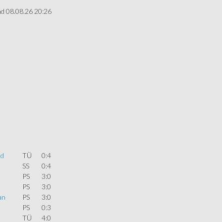
nd 08.08.26 20:26
ed
TÜ
0:4
SS
0:4
PS
3:0
PS
3:0
an
PS
3:0
PS
0:3
TÜ
4:0