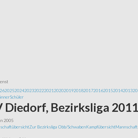
ienst
26
2025
2024
2023
2022
2021
2020
2019
2018
2017
2016
2015
2014
2013
20
nner
Schüler
 Diedorf, Bezirksliga 201
ln 2005
schaftübersicht
Zur Bezirksliga Obb/Schwaben
Kampfübersicht
Mannschafts