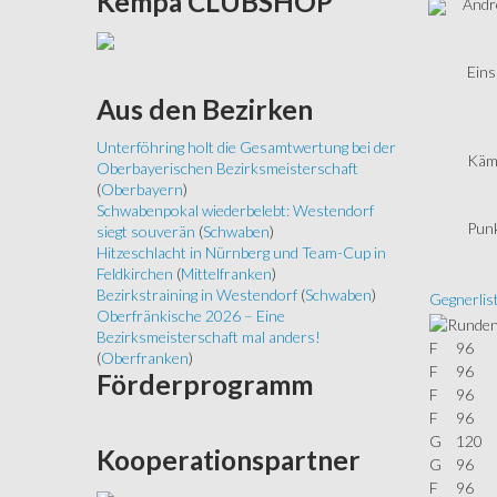
Kempa
CLUBSHOP
Andr
Eins
Aus
den Bezirken
Unterföhring holt die Gesamtwertung bei der
Käm
Oberbayerischen Bezirksmeisterschaft
(
Oberbayern
)
Schwabenpokal wiederbelebt: Westendorf
Punk
siegt souverän
(
Schwaben
)
Hitzeschlacht in Nürnberg und Team-Cup in
Feldkirchen
(
Mittelfranken
)
Bezirkstraining in Westendorf
(
Schwaben
)
Gegnerlis
Oberfränkische 2026 – Eine
Bezirksmeisterschaft mal anders!
F
96
(
Oberfranken
)
F
96
Förderprogramm
F
96
F
96
G
120
Kooperationspartner
G
96
F
96