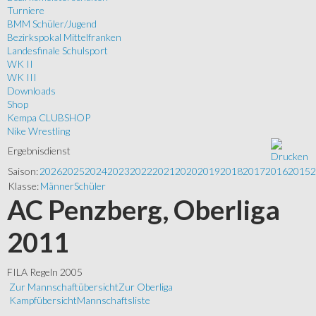
Turniere
BMM Schüler/Jugend
Bezirkspokal Mittelfranken
Landesfinale Schulsport
WK II
WK III
Downloads
Shop
Kempa CLUBSHOP
Nike Wrestling
Ergebnisdienst
Saison:
2026
2025
2024
2023
2022
2021
2020
2019
2018
2017
2016
2015
2
Klasse:
Männer
Schüler
AC Penzberg, Oberliga
2011
FILA Regeln 2005
Zur Mannschaftübersicht
Zur Oberliga
Kampfübersicht
Mannschaftsliste