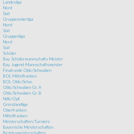
Landesliga
Nord
Süd
Gruppenoberliga
Nord
Süd
Gruppenliga
Nord
Süd
Schüler
Bay. Schülermannschafts Meister
Bay. Jugend-Mannschaftsmeister
Finalrunde Obb./Schwaben
BOL Mittelfranken
BOL Obb./Schw.
Obb./Schwaben Gr. A
Obb./Schwaben Gr. B
Ndb./Opf.
Grenzlandliga
Oberfranken
Mittelfranken
Meisterschaften/Turniere
Bayerische Meisterschaften
Bezirksmeisterschaften