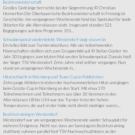
Bezirksmeisterschaft
Großes Gedränge herrschte bei der Siegerehrung. © Christian
Hennerfein Die Oberbayerische Bezirksmeisterschaft in Freising ist
Geschichte. Am vergangenen Wochenende fand das Spektakel für beide
Stilarten für alle Altersklassen statt. Insgesamt standen 521
Begegnungen auf dem Programm. 355...
Schwabenpokal wiederbelebt: Westendorf siegt souverän
Ein tolles Bild zum Turnierabschluss: Alle vier teilnehmenden
Mannschaften stellten sich zum Gruppenbild auf. © Stefan Günter Im
Jahr 2016 ging es zum letzten Mal um den Schwabenpokal. Damals hieß
der Sieger TSV Westendorf. Zehn Jahre sind seither vergangen. Nun
stand am vergangenen Wochenende in...
Hitzeschlacht in Nürnberg und Team-Cup in Feldkirchen
Zehn junge Athleten trotzten der hochsommerlichen Hitze und gingen
beim Grizzly-Cup in Nürnberg an den Start. Mit etwa 170
Teilnehmerinnen und Teilnehmern aus über 20 Vereinen in den
Altersklassen U8 bis U14 war das Turnier trotz der hohen
Temperaturen, die auch in der Halle nicht direkt niedriger waren,...
Bezirkstraining in Westendorf
Westendorf war am vergangenen Wochenende wieder Schauplatz für
mehrere Ereignisse. Nicht nur, dass am Samstag ein Bezirkstraining
stattfand, nahmen parallel fünf TSV-Nachwuchsathleten an der