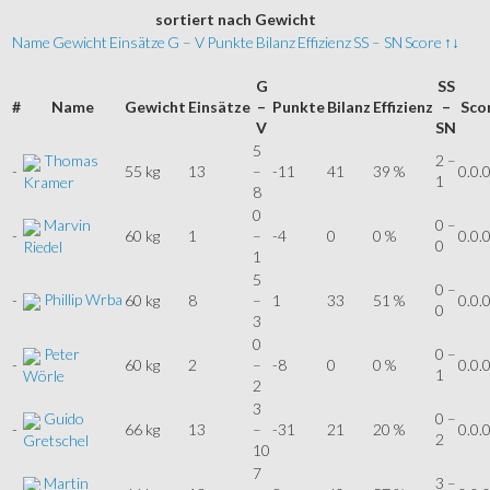
sortiert
nach Gewicht
Name
Gewicht
Einsätze
G – V
Punkte
Bilanz
Effizienz
SS – SN
Score
↑↓
G
SS
#
Name
Gewicht
Einsätze
–
Punkte
Bilanz
Effizienz
–
Sco
V
SN
5
Thomas
2 –
-
55 kg
13
–
-11
41
39 %
0.0.
1
Kramer
8
0
Marvin
0 –
-
60 kg
1
–
-4
0
0 %
0.0.
0
Riedel
1
5
0 –
Phillip Wrba
-
60 kg
8
–
1
33
51 %
0.0.
0
3
0
Peter
0 –
-
60 kg
2
–
-8
0
0 %
0.0.
1
Wörle
2
3
Guido
0 –
-
66 kg
13
–
-31
21
20 %
0.0.
2
Gretschel
10
7
Martin
3 –