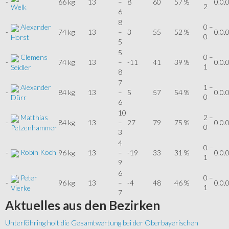
-
66 kg
13
–
8
60
57 %
0.0.
2
Welk
6
8
Alexander
0 –
-
74 kg
13
–
3
55
52 %
0.0.
0
Horst
5
5
Clemens
0 –
-
74 kg
13
–
-11
41
39 %
0.0.
1
Seidler
8
7
Alexander
1 –
-
84 kg
13
–
5
57
54 %
0.0.
0
Dürr
6
10
Matthias
2 –
-
84 kg
13
–
27
79
75 %
0.0.
0
Petzenhammer
3
4
0 –
Robin Koch
-
96 kg
13
–
-19
33
31 %
0.0.
1
9
6
Peter
0 –
-
96 kg
13
–
-4
48
46 %
0.0.
1
Vierke
7
Aktuelles
aus den Bezirken
Unterföhring holt die Gesamtwertung bei der Oberbayerischen