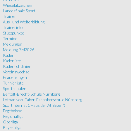
Wieselabzeichen
Landesfinale Sport
Trainer
Aus- und Weiterbildung
Trainerinfo
Stützpunkte
Termine
Meldungen
Meldung BM2026
Kader
Kaderliste
Kaderrichtlinien
Vereinswechsel
Frauenringen
Turnierliste
Sportschulen
Bertolt-Brecht-Schule Nürnberg
Lothar-von-Faber-Fachoberschule Nürnberg
Sportinternat („Haus der Athleten“)
Ergebnisse
Regionalliga
Oberliga
Bayernliga