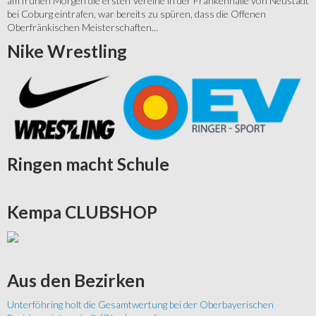
am frühen Morgen die ersten Vereine in der Frankenhalle von Neustadt
bei Coburg eintrafen, war bereits zu spüren, dass die Offenen
Oberfränkischen Meisterschaften...
Nike
Wrestling
Ringen
macht Schule
Kempa
CLUBSHOP
Aus
den Bezirken
Unterföhring holt die Gesamtwertung bei der Oberbayerischen