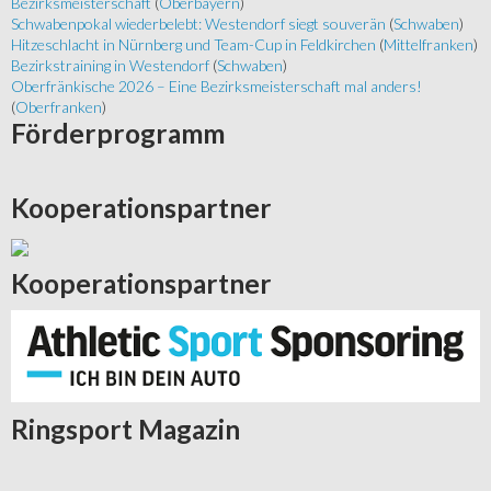
Bezirksmeisterschaft
(
Oberbayern
)
Schwabenpokal wiederbelebt: Westendorf siegt souverän
(
Schwaben
)
Hitzeschlacht in Nürnberg und Team-Cup in Feldkirchen
(
Mittelfranken
)
Bezirkstraining in Westendorf
(
Schwaben
)
Oberfränkische 2026 – Eine Bezirksmeisterschaft mal anders!
(
Oberfranken
)
Förderprogramm
Kooperationspartner
Kooperationspartner
Ringsport
Magazin