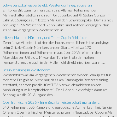
Schwabenpokal wiederbelebt: Westendorf siegt souverän
Ein tolles Bild zum Turnierabschluss: Alle vier teilnehmenden
Mannschaften stellten sich zum Gruppenbild auf. © Stefan Günter Im
Jahr 2016 ging es zum letzten Mal um den Schwabenpokal. Damals hieß
der Sieger TSV Westendorf. Zehn Jahre sind seither vergangen. Nun
stand am vergangenen Wochenende in...
Hitzeschlacht in Nürnberg und Team-Cup in Feldkirchen
Zehn junge Athleten trotzten der hochsommerlichen Hitze und gingen
beim Grizzly-Cup in Nürnberg an den Start. Mit etwa 170
Teilnehmerinnen und Teilnehmern aus über 20 Vereinen in den
Altersklassen U8 bis U14 war das Turnier trotz der hohen
Temperaturen, die auch in der Halle nicht direkt niedriger waren,...
Bezirkstraining in Westendorf
Westendorf war am vergangenen Wochenende wieder Schauplatz für
mehrere Ereignisse. Nicht nur, dass am Samstag ein Bezirkstraining
stattfand, nahmen parallel fünf TSV-Nachwuchsathleten an der
Ausbildung zum Kampfrichter teil. Der Höhepunkt erfolgte dann am
Sonntag, als die 20. Ausgabe des...
Oberfränkische 2026 – Eine Bezirksmeisterschaft mal anders!
540 Teilnehmer, 885 Kämpfe und europäische Aufmerksamkeit für die
Offenen Oberfränkischen Meisterschaften in Neustadt bei Coburg Als