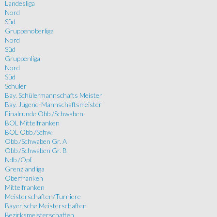
Landesliga
Nord
Süd
Gruppenoberliga
Nord
Süd
Gruppenliga
Nord
Süd
Schüler
Bay. Schülermannschafts Meister
Bay. Jugend-Mannschaftsmeister
Finalrunde Obb./Schwaben
BOL Mittelfranken
BOL Obb./Schw.
Obb./Schwaben Gr. A
Obb./Schwaben Gr. B
Ndb./Opf.
Grenzlandliga
Oberfranken
Mittelfranken
Meisterschaften/Turniere
Bayerische Meisterschaften
Bezirksmeisterschaften