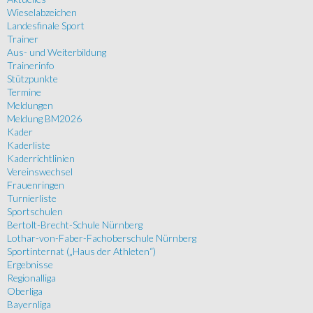
Wieselabzeichen
Landesfinale Sport
Trainer
Aus- und Weiterbildung
Trainerinfo
Stützpunkte
Termine
Meldungen
Meldung BM2026
Kader
Kaderliste
Kaderrichtlinien
Vereinswechsel
Frauenringen
Turnierliste
Sportschulen
Bertolt-Brecht-Schule Nürnberg
Lothar-von-Faber-Fachoberschule Nürnberg
Sportinternat („Haus der Athleten“)
Ergebnisse
Regionalliga
Oberliga
Bayernliga