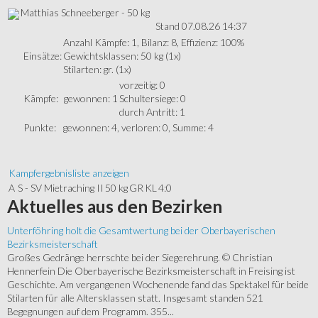
Matthias Schneeberger - 50 kg
Stand 07.08.26 14:37
Anzahl Kämpfe: 1, Bilanz: 8, Effizienz: 100%
Einsätze:
Gewichtsklassen: 50 kg (1x)
Stilarten: gr. (1x)
vorzeitig: 0
Kämpfe:
gewonnen: 1
Schultersiege: 0
durch Antritt: 1
Punkte:
gewonnen: 4, verloren: 0, Summe: 4
Kampfergebnisliste anzeigen
A
S - SV Mietraching II
50 kg
GR
KL
4:0
Aktuelles
aus den Bezirken
Unterföhring holt die Gesamtwertung bei der Oberbayerischen
Bezirksmeisterschaft
Großes Gedränge herrschte bei der Siegerehrung. © Christian
Hennerfein Die Oberbayerische Bezirksmeisterschaft in Freising ist
Geschichte. Am vergangenen Wochenende fand das Spektakel für beide
Stilarten für alle Altersklassen statt. Insgesamt standen 521
Begegnungen auf dem Programm. 355...