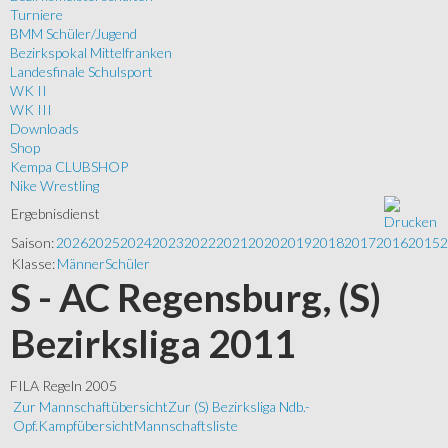
Turniere
BMM Schüler/Jugend
Bezirkspokal Mittelfranken
Landesfinale Schulsport
WK II
WK III
Downloads
Shop
Kempa CLUBSHOP
Nike Wrestling
Ergebnisdienst
Saison:
2026
2025
2024
2023
2022
2021
2020
2019
2018
2017
2016
2015
2
Klasse:
Männer
Schüler
S - AC Regensburg, (S)
Bezirksliga 2011
FILA Regeln 2005
Zur Mannschaftübersicht
Zur (S) Bezirksliga Ndb.-
Opf.
Kampfübersicht
Mannschaftsliste