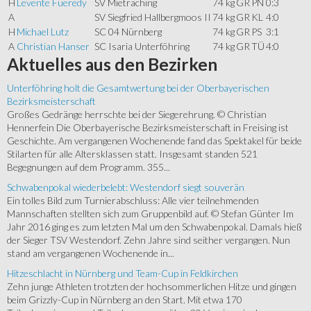
H
Levente Füeredy
SV Mietraching
74 kg
GR
PN
0:3
A
SV Siegfried Hallbergmoos II
74 kg
GR
KL
4:0
H
Michael Lutz
SC 04 Nürnberg
74 kg
GR
PS
3:1
A
Christian Hanser
SC Isaria Unterföhring
74 kg
GR
TÜ
4:0
Aktuelles
aus den Bezirken
Unterföhring holt die Gesamtwertung bei der Oberbayerischen
Bezirksmeisterschaft
Großes Gedränge herrschte bei der Siegerehrung. © Christian
Hennerfein Die Oberbayerische Bezirksmeisterschaft in Freising ist
Geschichte. Am vergangenen Wochenende fand das Spektakel für beide
Stilarten für alle Altersklassen statt. Insgesamt standen 521
Begegnungen auf dem Programm. 355...
Schwabenpokal wiederbelebt: Westendorf siegt souverän
Ein tolles Bild zum Turnierabschluss: Alle vier teilnehmenden
Mannschaften stellten sich zum Gruppenbild auf. © Stefan Günter Im
Jahr 2016 ging es zum letzten Mal um den Schwabenpokal. Damals hieß
der Sieger TSV Westendorf. Zehn Jahre sind seither vergangen. Nun
stand am vergangenen Wochenende in...
Hitzeschlacht in Nürnberg und Team-Cup in Feldkirchen
Zehn junge Athleten trotzten der hochsommerlichen Hitze und gingen
beim Grizzly-Cup in Nürnberg an den Start. Mit etwa 170