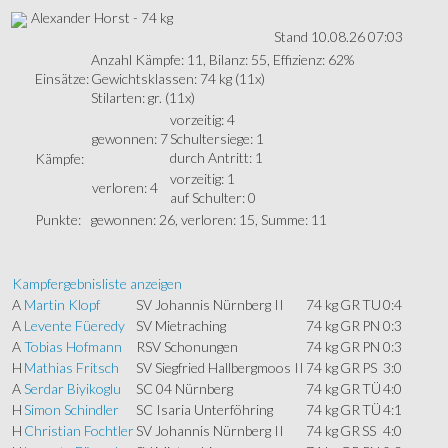
Alexander Horst - 74 kg
Stand 10.08.26 07:03
Anzahl Kämpfe: 11, Bilanz: 55, Effizienz: 62%
Einsätze:
Gewichtsklassen: 74 kg (11x)
Stilarten: gr. (11x)
vorzeitig: 4
gewonnen: 7
Schultersiege: 1
durch Antritt: 1
Kämpfe:
vorzeitig: 1
verloren: 4
auf Schulter: 0
Punkte:
gewonnen: 26, verloren: 15, Summe: 11
Kampfergebnisliste anzeigen
A
Martin Klopf
SV Johannis Nürnberg II
74 kg
GR
TU
0:4
A
Levente Füeredy
SV Mietraching
74 kg
GR
PN
0:3
A
Tobias Hofmann
RSV Schonungen
74 kg
GR
PN
0:3
H
Mathias Fritsch
SV Siegfried Hallbergmoos II
74 kg
GR
PS
3:0
A
Serdar Biyikoglu
SC 04 Nürnberg
74 kg
GR
TÜ
4:0
H
Simon Schindler
SC Isaria Unterföhring
74 kg
GR
TÜ
4:1
H
Christian Fochtler
SV Johannis Nürnberg II
74 kg
GR
SS
4:0