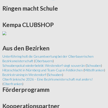
Ringen
macht Schule
Kempa
CLUBSHOP
Aus
den Bezirken
Unterföhring holt die Gesamtwertung bei der Oberbayerischen
Bezirksmeisterschaft
(
Oberbayern
)
Schwabenpokal wiederbelebt: Westendorf siegt souverän
(
Schwaben
)
Hitzeschlacht in Nürnberg und Team-Cup in Feldkirchen
(
Mittelfranken
)
Bezirkstraining in Westendorf
(
Schwaben
)
Oberfränkische 2026 – Eine Bezirksmeisterschaft mal anders!
(
Oberfranken
)
Förderprogramm
Kooperationspartner