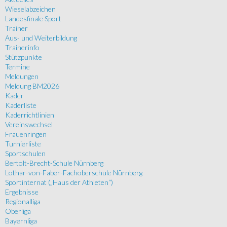
Wieselabzeichen
Landesfinale Sport
Trainer
Aus- und Weiterbildung
Trainerinfo
Stützpunkte
Termine
Meldungen
Meldung BM2026
Kader
Kaderliste
Kaderrichtlinien
Vereinswechsel
Frauenringen
Turnierliste
Sportschulen
Bertolt-Brecht-Schule Nürnberg
Lothar-von-Faber-Fachoberschule Nürnberg
Sportinternat („Haus der Athleten“)
Ergebnisse
Regionalliga
Oberliga
Bayernliga