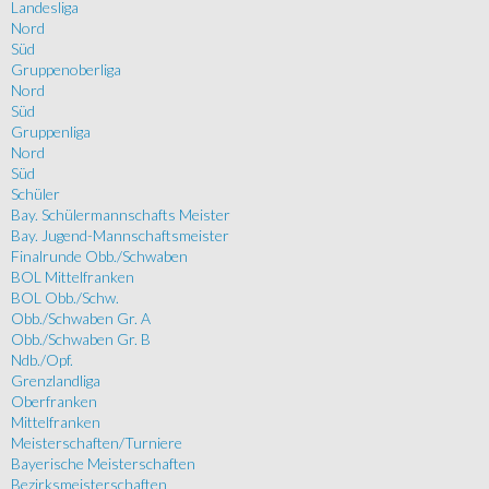
Landesliga
Nord
Süd
Gruppenoberliga
Nord
Süd
Gruppenliga
Nord
Süd
Schüler
Bay. Schülermannschafts Meister
Bay. Jugend-Mannschaftsmeister
Finalrunde Obb./Schwaben
BOL Mittelfranken
BOL Obb./Schw.
Obb./Schwaben Gr. A
Obb./Schwaben Gr. B
Ndb./Opf.
Grenzlandliga
Oberfranken
Mittelfranken
Meisterschaften/Turniere
Bayerische Meisterschaften
Bezirksmeisterschaften