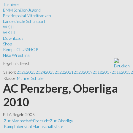
Turniere
BMM Schüler/Jugend
Bezirkspokal Mittelfranken
Landesfinale Schulsport
WK II
WK III
Downloads
Shop
Kempa CLUBSHOP
Nike Wrestling
Ergebnisdienst
Saison:
2026
2025
2024
2023
2022
2021
2020
2019
2018
2017
2016
2015
2
Klasse:
Männer
Schüler
AC Penzberg, Oberliga
2010
FILA Regeln 2005
Zur Mannschaftübersicht
Zur Oberliga
Kampfübersicht
Mannschaftsliste