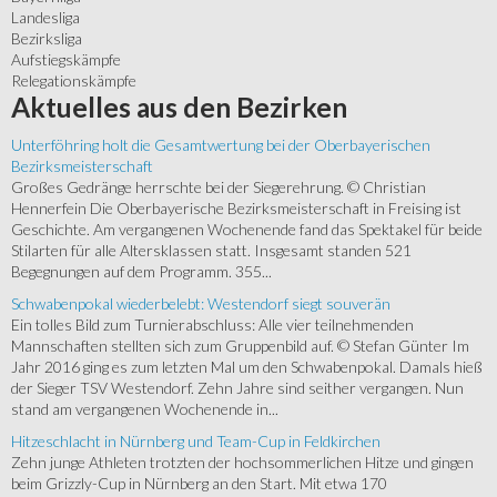
Landesliga
Bezirksliga
Aufstiegskämpfe
Relegationskämpfe
Aktuelles
aus den Bezirken
Unterföhring holt die Gesamtwertung bei der Oberbayerischen
Bezirksmeisterschaft
Großes Gedränge herrschte bei der Siegerehrung. © Christian
Hennerfein Die Oberbayerische Bezirksmeisterschaft in Freising ist
Geschichte. Am vergangenen Wochenende fand das Spektakel für beide
Stilarten für alle Altersklassen statt. Insgesamt standen 521
Begegnungen auf dem Programm. 355...
Schwabenpokal wiederbelebt: Westendorf siegt souverän
Ein tolles Bild zum Turnierabschluss: Alle vier teilnehmenden
Mannschaften stellten sich zum Gruppenbild auf. © Stefan Günter Im
Jahr 2016 ging es zum letzten Mal um den Schwabenpokal. Damals hieß
der Sieger TSV Westendorf. Zehn Jahre sind seither vergangen. Nun
stand am vergangenen Wochenende in...
Hitzeschlacht in Nürnberg und Team-Cup in Feldkirchen
Zehn junge Athleten trotzten der hochsommerlichen Hitze und gingen
beim Grizzly-Cup in Nürnberg an den Start. Mit etwa 170