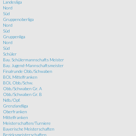
Landesliga
Nord
Süd
Gruppenoberliga
Nord
Süd
Gruppenliga
Nord
Süd
Schüler
Bay. Schülermannschafts Meister
Bay. Jugend-Mannschaftsmeister
Finalrunde Obb./Schwaben
BOL Mittelfranken
BOL Obb./Schw.
Obb./Schwaben Gr. A
Obb./Schwaben Gr. B
Ndb./Opf.
Grenzlandliga
Oberfranken
Mittelfranken
Meisterschaften/Turniere
Bayerische Meisterschaften
Bezirksmeisterschaften