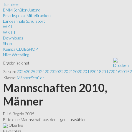
Turniere
BMM Schüler/Jugend
Bezirkspokal Mittelfranken
Landesfinale Schulsport
WK II
WK III
Downloads
Shop
Kempa CLUBSHOP
Nike Wrestling
Ergebnisdienst
Saison:
2026
2025
2024
2023
2022
2021
2020
2019
2018
2017
2016
2015
2
Klasse:
Männer
Schüler
Mannschaften 2010,
Männer
FILA Regeln 2005
Bitte eine Mannschaft aus den Ligen auswählen.
Oberliga
Bayernliga