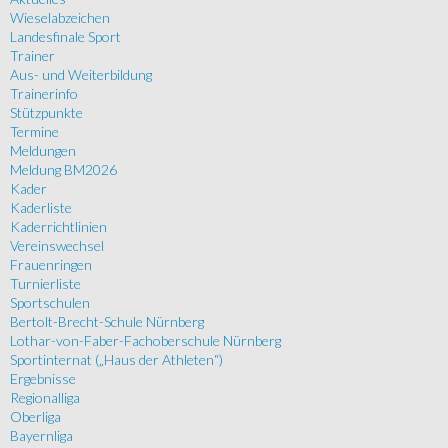
Wieselabzeichen
Landesfinale Sport
Trainer
Aus- und Weiterbildung
Trainerinfo
Stützpunkte
Termine
Meldungen
Meldung BM2026
Kader
Kaderliste
Kaderrichtlinien
Vereinswechsel
Frauenringen
Turnierliste
Sportschulen
Bertolt-Brecht-Schule Nürnberg
Lothar-von-Faber-Fachoberschule Nürnberg
Sportinternat („Haus der Athleten“)
Ergebnisse
Regionalliga
Oberliga
Bayernliga