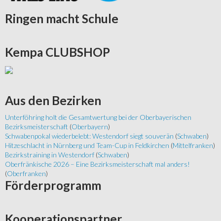
Ringen
macht Schule
Kempa
CLUBSHOP
Aus
den Bezirken
Unterföhring holt die Gesamtwertung bei der Oberbayerischen
Bezirksmeisterschaft
(
Oberbayern
)
Schwabenpokal wiederbelebt: Westendorf siegt souverän
(
Schwaben
)
Hitzeschlacht in Nürnberg und Team-Cup in Feldkirchen
(
Mittelfranken
)
Bezirkstraining in Westendorf
(
Schwaben
)
Oberfränkische 2026 – Eine Bezirksmeisterschaft mal anders!
(
Oberfranken
)
Förderprogramm
Kooperationspartner