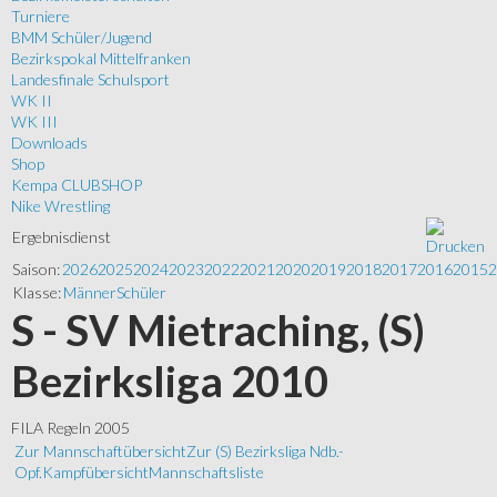
Turniere
BMM Schüler/Jugend
Bezirkspokal Mittelfranken
Landesfinale Schulsport
WK II
WK III
Downloads
Shop
Kempa CLUBSHOP
Nike Wrestling
Ergebnisdienst
Saison:
2026
2025
2024
2023
2022
2021
2020
2019
2018
2017
2016
2015
2
Klasse:
Männer
Schüler
S - SV Mietraching, (S)
Bezirksliga 2010
FILA Regeln 2005
Zur Mannschaftübersicht
Zur (S) Bezirksliga Ndb.-
Opf.
Kampfübersicht
Mannschaftsliste