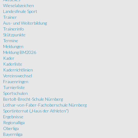
Wieselabzeichen
Landesfinale Sport
Trainer
Aus- und Weiterbildung
Trainerinfo
Stützpunkte
Termine
Meldungen
Meldung BM2026
Kader
Kaderliste
Kaderrichtlinien
Vereinswechsel
Frauenringen
Turnierliste
Sportschulen
Bertolt-Brecht-Schule Nürnberg
Lothar-von-Faber-Fachoberschule Nürnberg
Sportinternat („Haus der Athleten“)
Ergebnisse
Regionalliga
Oberliga
Bayernliga