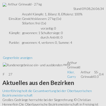
Arthur Grinwald - 27 kg
Stand 09.08.26 06:34
Anzahl Kämpfe: 1, Bilanz: 8, Effizienz: 100%
Einsätze:
Gewichtsklassen: 27 kg (1x)
Stilarten: frei (1x)
vorzeitig: 0
Kämpfe:
gewonnen: 1
Schultersiege: 0
durch Antritt: 0
Punkte:
gewonnen: 4, verloren: 0, Summe: 4
Gegnerliste anzeigen
Arthur
mehr
Grinwald
Klier,
Arthur
SS-
F
27
0:4
Garry
Grinwald
0:3
Aktuelles
aus den Bezirken
Unterföhring holt die Gesamtwertung bei der Oberbayerischen
Bezirksmeisterschaft
Großes Gedränge herrschte bei der Siegerehrung. © Christian
Hennerfein Die Oberbayerische Bezirksmeisterschaft in Freising ist