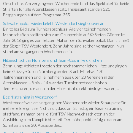
Geschichte. Am vergangenen Wochenende fand das Spektakel für beide
Stilarten für alle Altersklassen statt. Insgesamt standen 521
Begegnungen auf dem Programm. 355...
Schwabenpokal wiederbelebt: Westendorf siegt souverän
Ein tolles Bild zum Turnierabschluss: Alle vier teilnehmenden
Mannschaften stellten sich zum Gruppenbild auf. © Stefan Günter Im
Jahr 2016 ging es zum letzten Mal um den Schwabenpokal. Damals hieß
der Sieger TSV Westendorf. Zehn Jahre sind seither vergangen. Nun
stand am vergangenen Wochenende in...
Hitzeschlacht in Nürnberg und Team-Cup in Feldkirchen
Zehn junge Athleten trotzten der hochsommerlichen Hitze und gingen
beim Grizzly-Cup in Nürnberg an den Start. Mit etwa 170
Teilnehmerinnen und Teilnehmern aus über 20 Vereinen in den
Altersklassen U8 bis U14 war das Turnier trotz der hohen
Temperaturen, die auch in der Halle nicht direkt niedriger waren,...
Bezirkstraining in Westendorf
Westendorf war am vergangenen Wochenende wieder Schauplatz für
mehrere Ereignisse. Nicht nur, dass am Samstag ein Bezirkstraining
stattfand, nahmen parallel fünf TSV-Nachwuchsathleten an der
Ausbildung zum Kampfrichter teil. Der Höhepunkt erfolgte dann am
Sonntag, als die 20. Ausgabe des...