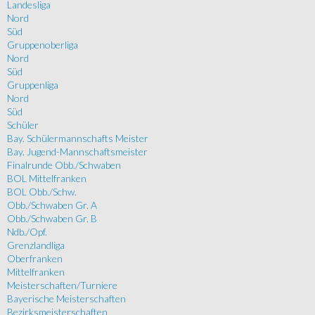
Landesliga
Nord
Süd
Gruppenoberliga
Nord
Süd
Gruppenliga
Nord
Süd
Schüler
Bay. Schülermannschafts Meister
Bay. Jugend-Mannschaftsmeister
Finalrunde Obb./Schwaben
BOL Mittelfranken
BOL Obb./Schw.
Obb./Schwaben Gr. A
Obb./Schwaben Gr. B
Ndb./Opf.
Grenzlandliga
Oberfranken
Mittelfranken
Meisterschaften/Turniere
Bayerische Meisterschaften
Bezirksmeisterschaften