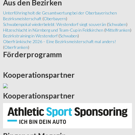
Aus
den Bezirken
Unterföhring holt die Gesamtwertung bei der Oberbayerischen
Bezirksmeisterschaft
(
Oberbayern
)
Schwabenpokal wiederbelebt: Westendorf siegt souverän
(
Schwaben
)
Hitzeschlacht in Nürnberg und Team-Cup in Feldkirchen
(
Mittelfranken
)
Bezirkstraining in Westendorf
(
Schwaben
)
Oberfränkische 2026 – Eine Bezirksmeisterschaft mal anders!
(
Oberfranken
)
Förderprogramm
Kooperationspartner
Kooperationspartner