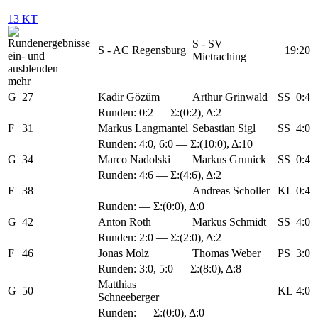
13 KT
S - SV
S - AC Regensburg
19:20
Mietraching
mehr
G
27
Kadir Gözüm
Arthur Grinwald
SS
0:4
Runden:
0:2
— Σ:(0:2), Δ:2
F
31
Markus Langmantel
Sebastian Sigl
SS
4:0
Runden:
4:0
,
6:0
— Σ:(10:0), Δ:10
G
34
Marco Nadolski
Markus Grunick
SS
0:4
Runden:
4:6
— Σ:(4:6), Δ:2
F
38
—
Andreas Scholler
KL
0:4
Runden: — Σ:(0:0), Δ:0
G
42
Anton Roth
Markus Schmidt
SS
4:0
Runden:
2:0
— Σ:(2:0), Δ:2
F
46
Jonas Molz
Thomas Weber
PS
3:0
Runden:
3:0
,
5:0
— Σ:(8:0), Δ:8
Matthias
G
50
—
KL
4:0
Schneeberger
Runden: — Σ:(0:0), Δ:0