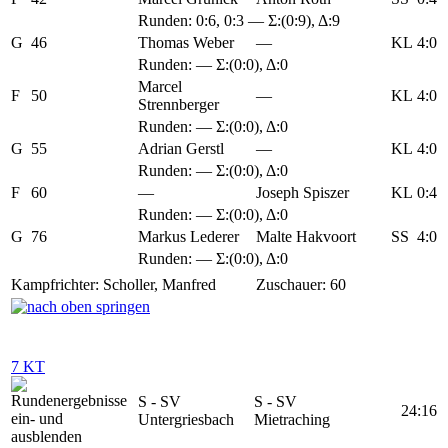
Runden:
0:6
,
0:3
— Σ:(0:9), Δ:9
G
46
Thomas Weber
—
KL
4:0
Runden: — Σ:(0:0), Δ:0
Marcel
F
50
—
KL
4:0
Strennberger
Runden: — Σ:(0:0), Δ:0
G
55
Adrian Gerstl
—
KL
4:0
Runden: — Σ:(0:0), Δ:0
F
60
—
Joseph Spiszer
KL
0:4
Runden: — Σ:(0:0), Δ:0
G
76
Markus Lederer
Malte Hakvoort
SS
4:0
Runden: — Σ:(0:0), Δ:0
Kampfrichter: Scholler, Manfred
Zuschauer: 60
7 KT
S - SV
S - SV
24:16
Untergriesbach
Mietraching