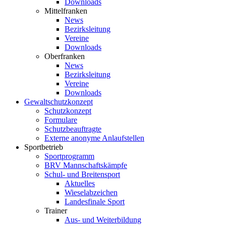
Downloads
Mittelfranken
News
Bezirksleitung
Vereine
Downloads
Oberfranken
News
Bezirksleitung
Vereine
Downloads
Gewaltschutzkonzept
Schutzkonzept
Formulare
Schutzbeauftragte
Externe anonyme Anlaufstellen
Sportbetrieb
Sportprogramm
BRV Mannschaftskämpfe
Schul- und Breitensport
Aktuelles
Wieselabzeichen
Landesfinale Sport
Trainer
Aus- und Weiterbildung