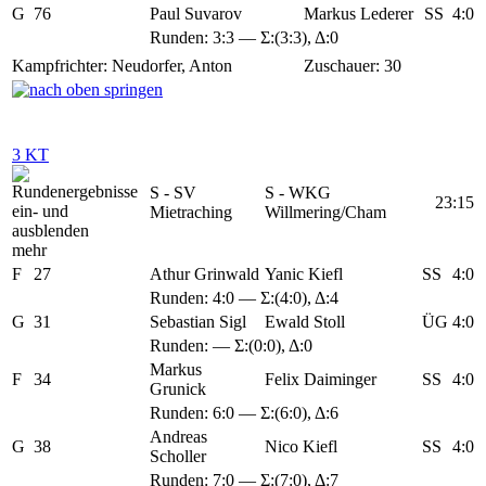
G
76
Paul Suvarov
Markus Lederer
SS
4:0
Runden: 3:3 — Σ:(3:3), Δ:0
Kampfrichter: Neudorfer, Anton
Zuschauer: 30
3 KT
S - SV
S - WKG
23:15
Mietraching
Willmering/Cham
mehr
F
27
Athur Grinwald
Yanic Kiefl
SS
4:0
Runden:
4:0
— Σ:(4:0), Δ:4
G
31
Sebastian Sigl
Ewald Stoll
ÜG
4:0
Runden: — Σ:(0:0), Δ:0
Markus
F
34
Felix Daiminger
SS
4:0
Grunick
Runden:
6:0
— Σ:(6:0), Δ:6
Andreas
G
38
Nico Kiefl
SS
4:0
Scholler
Runden:
7:0
— Σ:(7:0), Δ:7