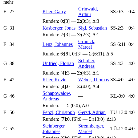
mehr
Grinwald,
F
27
Klier, Garry
SS-0:3
0:4
Arthur
Runden:
0:[3]
— Σ:(0:3), Δ:3
G
31
Kasberger, Jonas
Sigl, Sebastian
SS-2:3
0:4
Runden:
2:[3]
— Σ:(2:3), Δ:1
Grunick,
F
34
Lenz, Johannes
SS-6:11
0:4
Marcel
Runden:
6:[8]
,
0:[3]
— Σ:(6:11), Δ:5
Scholler,
G
38
Unfried, Florian
SS-4:3
4:0
Andreas
Runden:
[4]:3
— Σ:(4:3), Δ:1
F
42
Klier, Kevin
Weber, Thomas
SS-4:0
4:0
Runden:
[4]:0
— Σ:(4:0), Δ:4
Schapowalow,
G
46
—
KL-0:0
4:0
Andreas
Runden: — Σ:(0:0), Δ:0
F
50
Fenzl, Christoph
Gerstl, Adrian
TÜ-13:0
4:0
Runden:
[7]:0
,
[6]:0
— Σ:(13:0), Δ:13
Steinberger,
Strennberger,
G
55
TÜ-12:0
4:0
Johannes
Marcel