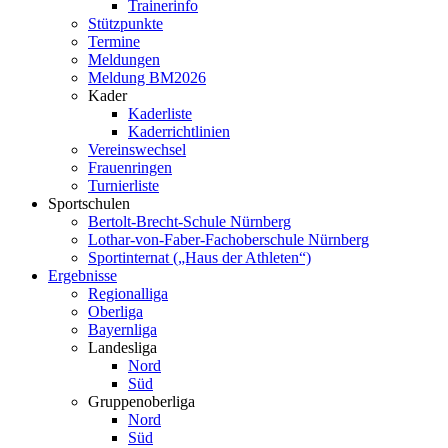
Trainerinfo
Stützpunkte
Termine
Meldungen
Meldung BM2026
Kader
Kaderliste
Kaderrichtlinien
Vereinswechsel
Frauenringen
Turnierliste
Sportschulen
Bertolt-Brecht-Schule Nürnberg
Lothar-von-Faber-Fachoberschule Nürnberg
Sportinternat („Haus der Athleten“)
Ergebnisse
Regionalliga
Oberliga
Bayernliga
Landesliga
Nord
Süd
Gruppenoberliga
Nord
Süd