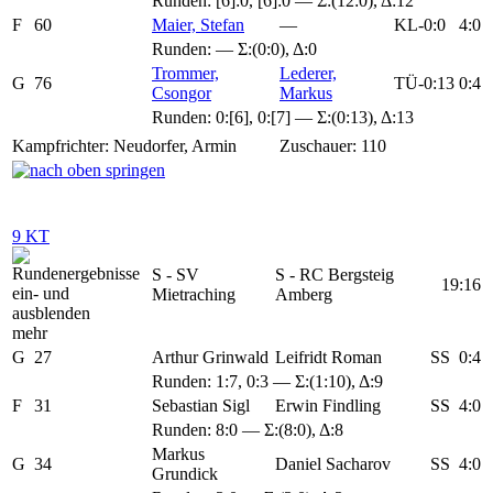
Runden:
[6]:0
,
[6]:0
— Σ:(12:0), Δ:12
F
60
Maier, Stefan
—
KL-0:0
4:0
Runden: — Σ:(0:0), Δ:0
Trommer,
Lederer,
G
76
TÜ-0:13
0:4
Csongor
Markus
Runden:
0:[6]
,
0:[7]
— Σ:(0:13), Δ:13
Kampfrichter: Neudorfer, Armin
Zuschauer: 110
9 KT
S - SV
S - RC Bergsteig
19:16
Mietraching
Amberg
mehr
G
27
Arthur Grinwald
Leifridt Roman
SS
0:4
Runden:
1:7
,
0:3
— Σ:(1:10), Δ:9
F
31
Sebastian Sigl
Erwin Findling
SS
4:0
Runden:
8:0
— Σ:(8:0), Δ:8
Markus
G
34
Daniel Sacharov
SS
4:0
Grundick