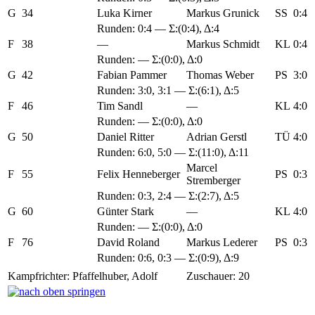
G
34
Luka Kirner
Markus Grunick
SS
0:4
Runden:
0:4
— Σ:(0:4), Δ:4
F
38
—
Markus Schmidt
KL
0:4
Runden: — Σ:(0:0), Δ:0
G
42
Fabian Pammer
Thomas Weber
PS
3:0
Runden:
3:0
,
3:1
— Σ:(6:1), Δ:5
F
46
Tim Sandl
—
KL
4:0
Runden: — Σ:(0:0), Δ:0
G
50
Daniel Ritter
Adrian Gerstl
TÜ
4:0
Runden:
6:0
,
5:0
— Σ:(11:0), Δ:11
Marcel
F
55
Felix Henneberger
PS
0:3
Stremberger
Runden:
0:3
,
2:4
— Σ:(2:7), Δ:5
G
60
Günter Stark
—
KL
4:0
Runden: — Σ:(0:0), Δ:0
F
76
David Roland
Markus Lederer
PS
0:3
Runden:
0:6
,
0:3
— Σ:(0:9), Δ:9
Kampfrichter: Pfaffelhuber, Adolf
Zuschauer: 20