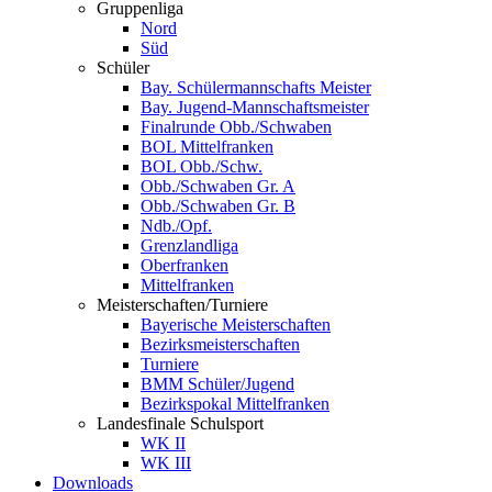
Gruppenliga
Nord
Süd
Schüler
Bay. Schülermannschafts Meister
Bay. Jugend-Mannschaftsmeister
Finalrunde Obb./Schwaben
BOL Mittelfranken
BOL Obb./Schw.
Obb./Schwaben Gr. A
Obb./Schwaben Gr. B
Ndb./Opf.
Grenzlandliga
Oberfranken
Mittelfranken
Meisterschaften/Turniere
Bayerische Meisterschaften
Bezirksmeisterschaften
Turniere
BMM Schüler/Jugend
Bezirkspokal Mittelfranken
Landesfinale Schulsport
WK II
WK III
Downloads