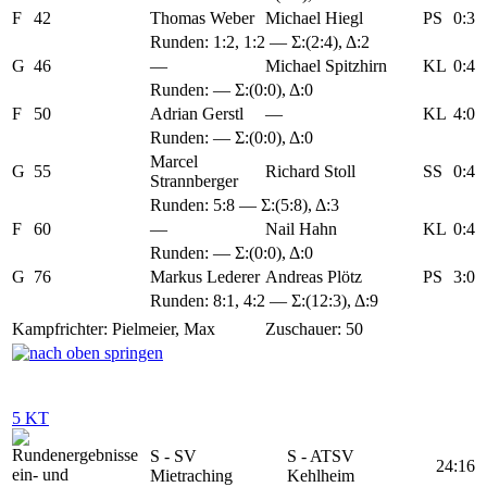
F
42
Thomas Weber
Michael Hiegl
PS
0:3
Runden:
1:2
,
1:2
— Σ:(2:4), Δ:2
G
46
—
Michael Spitzhirn
KL
0:4
Runden: — Σ:(0:0), Δ:0
F
50
Adrian Gerstl
—
KL
4:0
Runden: — Σ:(0:0), Δ:0
Marcel
G
55
Richard Stoll
SS
0:4
Strannberger
Runden:
5:8
— Σ:(5:8), Δ:3
F
60
—
Nail Hahn
KL
0:4
Runden: — Σ:(0:0), Δ:0
G
76
Markus Lederer
Andreas Plötz
PS
3:0
Runden:
8:1
,
4:2
— Σ:(12:3), Δ:9
Kampfrichter: Pielmeier, Max
Zuschauer: 50
5 KT
S - SV
S - ATSV
24:16
Mietraching
Kehlheim