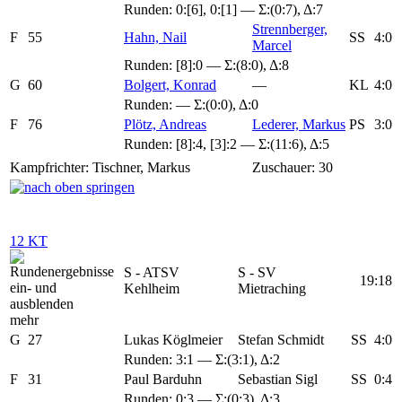
Runden:
0:[6]
,
0:[1]
— Σ:(0:7), Δ:7
Strennberger,
F
55
Hahn, Nail
SS
4:0
Marcel
Runden:
[8]:0
— Σ:(8:0), Δ:8
G
60
Bolgert, Konrad
—
KL
4:0
Runden: — Σ:(0:0), Δ:0
F
76
Plötz, Andreas
Lederer, Markus
PS
3:0
Runden:
[8]:4
,
[3]:2
— Σ:(11:6), Δ:5
Kampfrichter: Tischner, Markus
Zuschauer: 30
12 KT
S - ATSV
S - SV
19:18
Kehlheim
Mietraching
mehr
G
27
Lukas Köglmeier
Stefan Schmidt
SS
4:0
Runden:
3:1
— Σ:(3:1), Δ:2
F
31
Paul Barduhn
Sebastian Sigl
SS
0:4
Runden:
0:3
— Σ:(0:3), Δ:3