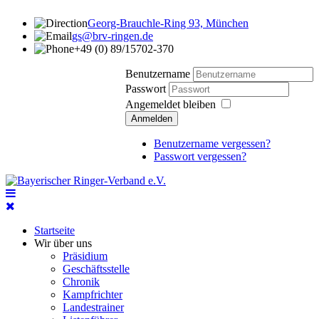
Georg-Brauchle-Ring 93, München
gs@brv-ringen.de
+49 (0) 89/15702-370
Benutzername
Passwort
Angemeldet bleiben
Anmelden
Benutzername vergessen?
Passwort vergessen?
Startseite
Wir über uns
Präsidium
Geschäftsstelle
Chronik
Kampfrichter
Landestrainer