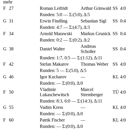
mehr
F
27
Roman Leifridt
Arthur Grinwald
SS
4:0
Runden:
5:0
— Σ:(5:0), Δ:5
G
31
Erwin Findling
Sebastian Sigl
SS
0:4
Runden:
4:7
— Σ:(4:7), Δ:3
F
34
Arnold Marawski
Markus Grunick
SS
0:4
Runden:
0:2
— Σ:(0:2), Δ:2
Andreas
G
38
Daniel Walter
SS
0:4
Scholler
Runden:
1:7
,
0:5
— Σ:(1:12), Δ:11
F
42
Stefan Makarov
Thomas Weber
SS
4:0
Runden:
5
— Σ:(5:0), Δ:5
G
46
Igor Kucharov
—
KL
4:0
Runden: — Σ:(0:0), Δ:0
Vladimir
Marcel
F
50
TÜ
4:0
Lukaschewitsch
Stremberger
Runden:
8:3
,
6:0
— Σ:(14:3), Δ:11
G
55
Vadim Kress
—
KL
4:0
Runden: — Σ:(0:0), Δ:0
F
60
Patrik Fischer
—
KL
4:0
Runden: — Σ:(0:0), Δ:0