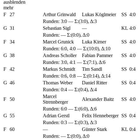
mehr
F
27
Arthur Grinwald
Lukas Köglmeier
SS
4:0
Runden:
3:0
— Σ:(3:0), Δ:3
G
31
Sebastian Sigl
—
KL
4:0
Runden: — Σ:(0:0), Δ:0
F
34
Marcel Grunick
Luka Kirner
SS
4:0
Runden:
6:0
,
4:0
— Σ:(10:0), Δ:10
G
38
Andreas Scholler
Fabian Pammer
SS
4:0
Runden:
3:0
,
4:1
— Σ:(7:1), Δ:6
F
42
Markus Schmidt
Tim Sandl
SS
0:4
Runden:
0:6
,
0:8
— Σ:(0:14), Δ:14
G
46
Thomas Weber
Daniel Ritter
SS
0:4
Runden:
0:4
— Σ:(0:4), Δ:4
Marcel
F
50
Alexander Baitz
SS
4:0
Strennberger
Runden:
6:0
— Σ:(6:0), Δ:6
G
55
Adrian Gerstl
Felix Henneberger
SS
0:4
Runden:
0:3
— Σ:(0:3), Δ:3
F
60
—
Günter Stark
KL
0:4
Runden: — Σ:(0:0), Δ:0