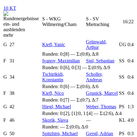
10 KT
S - WKG
S - SV
16:22
Willmering/Cham
Mietraching
mehr
Grünwald,
G
27
Kiefl, Yanic
ÜG
0:4
Arthur
Runden:
0:[8]
— Σ:(0:8), Δ:8
F
31
Ivanov, Maximilian
Sigl, Sebastian
SS
0:4
Runden:
0:[6]
,
0:[3]
— Σ:(0:9), Δ:9
Tschirikidi,
Scholler,
G
34
SS
0:4
Konstantin
Andreas
Runden:
0:[6]
— Σ:(0:6), Δ:6
F
38
Kiefl, Nico
Grunick, Marcel
SS
0:4
Runden:
0:[7]
— Σ:(0:7), Δ:7
G
42
Hiegl, Michael
Weber, Thomas
PS
1:3
Runden:
0:[2]
,
[1]:0
,
1:[4]
— Σ:(2:6), Δ:4
F
46
Skorik, Slava
—
KL
4:0
Runden: — Σ:(0:0), Δ:0
G
50
Spitzhirn, Michael
Gerstl, Adrian
PS
0:3