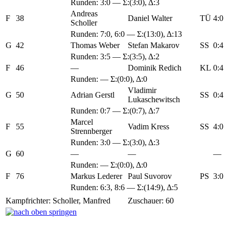
Runden:
3:0
— Σ:(3:0), Δ:3
Andreas
F
38
Daniel Walter
TÜ
4:0
Scholler
Runden:
7:0
,
6:0
— Σ:(13:0), Δ:13
G
42
Thomas Weber
Stefan Makarov
SS
0:4
Runden:
3:5
— Σ:(3:5), Δ:2
F
46
—
Dominik Redich
KL
0:4
Runden: — Σ:(0:0), Δ:0
Vladimir
G
50
Adrian Gerstl
SS
0:4
Lukaschewitsch
Runden:
0:7
— Σ:(0:7), Δ:7
Marcel
F
55
Vadim Kress
SS
4:0
Strennberger
Runden:
3:0
— Σ:(3:0), Δ:3
G
60
—
—
—
Runden: — Σ:(0:0), Δ:0
F
76
Markus Lederer
Paul Suvorov
PS
3:0
Runden:
6:3
,
8:6
— Σ:(14:9), Δ:5
Kampfrichter: Scholler, Manfred
Zuschauer: 60