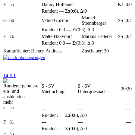
F
55
Danny Hofbauer
—
KL
4:0
Runden: — Σ:(0:0), Δ:0
Marcel
G
60
Vahid Gözüm
SS
0:4
Strennberger
Runden:
0:3
— Σ:(0:3), Δ:3
F
76
Malte Hakvoort
Markus Lederer
SS
0:4
Runden:
0:3
— Σ:(0:3), Δ:3
Kampfrichter: Rieger, Andreas
Zuschauer: 30
14 KT
S - SV
S - SV
20:20
Mietraching
Untergriesbach
mehr
G
27
—
—
—
Runden: — Σ:(0:0), Δ:0
F
31
—
—
—
Runden: — Σ:(0:0), Δ:0