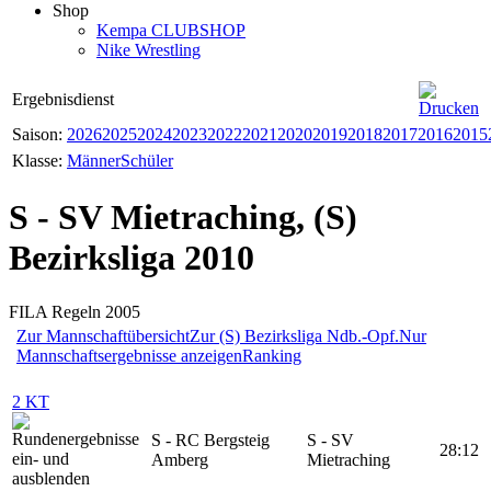
Shop
Kempa CLUBSHOP
Nike Wrestling
Ergebnisdienst
Saison:
2026
2025
2024
2023
2022
2021
2020
2019
2018
2017
2016
2015
Klasse:
Männer
Schüler
S - SV Mietraching, (S)
Bezirksliga 2010
FILA Regeln 2005
Zur Mannschaftübersicht
Zur (S) Bezirksliga Ndb.-Opf.
Nur
Mannschaftsergebnisse anzeigen
Ranking
2 KT
S - RC Bergsteig
S - SV
28:12
Amberg
Mietraching