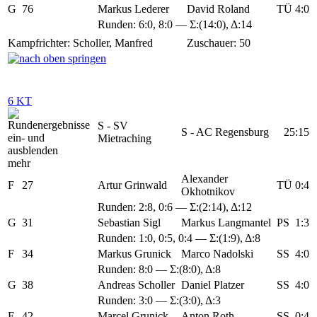
G
76
Markus Lederer
David Roland
TÜ
4:0
Runden:
6:0
,
8:0
— Σ:(14:0), Δ:14
Kampfrichter: Scholler, Manfred
Zuschauer: 50
6 KT
S - SV
S - AC Regensburg
25:15
Mietraching
mehr
Alexander
F
27
Artur Grinwald
TÜ
0:4
Okhotnikov
Runden:
2:8
,
0:6
— Σ:(2:14), Δ:12
G
31
Sebastian Sigl
Markus Langmantel
PS
1:3
Runden:
1:0
,
0:5
,
0:4
— Σ:(1:9), Δ:8
F
34
Markus Grunick
Marco Nadolski
SS
4:0
Runden:
8:0
— Σ:(8:0), Δ:8
G
38
Andreas Scholler
Daniel Platzer
SS
4:0
Runden:
3:0
— Σ:(3:0), Δ:3
F
42
Marcel Grunick
Anton Roth
SS
0:4