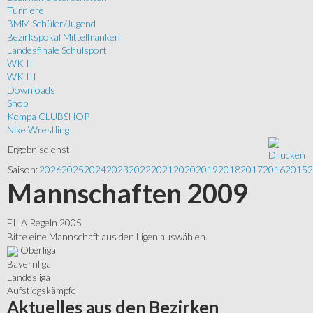
Turniere
BMM Schüler/Jugend
Bezirkspokal Mittelfranken
Landesfinale Schulsport
WK II
WK III
Downloads
Shop
Kempa CLUBSHOP
Nike Wrestling
Ergebnisdienst
Saison:
2026
2025
2024
2023
2022
2021
2020
2019
2018
2017
2016
2015
2
Mannschaften 2009
FILA Regeln 2005
Bitte eine Mannschaft aus den Ligen auswählen.
Oberliga
Bayernliga
Landesliga
Aufstiegskämpfe
Aktuelles
aus den Bezirken