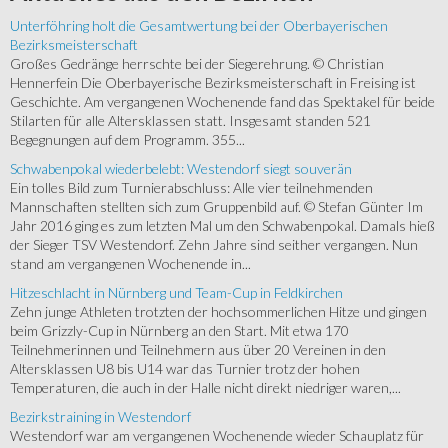
Unterföhring holt die Gesamtwertung bei der Oberbayerischen
Bezirksmeisterschaft
Großes Gedränge herrschte bei der Siegerehrung. © Christian
Hennerfein Die Oberbayerische Bezirksmeisterschaft in Freising ist
Geschichte. Am vergangenen Wochenende fand das Spektakel für beide
Stilarten für alle Altersklassen statt. Insgesamt standen 521
Begegnungen auf dem Programm. 355...
Schwabenpokal wiederbelebt: Westendorf siegt souverän
Ein tolles Bild zum Turnierabschluss: Alle vier teilnehmenden
Mannschaften stellten sich zum Gruppenbild auf. © Stefan Günter Im
Jahr 2016 ging es zum letzten Mal um den Schwabenpokal. Damals hieß
der Sieger TSV Westendorf. Zehn Jahre sind seither vergangen. Nun
stand am vergangenen Wochenende in...
Hitzeschlacht in Nürnberg und Team-Cup in Feldkirchen
Zehn junge Athleten trotzten der hochsommerlichen Hitze und gingen
beim Grizzly-Cup in Nürnberg an den Start. Mit etwa 170
Teilnehmerinnen und Teilnehmern aus über 20 Vereinen in den
Altersklassen U8 bis U14 war das Turnier trotz der hohen
Temperaturen, die auch in der Halle nicht direkt niedriger waren,...
Bezirkstraining in Westendorf
Westendorf war am vergangenen Wochenende wieder Schauplatz für