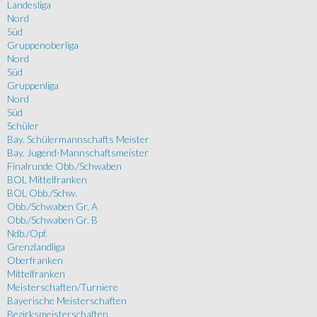
Landesliga
Nord
Süd
Gruppenoberliga
Nord
Süd
Gruppenliga
Nord
Süd
Schüler
Bay. Schülermannschafts Meister
Bay. Jugend-Mannschaftsmeister
Finalrunde Obb./Schwaben
BOL Mittelfranken
BOL Obb./Schw.
Obb./Schwaben Gr. A
Obb./Schwaben Gr. B
Ndb./Opf.
Grenzlandliga
Oberfranken
Mittelfranken
Meisterschaften/Turniere
Bayerische Meisterschaften
Bezirksmeisterschaften