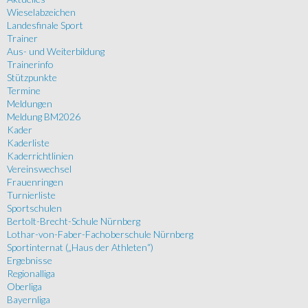
Wieselabzeichen
Landesfinale Sport
Trainer
Aus- und Weiterbildung
Trainerinfo
Stützpunkte
Termine
Meldungen
Meldung BM2026
Kader
Kaderliste
Kaderrichtlinien
Vereinswechsel
Frauenringen
Turnierliste
Sportschulen
Bertolt-Brecht-Schule Nürnberg
Lothar-von-Faber-Fachoberschule Nürnberg
Sportinternat („Haus der Athleten“)
Ergebnisse
Regionalliga
Oberliga
Bayernliga