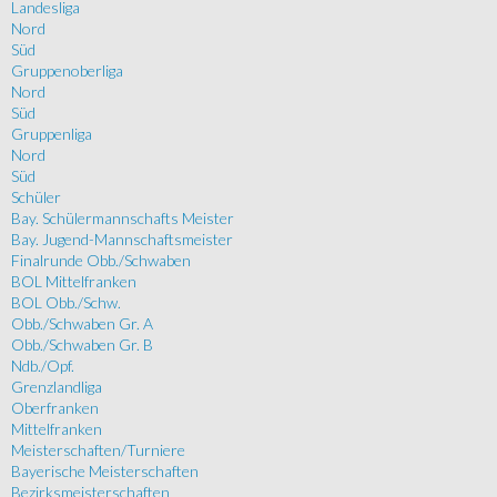
Landesliga
Nord
Süd
Gruppenoberliga
Nord
Süd
Gruppenliga
Nord
Süd
Schüler
Bay. Schülermannschafts Meister
Bay. Jugend-Mannschaftsmeister
Finalrunde Obb./Schwaben
BOL Mittelfranken
BOL Obb./Schw.
Obb./Schwaben Gr. A
Obb./Schwaben Gr. B
Ndb./Opf.
Grenzlandliga
Oberfranken
Mittelfranken
Meisterschaften/Turniere
Bayerische Meisterschaften
Bezirksmeisterschaften