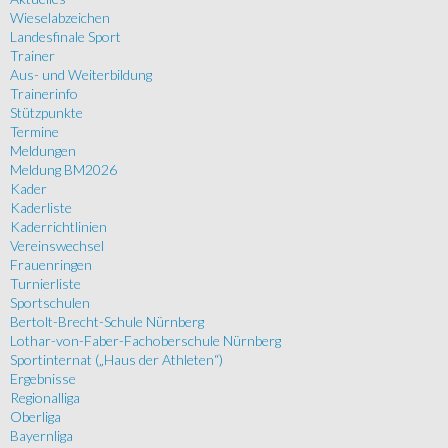
Wieselabzeichen
Landesfinale Sport
Trainer
Aus- und Weiterbildung
Trainerinfo
Stützpunkte
Termine
Meldungen
Meldung BM2026
Kader
Kaderliste
Kaderrichtlinien
Vereinswechsel
Frauenringen
Turnierliste
Sportschulen
Bertolt-Brecht-Schule Nürnberg
Lothar-von-Faber-Fachoberschule Nürnberg
Sportinternat („Haus der Athleten“)
Ergebnisse
Regionalliga
Oberliga
Bayernliga