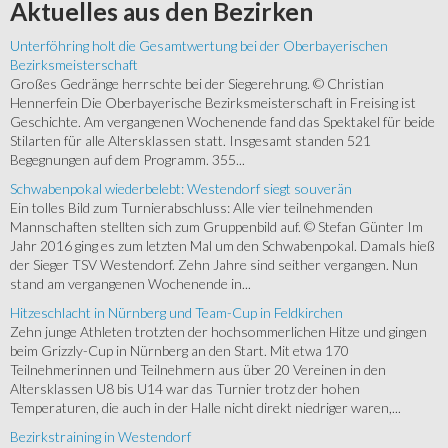
Aktuelles
aus den Bezirken
Unterföhring holt die Gesamtwertung bei der Oberbayerischen
Bezirksmeisterschaft
Großes Gedränge herrschte bei der Siegerehrung. © Christian
Hennerfein Die Oberbayerische Bezirksmeisterschaft in Freising ist
Geschichte. Am vergangenen Wochenende fand das Spektakel für beide
Stilarten für alle Altersklassen statt. Insgesamt standen 521
Begegnungen auf dem Programm. 355...
Schwabenpokal wiederbelebt: Westendorf siegt souverän
Ein tolles Bild zum Turnierabschluss: Alle vier teilnehmenden
Mannschaften stellten sich zum Gruppenbild auf. © Stefan Günter Im
Jahr 2016 ging es zum letzten Mal um den Schwabenpokal. Damals hieß
der Sieger TSV Westendorf. Zehn Jahre sind seither vergangen. Nun
stand am vergangenen Wochenende in...
Hitzeschlacht in Nürnberg und Team-Cup in Feldkirchen
Zehn junge Athleten trotzten der hochsommerlichen Hitze und gingen
beim Grizzly-Cup in Nürnberg an den Start. Mit etwa 170
Teilnehmerinnen und Teilnehmern aus über 20 Vereinen in den
Altersklassen U8 bis U14 war das Turnier trotz der hohen
Temperaturen, die auch in der Halle nicht direkt niedriger waren,...
Bezirkstraining in Westendorf