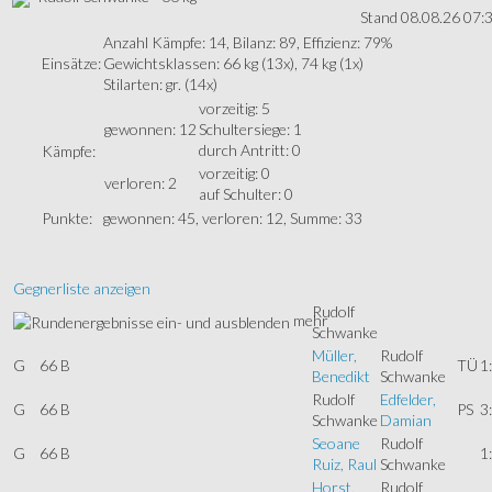
Stand 08.08.26 07:
Anzahl Kämpfe: 14, Bilanz: 89, Effizienz: 79%
Einsätze:
Gewichtsklassen: 66 kg (13x), 74 kg (1x)
Stilarten: gr. (14x)
vorzeitig: 5
gewonnen: 12
Schultersiege: 1
durch Antritt: 0
Kämpfe:
vorzeitig: 0
verloren: 2
auf Schulter: 0
Punkte:
gewonnen: 45, verloren: 12, Summe: 33
Gegnerliste anzeigen
Rudolf
mehr
Schwanke
Müller,
Rudolf
G
66 B
TÜ
1
Benedikt
Schwanke
Rudolf
Edfelder,
G
66 B
PS
3
Schwanke
Damian
Seoane
Rudolf
G
66 B
1
Ruiz, Raul
Schwanke
Horst,
Rudolf