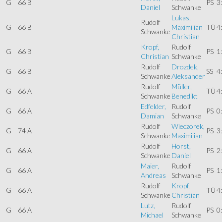
G
66 B
PS
3
Daniel
Schwanke
Lukas,
Rudolf
G
66 B
Maximilian
TÜ
4
Schwanke
Christian
Kropf,
Rudolf
G
66 B
PS
1
Christian
Schwanke
Rudolf
Drozdek,
G
66 B
SS
4
Schwanke
Aleksander
Rudolf
Müller,
G
66 A
TÜ
4
Schwanke
Benedikt
Edfelder,
Rudolf
G
66 A
PS
0
Damian
Schwanke
Rudolf
Wieczorek,
G
74 A
PS
3
Schwanke
Maximilian
Rudolf
Horst,
G
66 A
PS
2
Schwanke
Daniel
Maier,
Rudolf
G
66 A
PS
1
Andreas
Schwanke
Rudolf
Kropf,
G
66 A
TÜ
4
Schwanke
Christian
Lutz,
Rudolf
G
66 A
PS
0
Michael
Schwanke