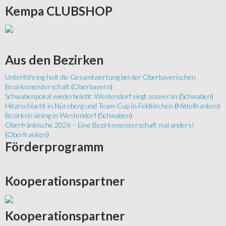
Kempa
CLUBSHOP
Aus
den Bezirken
Unterföhring holt die Gesamtwertung bei der Oberbayerischen
Bezirksmeisterschaft
(
Oberbayern
)
Schwabenpokal wiederbelebt: Westendorf siegt souverän
(
Schwaben
)
Hitzeschlacht in Nürnberg und Team-Cup in Feldkirchen
(
Mittelfranken
)
Bezirkstraining in Westendorf
(
Schwaben
)
Oberfränkische 2026 – Eine Bezirksmeisterschaft mal anders!
(
Oberfranken
)
Förderprogramm
Kooperationspartner
Kooperationspartner