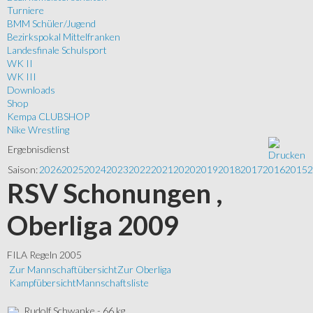
Turniere
BMM Schüler/Jugend
Bezirkspokal Mittelfranken
Landesfinale Schulsport
WK II
WK III
Downloads
Shop
Kempa CLUBSHOP
Nike Wrestling
Ergebnisdienst
Saison:
2026
2025
2024
2023
2022
2021
2020
2019
2018
2017
2016
2015
2
RSV Schonungen ,
Oberliga 2009
FILA Regeln 2005
Zur Mannschaftübersicht
Zur Oberliga
Kampfübersicht
Mannschaftsliste
Rudolf Schwanke - 66 kg