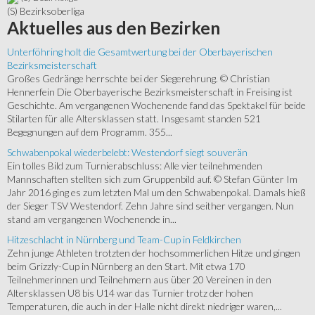
(S) Bezirksoberliga
Aktuelles
aus den Bezirken
Unterföhring holt die Gesamtwertung bei der Oberbayerischen
Bezirksmeisterschaft
Großes Gedränge herrschte bei der Siegerehrung. © Christian
Hennerfein Die Oberbayerische Bezirksmeisterschaft in Freising ist
Geschichte. Am vergangenen Wochenende fand das Spektakel für beide
Stilarten für alle Altersklassen statt. Insgesamt standen 521
Begegnungen auf dem Programm. 355...
Schwabenpokal wiederbelebt: Westendorf siegt souverän
Ein tolles Bild zum Turnierabschluss: Alle vier teilnehmenden
Mannschaften stellten sich zum Gruppenbild auf. © Stefan Günter Im
Jahr 2016 ging es zum letzten Mal um den Schwabenpokal. Damals hieß
der Sieger TSV Westendorf. Zehn Jahre sind seither vergangen. Nun
stand am vergangenen Wochenende in...
Hitzeschlacht in Nürnberg und Team-Cup in Feldkirchen
Zehn junge Athleten trotzten der hochsommerlichen Hitze und gingen
beim Grizzly-Cup in Nürnberg an den Start. Mit etwa 170
Teilnehmerinnen und Teilnehmern aus über 20 Vereinen in den
Altersklassen U8 bis U14 war das Turnier trotz der hohen
Temperaturen, die auch in der Halle nicht direkt niedriger waren,...