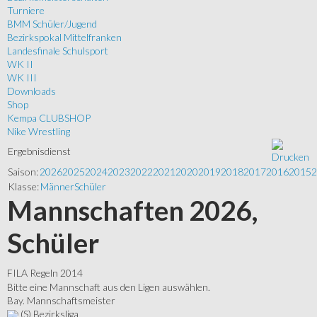
Turniere
BMM Schüler/Jugend
Bezirkspokal Mittelfranken
Landesfinale Schulsport
WK II
WK III
Downloads
Shop
Kempa CLUBSHOP
Nike Wrestling
Ergebnisdienst
Saison:
2026
2025
2024
2023
2022
2021
2020
2019
2018
2017
2016
2015
2
Klasse:
Männer
Schüler
Mannschaften 2026,
Schüler
FILA Regeln 2014
Bitte eine Mannschaft aus den Ligen auswählen.
Bay. Mannschaftsmeister
(S) Bezirksliga