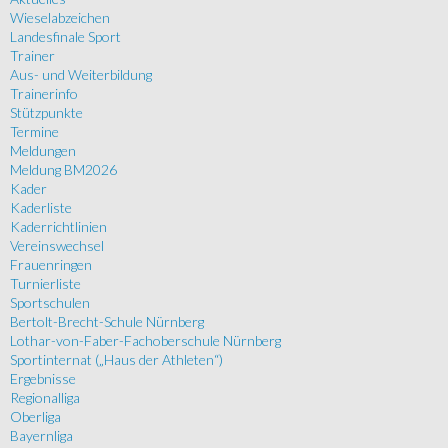
Wieselabzeichen
Landesfinale Sport
Trainer
Aus- und Weiterbildung
Trainerinfo
Stützpunkte
Termine
Meldungen
Meldung BM2026
Kader
Kaderliste
Kaderrichtlinien
Vereinswechsel
Frauenringen
Turnierliste
Sportschulen
Bertolt-Brecht-Schule Nürnberg
Lothar-von-Faber-Fachoberschule Nürnberg
Sportinternat („Haus der Athleten“)
Ergebnisse
Regionalliga
Oberliga
Bayernliga