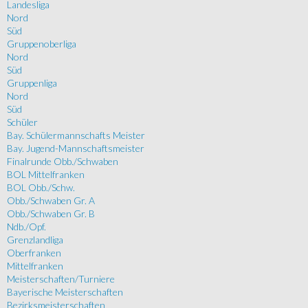
Landesliga
Nord
Süd
Gruppenoberliga
Nord
Süd
Gruppenliga
Nord
Süd
Schüler
Bay. Schülermannschafts Meister
Bay. Jugend-Mannschaftsmeister
Finalrunde Obb./Schwaben
BOL Mittelfranken
BOL Obb./Schw.
Obb./Schwaben Gr. A
Obb./Schwaben Gr. B
Ndb./Opf.
Grenzlandliga
Oberfranken
Mittelfranken
Meisterschaften/Turniere
Bayerische Meisterschaften
Bezirksmeisterschaften