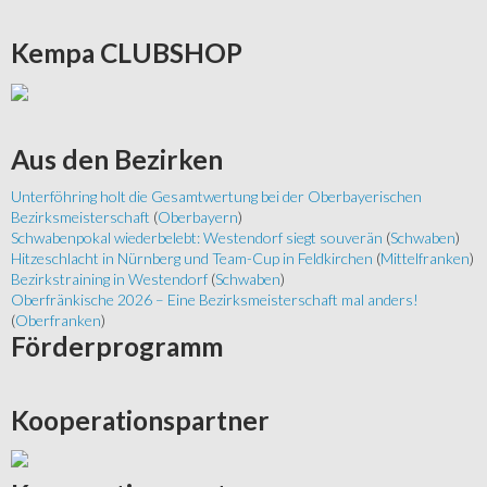
Kempa
CLUBSHOP
Aus
den Bezirken
Unterföhring holt die Gesamtwertung bei der Oberbayerischen
Bezirksmeisterschaft
(
Oberbayern
)
Schwabenpokal wiederbelebt: Westendorf siegt souverän
(
Schwaben
)
Hitzeschlacht in Nürnberg und Team-Cup in Feldkirchen
(
Mittelfranken
)
Bezirkstraining in Westendorf
(
Schwaben
)
Oberfränkische 2026 – Eine Bezirksmeisterschaft mal anders!
(
Oberfranken
)
Förderprogramm
Kooperationspartner