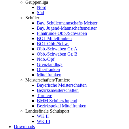
Gruppenliga
Nord
Süd
Schüler
Bay. Schülermannschafts Meister
Bay. Jugend-Mannschaftsmeister
Finalrunde Obb./Schwaben
BOL Mittelfranken
BOL Obb./Schw.
Obb./Schwaben Gr. A
Obb./Schwaben Gr. B
Ndb./Opf.
Grenzlandliga
Oberfranken
Mittelfranken
Meisterschaften/Turniere
Bayerische Meisterschaften
Bezirksmeisterschaften
Turniere
BMM Schüler/Jugend
Bezirkspokal Mittelfranken
Landesfinale Schulsport
WK II
WK III
Downloads