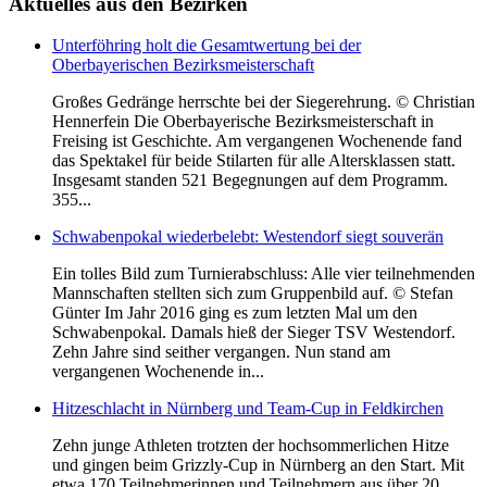
Aktuelles
aus den Bezirken
Unterföhring holt die Gesamtwertung bei der
Oberbayerischen Bezirksmeisterschaft
Großes Gedränge herrschte bei der Siegerehrung. © Christian
Hennerfein Die Oberbayerische Bezirksmeisterschaft in
Freising ist Geschichte. Am vergangenen Wochenende fand
das Spektakel für beide Stilarten für alle Altersklassen statt.
Insgesamt standen 521 Begegnungen auf dem Programm.
355...
Schwabenpokal wiederbelebt: Westendorf siegt souverän
Ein tolles Bild zum Turnierabschluss: Alle vier teilnehmenden
Mannschaften stellten sich zum Gruppenbild auf. © Stefan
Günter Im Jahr 2016 ging es zum letzten Mal um den
Schwabenpokal. Damals hieß der Sieger TSV Westendorf.
Zehn Jahre sind seither vergangen. Nun stand am
vergangenen Wochenende in...
Hitzeschlacht in Nürnberg und Team-Cup in Feldkirchen
Zehn junge Athleten trotzten der hochsommerlichen Hitze
und gingen beim Grizzly-Cup in Nürnberg an den Start. Mit
etwa 170 Teilnehmerinnen und Teilnehmern aus über 20