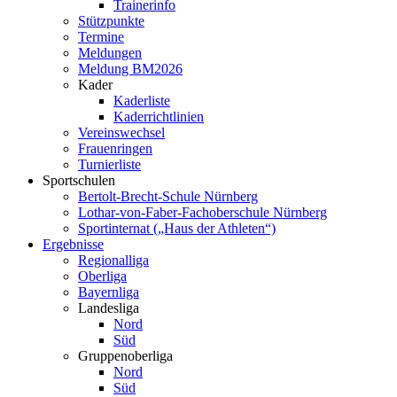
Trainerinfo
Stützpunkte
Termine
Meldungen
Meldung BM2026
Kader
Kaderliste
Kaderrichtlinien
Vereinswechsel
Frauenringen
Turnierliste
Sportschulen
Bertolt-Brecht-Schule Nürnberg
Lothar-von-Faber-Fachoberschule Nürnberg
Sportinternat („Haus der Athleten“)
Ergebnisse
Regionalliga
Oberliga
Bayernliga
Landesliga
Nord
Süd
Gruppenoberliga
Nord
Süd