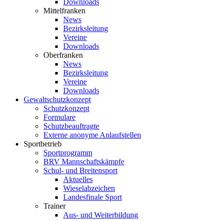
Downloads
Mittelfranken
News
Bezirksleitung
Vereine
Downloads
Oberfranken
News
Bezirksleitung
Vereine
Downloads
Gewaltschutzkonzept
Schutzkonzept
Formulare
Schutzbeauftragte
Externe anonyme Anlaufstellen
Sportbetrieb
Sportprogramm
BRV Mannschaftskämpfe
Schul- und Breitensport
Aktuelles
Wieselabzeichen
Landesfinale Sport
Trainer
Aus- und Weiterbildung