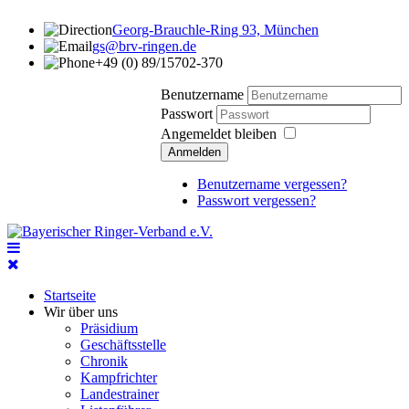
Georg-Brauchle-Ring 93, München
gs@brv-ringen.de
+49 (0) 89/15702-370
Benutzername
Passwort
Angemeldet bleiben
Anmelden
Benutzername vergessen?
Passwort vergessen?
Startseite
Wir über uns
Präsidium
Geschäftsstelle
Chronik
Kampfrichter
Landestrainer