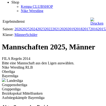
Shop
Kempa CLUBSHOP
Nike Wrestling
Ergebnisdienst
Saison:
2026
2025
2024
2023
2022
2021
2020
2019
2018
2017
2016
2015
Klasse:
Männer
Schüler
Mannschaften 2025, Männer
FILA Regeln 2014
Bitte eine Mannschaft aus den Ligen auswählen.
Nike Wrestling RLB
Oberliga
Bayernliga
Landesliga
Gruppenoberliga
Gruppenliga
Bezirkspokal Mittelfranken
Aufstiegskämpfe Bayernliga