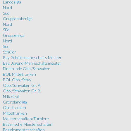
Landesliga
Nord
Süd
Gruppenoberliga
Nord
Süd
Gruppenliga
Nord
Süd
Schüler
Bay. Schülermannschafts Meister
Bay. Jugend-Mannschaftsmeister
Finalrunde Obb./Schwaben
BOL Mittelfranken
BOL Obb./Schw.
Obb./Schwaben Gr. A
Obb./Schwaben Gr. B
Ndb./Opf.
Grenzlandliga
Oberfranken
Mittelfranken
Meisterschaften/Turniere
Bayerische Meisterschaften
Bezirksmeisterschaften