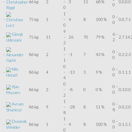
-
66 kg
2
–
3
11
68 %
0.0.0.0
Christopher
0
0
Rippl
1
0 –
-
75 kg
1
–
4
8
100 %
0.0.7.1
Christian
0
0
Lurz
9
Giorgi
6 –
-
75 kg
11
–
26
70
79 %
2.7.14.
2
Udesiani
2
1
0 –
-
86 kg
2
–
-1
7
43 %
0.2.2.3
Alexander
0
1
Giehl
0
Nils
0 –
-
86 kg
4
–
-13
3
9 %
0.1.1.1
0
Hetzel
4
0
Iljas
0 –
-
86 kg
2
–
-8
0
0 %
0.3.0.0
0
Musaev
2
1
Avram
0 –
-
86 kg
9
–
-28
8
11 %
0.0.2.0
8
Sharkozi
8
1
Dominik
0 –
-
86 kg
1
–
4
8
100 %
0.1.5.1
0
Winkler
0