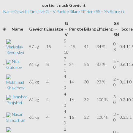
sortiert
nach Gewicht
Name
Gewicht
Einsätze
G – V
Punkte
Bilanz
Effizienz
SS – SN
Score
↑↓
G
SS
#
Name
Gewicht
Einsätze
–
Punkte
Bilanz
Effizienz
–
Score
V
SN
5
0 –
-
57 kg
15
–
-19
41
34 %
0.4.11.
Vladyslav
8
10
Revutskyi
7
Nick
5 –
-
61 kg
8
–
24
56
87 %
0.6.11.
0
Gutorov
1
4
2 –
-
61 kg
4
–
14
30
93 %
0.1.1.0
Mukhmad
0
0
Khakimov
4
Jamshed
3 –
-
61 kg
4
–
16
32
100 %
0.2.10.
0
Panjshiri
0
4
Nasar
3 –
-
61 kg
4
–
16
32
100 %
0.3.3.1
0
Shmorhun
0
2
0 –