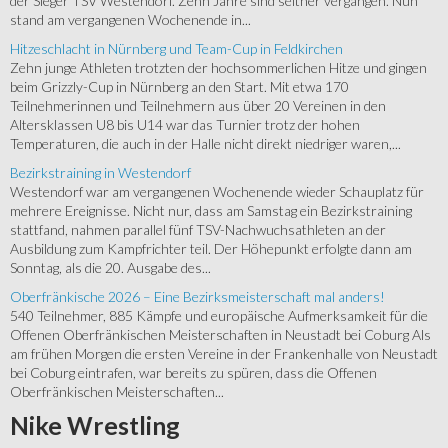
der Sieger TSV Westendorf. Zehn Jahre sind seither vergangen. Nun
stand am vergangenen Wochenende in...
Hitzeschlacht in Nürnberg und Team-Cup in Feldkirchen
Zehn junge Athleten trotzten der hochsommerlichen Hitze und gingen
beim Grizzly-Cup in Nürnberg an den Start. Mit etwa 170
Teilnehmerinnen und Teilnehmern aus über 20 Vereinen in den
Altersklassen U8 bis U14 war das Turnier trotz der hohen
Temperaturen, die auch in der Halle nicht direkt niedriger waren,...
Bezirkstraining in Westendorf
Westendorf war am vergangenen Wochenende wieder Schauplatz für
mehrere Ereignisse. Nicht nur, dass am Samstag ein Bezirkstraining
stattfand, nahmen parallel fünf TSV-Nachwuchsathleten an der
Ausbildung zum Kampfrichter teil. Der Höhepunkt erfolgte dann am
Sonntag, als die 20. Ausgabe des...
Oberfränkische 2026 – Eine Bezirksmeisterschaft mal anders!
540 Teilnehmer, 885 Kämpfe und europäische Aufmerksamkeit für die
Offenen Oberfränkischen Meisterschaften in Neustadt bei Coburg Als
am frühen Morgen die ersten Vereine in der Frankenhalle von Neustadt
bei Coburg eintrafen, war bereits zu spüren, dass die Offenen
Oberfränkischen Meisterschaften...
Nike
Wrestling