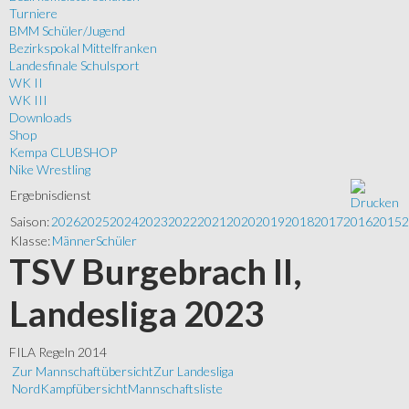
Turniere
BMM Schüler/Jugend
Bezirkspokal Mittelfranken
Landesfinale Schulsport
WK II
WK III
Downloads
Shop
Kempa CLUBSHOP
Nike Wrestling
Ergebnisdienst
Saison:
2026
2025
2024
2023
2022
2021
2020
2019
2018
2017
2016
2015
2
Klasse:
Männer
Schüler
TSV Burgebrach II,
Landesliga 2023
FILA Regeln 2014
Zur Mannschaftübersicht
Zur Landesliga
Nord
Kampfübersicht
Mannschaftsliste