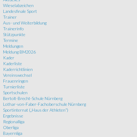
Wieselabzeichen
Landesfinale Sport
Trainer
Aus- und Weiterbildung
Trainerinfo
Stützpunkte
Termine
Meldungen
Meldung BM2026
Kader
Kaderliste
Kaderrichtlinien
Vereinswechsel
Frauenringen
Turnierliste
Sportschulen
Bertolt-Brecht-Schule Nürnberg
Lothar-von-Faber-Fachoberschule Nürnberg
Sportinternat („Haus der Athleten“)
Ergebnisse
Regionalliga
Oberliga
Bayernliga