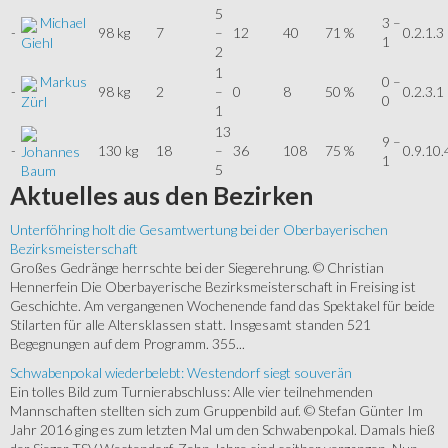
5
Michael
3 –
-
98 kg
7
–
12
40
71 %
0.2.1.3
1
Giehl
2
1
Markus
0 –
-
98 kg
2
–
0
8
50 %
0.2.3.1
0
Zürl
1
13
9 –
-
130 kg
18
–
36
108
75 %
0.9.10.
Johannes
1
5
Baum
Aktuelles
aus den Bezirken
Unterföhring holt die Gesamtwertung bei der Oberbayerischen
Bezirksmeisterschaft
Großes Gedränge herrschte bei der Siegerehrung. © Christian
Hennerfein Die Oberbayerische Bezirksmeisterschaft in Freising ist
Geschichte. Am vergangenen Wochenende fand das Spektakel für beide
Stilarten für alle Altersklassen statt. Insgesamt standen 521
Begegnungen auf dem Programm. 355...
Schwabenpokal wiederbelebt: Westendorf siegt souverän
Ein tolles Bild zum Turnierabschluss: Alle vier teilnehmenden
Mannschaften stellten sich zum Gruppenbild auf. © Stefan Günter Im
Jahr 2016 ging es zum letzten Mal um den Schwabenpokal. Damals hieß