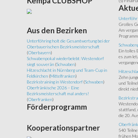
Kempa
CLUBSHOP
(S) Finalr
Aktue
Unterföhr
Großes Ged
Aus
den Bezirken
Am vergang
Programm.
Unterföhring holt die Gesamtwertung bei der
Schwabenp
Oberbayerischen Bezirksmeisterschaft
Ein tolles
(
Oberbayern
)
es zum let
Schwabenpokal wiederbelebt: Westendorf
vergangen
siegt souverän
(
Schwaben
)
Hitzeschlacht in Nürnberg und Team-Cup in
Hitzeschla
Feldkirchen
(
Mittelfranken
)
Zehn junge
Bezirkstraining in Westendorf
(
Schwaben
)
und Teilne
Oberfränkische 2026 – Eine
direkt nied
Bezirksmeisterschaft mal anders!
Bezirkstra
(
Oberfranken
)
Westendorf
Förderprogramm
stattfand,
die 20. Aus
Oberfränk
Kooperationspartner
540 Teiln
frühen Mor