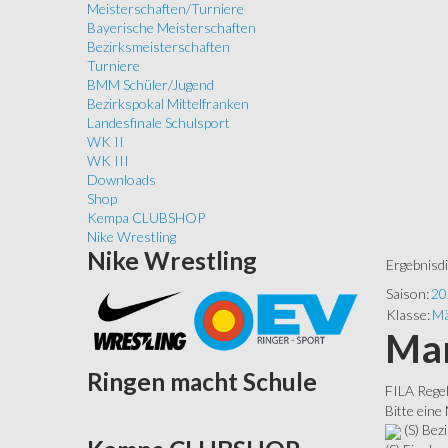
Meisterschaften/Turniere
Bayerische Meisterschaften
Bezirksmeisterschaften
Turniere
BMM Schüler/Jugend
Bezirkspokal Mittelfranken
Landesfinale Schulsport
WK II
WK III
Downloads
Shop
Kempa CLUBSHOP
Nike Wrestling
Nike
Wrestling
Ergebnisd
Saison:
20
Klasse:
Mä
Man
Ringen
macht Schule
FILA Rege
Bitte eine
(S) Bezi