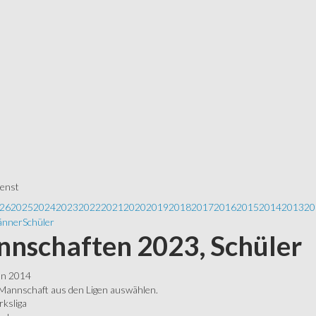
ienst
26
2025
2024
2023
2022
2021
2020
2019
2018
2017
2016
2015
2014
2013
20
nner
Schüler
nschaften 2023, Schüler
ln 2014
 Mannschaft aus den Ligen auswählen.
rksliga