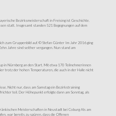
erische Bezirksmeisterschaft in Freising ist Geschichte.
assen statt. Insgesamt standen 521 Begegnungen auf dem
sich zum Gruppenbild auf. © Stefan Günter Im Jahr 2016 ging
Zehn Jahre sind seither vergangen. Nun stand am
up in Nürnberg an den Start. Mit etwa 170 Teilnehmerinnen
r trotz der hohen Temperaturen, die auch in der Halle nicht
e. Nicht nur, dass am Samstag ein Bezirkstraining
ichter teil. Der Höhepunkt erfolgte dann am Sonntag, als
änkischen Meisterschaften in Neustadt bei Coburg Als am
fen, war bereits zu spüren, dass die Offenen