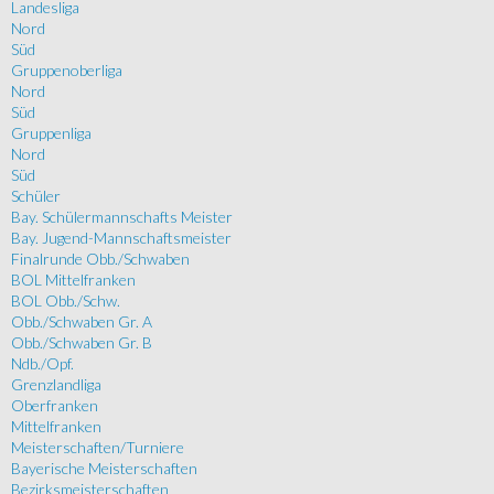
Landesliga
Nord
Süd
Gruppenoberliga
Nord
Süd
Gruppenliga
Nord
Süd
Schüler
Bay. Schülermannschafts Meister
Bay. Jugend-Mannschaftsmeister
Finalrunde Obb./Schwaben
BOL Mittelfranken
BOL Obb./Schw.
Obb./Schwaben Gr. A
Obb./Schwaben Gr. B
Ndb./Opf.
Grenzlandliga
Oberfranken
Mittelfranken
Meisterschaften/Turniere
Bayerische Meisterschaften
Bezirksmeisterschaften