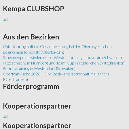
Kempa
CLUBSHOP
Aus
den Bezirken
Unterföhring holt die Gesamtwertung bei der Oberbayerischen
Bezirksmeisterschaft
(
Oberbayern
)
Schwabenpokal wiederbelebt: Westendorf siegt souverän
(
Schwaben
)
Hitzeschlacht in Nürnberg und Team-Cup in Feldkirchen
(
Mittelfranken
)
Bezirkstraining in Westendorf
(
Schwaben
)
Oberfränkische 2026 – Eine Bezirksmeisterschaft mal anders!
(
Oberfranken
)
Förderprogramm
Kooperationspartner
Kooperationspartner