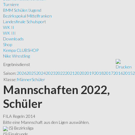
Turniere
BMM Schüler/Jugend
Bezirkspokal Mittelfranken
Landesfinale Schulsport
WK II
WK III
Downloads
Shop
Kempa CLUBSHOP
Nike Wrestling
Ergebnisdienst
Saison:
2026
2025
2024
2023
2022
2021
2020
2019
2018
2017
2016
2015
2
Klasse:
Männer
Schüler
Mannschaften 2022,
Schüler
FILA Regeln 2014
Bitte eine Mannschaft aus den Ligen auswählen.
(S) Bezirksliga
(S) Finalrunde