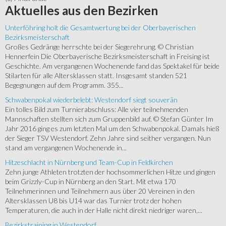
Aktuelles
aus den Bezirken
Unterföhring holt die Gesamtwertung bei der Oberbayerischen
Bezirksmeisterschaft
Großes Gedränge herrschte bei der Siegerehrung. © Christian
Hennerfein Die Oberbayerische Bezirksmeisterschaft in Freising ist
Geschichte. Am vergangenen Wochenende fand das Spektakel für beide
Stilarten für alle Altersklassen statt. Insgesamt standen 521
Begegnungen auf dem Programm. 355...
Schwabenpokal wiederbelebt: Westendorf siegt souverän
Ein tolles Bild zum Turnierabschluss: Alle vier teilnehmenden
Mannschaften stellten sich zum Gruppenbild auf. © Stefan Günter Im
Jahr 2016 ging es zum letzten Mal um den Schwabenpokal. Damals hieß
der Sieger TSV Westendorf. Zehn Jahre sind seither vergangen. Nun
stand am vergangenen Wochenende in...
Hitzeschlacht in Nürnberg und Team-Cup in Feldkirchen
Zehn junge Athleten trotzten der hochsommerlichen Hitze und gingen
beim Grizzly-Cup in Nürnberg an den Start. Mit etwa 170
Teilnehmerinnen und Teilnehmern aus über 20 Vereinen in den
Altersklassen U8 bis U14 war das Turnier trotz der hohen
Temperaturen, die auch in der Halle nicht direkt niedriger waren,...
Bezirkstraining in Westendorf