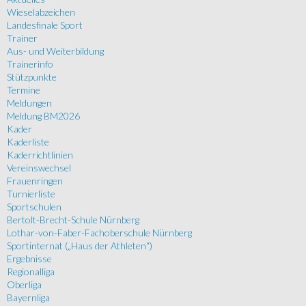
Wieselabzeichen
Landesfinale Sport
Trainer
Aus- und Weiterbildung
Trainerinfo
Stützpunkte
Termine
Meldungen
Meldung BM2026
Kader
Kaderliste
Kaderrichtlinien
Vereinswechsel
Frauenringen
Turnierliste
Sportschulen
Bertolt-Brecht-Schule Nürnberg
Lothar-von-Faber-Fachoberschule Nürnberg
Sportinternat („Haus der Athleten“)
Ergebnisse
Regionalliga
Oberliga
Bayernliga