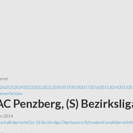
ienst
26
2025
2024
2023
2022
2021
2020
2019
2018
2017
2016
2015
2014
2013
20
nner
Schüler
 AC Penzberg, (S) Bezirksli
ln 2014
schaftübersicht
Zur (S) Bezirksliga Oberbayern/Schwaben
Kampfübersicht
M