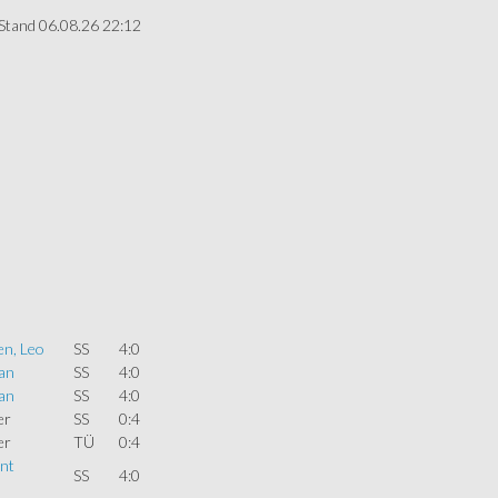
Stand 06.08.26 22:12
en, Leo
SS
4:0
an
SS
4:0
an
SS
4:0
er
SS
0:4
er
TÜ
0:4
nt
SS
4:0