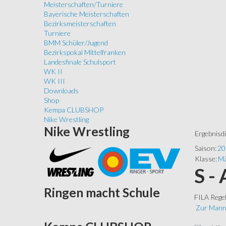
Meisterschaften/Turniere
Bayerische Meisterschaften
Bezirksmeisterschaften
Turniere
BMM Schüler/Jugend
Bezirkspokal Mittelfranken
Landesfinale Schulsport
WK II
WK III
Downloads
Shop
Kempa CLUBSHOP
Nike Wrestling
Nike
Wrestling
Ergebnisd
Saison:
20
Klasse:
Mä
S -
Ringen
macht Schule
FILA Rege
Zur Mann