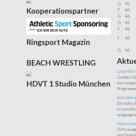
G
46
Kooperationspartner
F
46
G
46
G
46
F
46
F
46
Ringsport
Magazin
G
46
Aktue
BEACH
WRESTLING
Unterföhr
Großes Ged
HDVT
1 Studio München
Am vergang
Programm.
Schwabenp
Ein tolles
es zum let
vergangen
Hitzeschla
Zehn junge
und Teilne