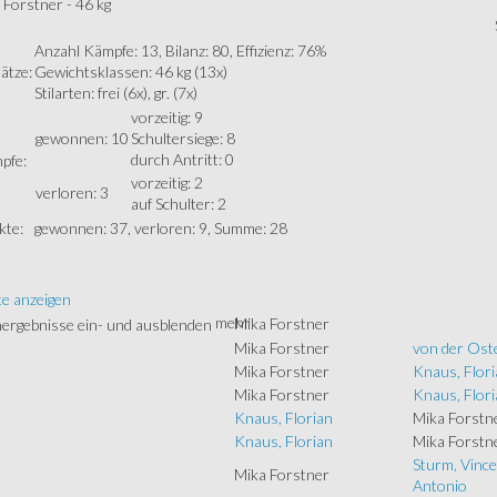
 Forstner - 46 kg
Anzahl Kämpfe: 13, Bilanz: 80, Effizienz: 76%
ätze:
Gewichtsklassen: 46 kg (13x)
Stilarten: frei (6x), gr. (7x)
vorzeitig: 9
gewonnen: 10
Schultersiege: 8
durch Antritt: 0
pfe:
vorzeitig: 2
verloren: 3
auf Schulter: 2
kte:
gewonnen: 37, verloren: 9, Summe: 28
te anzeigen
mehr
Mika Forstner
Mika Forstner
von der Ost
Mika Forstner
Knaus, Flori
Mika Forstner
Knaus, Flori
Knaus, Florian
Mika Forstn
Knaus, Florian
Mika Forstn
Sturm, Vince
Mika Forstner
Antonio