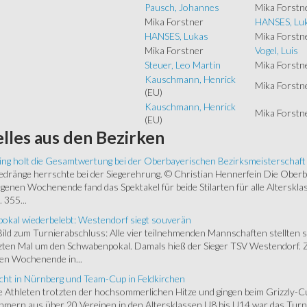
Pausch, Johannes
Mika Forstn
Mika Forstner
HANSES, Lu
HANSES, Lukas
Mika Forstn
Mika Forstner
Vogel, Luis
Steuer, Leo Martin
Mika Forstn
Kauschmann, Henrick
Mika Forstn
(EU)
Kauschmann, Henrick
Mika Forstn
(EU)
lles
aus den Bezirken
ing holt die Gesamtwertung bei der Oberbayerischen Bezirksmeisterschaft
ränge herrschte bei der Siegerehrung. © Christian Hennerfein Die Oberbay
enen Wochenende fand das Spektakel für beide Stilarten für alle Alterskl
 355...
okal wiederbelebt: Westendorf siegt souverän
 Bild zum Turnierabschluss: Alle vier teilnehmenden Mannschaften stellten 
zten Mal um den Schwabenpokal. Damals hieß der Sieger TSV Westendorf. 
en Wochenende in...
cht in Nürnberg und Team-Cup in Feldkirchen
 Athleten trotzten der hochsommerlichen Hitze und gingen beim Grizzly-C
hmern aus über 20 Vereinen in den Altersklassen U8 bis U14 war das Turnie