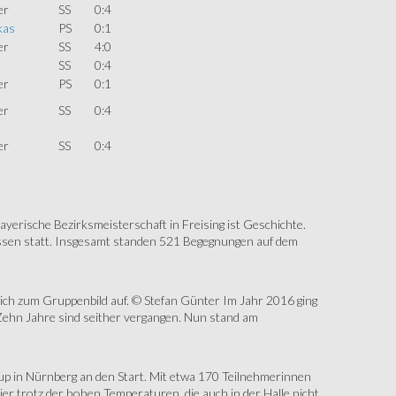
er
SS
0:4
kas
PS
0:1
er
SS
4:0
SS
0:4
er
PS
0:1
er
SS
0:4
er
SS
0:4
erische Bezirksmeisterschaft in Freising ist Geschichte.
assen statt. Insgesamt standen 521 Begegnungen auf dem
sich zum Gruppenbild auf. © Stefan Günter Im Jahr 2016 ging
Zehn Jahre sind seither vergangen. Nun stand am
up in Nürnberg an den Start. Mit etwa 170 Teilnehmerinnen
r trotz der hohen Temperaturen, die auch in der Halle nicht