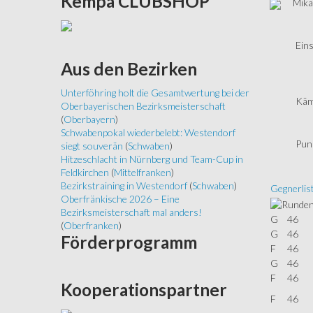
Kempa
CLUBSHOP
Mika
Eins
Aus
den Bezirken
Unterföhring holt die Gesamtwertung bei der
Käm
Oberbayerischen Bezirksmeisterschaft
(
Oberbayern
)
Schwabenpokal wiederbelebt: Westendorf
Pun
siegt souverän
(
Schwaben
)
Hitzeschlacht in Nürnberg und Team-Cup in
Feldkirchen
(
Mittelfranken
)
Bezirkstraining in Westendorf
(
Schwaben
)
Gegnerlis
Oberfränkische 2026 – Eine
Bezirksmeisterschaft mal anders!
G
46
(
Oberfranken
)
G
46
Förderprogramm
F
46
G
46
F
46
Kooperationspartner
F
46