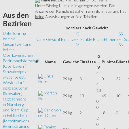
Unterföhring II ist zurückgezogen worden. Die
Anzeige der Kämpfe ist daher rein informativ und hat
Aus
den
keine
Auswirkungen auf die Tabellen.
Bezirken
sortiert
nach Gewicht
Unterföhring
G
SS
holt die
Name
Gewicht
Einsätze
–
Punkte
Bilanz
Effizienz
–
Sc
Gesamtwertung
V
SN
bei der
Oberbayerischen
G
Bezirksmeisterschaft
#
Name
Gewicht
Einsätze
–
Punkte
Bilanz
(
Oberbayern
)
V
Schwabenpokal
4
Linus
wiederbelebt:
-
29 kg
8
–
0
32
Huber
Westendorf
4
siegt souverän
13
Morten
(
Schwaben
)
-
29 kg
13
–
49
101
Höfs
Hitzeschlacht
0
in Nürnberg
0
Carlo von
und Team-Cup
-
29 kg
2
–
-8
0
der Osten
in Feldkirchen
2
(
Mittelfranken
)
0
Bezirkstraining
Tamino