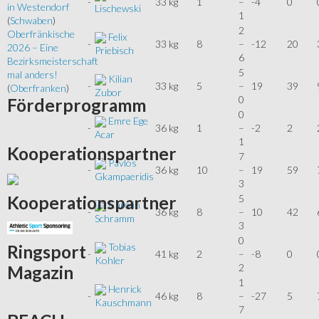
-
33 kg
1
–
-4
0
in Westendorf
Lischewski
1
(
Schwaben
)
2
Oberfränkische
Felix
-
33 kg
8
–
-12
20
2026 – Eine
Priebisch
6
Bezirksmeisterschaft
5
mal anders!
Kilian
-
33 kg
5
–
19
39
(
Oberfranken
)
Zubor
0
Förderprogramm
0
Emre Ege
-
36 kg
1
–
-2
2
Acar
1
Kooperationspartner
7
Pavlos
-
36 kg
10
–
19
59
Gkampaeridis
3
5
Kooperationspartner
Carolin
-
36 kg
8
–
10
42
Schramm
3
0
Tobias
Ringsport
-
41 kg
2
–
-8
0
Kohler
2
Magazin
1
Henrick
-
46 kg
8
–
-27
5
Kauschmann
7