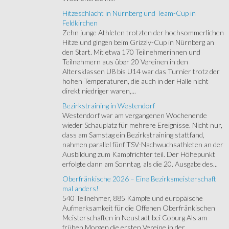
Hitzeschlacht in Nürnberg und Team-Cup in
Feldkirchen
Zehn junge Athleten trotzten der hochsommerlichen
Hitze und gingen beim Grizzly-Cup in Nürnberg an
den Start. Mit etwa 170 Teilnehmerinnen und
Teilnehmern aus über 20 Vereinen in den
Altersklassen U8 bis U14 war das Turnier trotz der
hohen Temperaturen, die auch in der Halle nicht
direkt niedriger waren,...
Bezirkstraining in Westendorf
Westendorf war am vergangenen Wochenende
wieder Schauplatz für mehrere Ereignisse. Nicht nur,
dass am Samstag ein Bezirkstraining stattfand,
nahmen parallel fünf TSV-Nachwuchsathleten an der
Ausbildung zum Kampfrichter teil. Der Höhepunkt
erfolgte dann am Sonntag, als die 20. Ausgabe des...
Oberfränkische 2026 – Eine Bezirksmeisterschaft
mal anders!
540 Teilnehmer, 885 Kämpfe und europäische
Aufmerksamkeit für die Offenen Oberfränkischen
Meisterschaften in Neustadt bei Coburg Als am
frühen Morgen die ersten Vereine in der