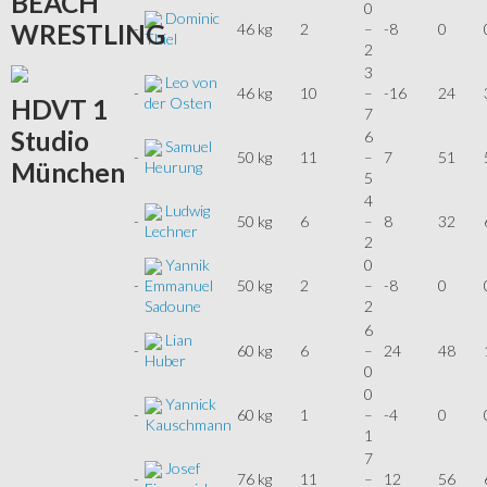
BEACH
0
Dominic
WRESTLING
-
46 kg
2
–
-8
0
Thiel
2
3
Leo von
-
46 kg
10
–
-16
24
HDVT
1
der Osten
7
Studio
6
Samuel
-
50 kg
11
–
7
51
München
Heurung
5
4
Ludwig
-
50 kg
6
–
8
32
Lechner
2
Yannik
0
-
50 kg
2
–
-8
0
Emmanuel
2
Sadoune
6
Lian
-
60 kg
6
–
24
48
Huber
0
0
Yannick
-
60 kg
1
–
-4
0
Kauschmann
1
7
Josef
-
76 kg
11
–
12
56