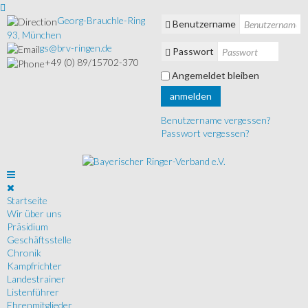
Georg-Brauchle-Ring
Benutzername
93, München
gs@brv-ringen.de
Passwort
+49 (0) 89/15702-370
Angemeldet bleiben
anmelden
Benutzername vergessen?
Passwort vergessen?
Startseite
Wir über uns
Präsidium
Geschäftsstelle
Chronik
Kampfrichter
Landestrainer
Listenführer
Ehrenmitglieder