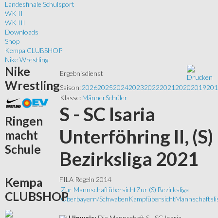
Landesfinale Schulsport
WK II
WK III
Downloads
Shop
Kempa CLUBSHOP
Nike Wrestling
Nike
Ergebnisdienst
Wrestling
Saison:
2026
2025
2024
2023
2022
2021
2020
2019
201
Klasse:
Männer
Schüler
S - SC Isaria
Ringen
Unterföhring II, (S)
macht
Schule
Bezirksliga 2021
Kempa
FILA Regeln 2014
Zur Mannschaftübersicht
Zur (S) Bezirksliga
CLUBSHOP
Oberbayern/Schwaben
Kampfübersicht
Mannschaftsli
Hinweis:
Die Mannschaft S - SC Isaria