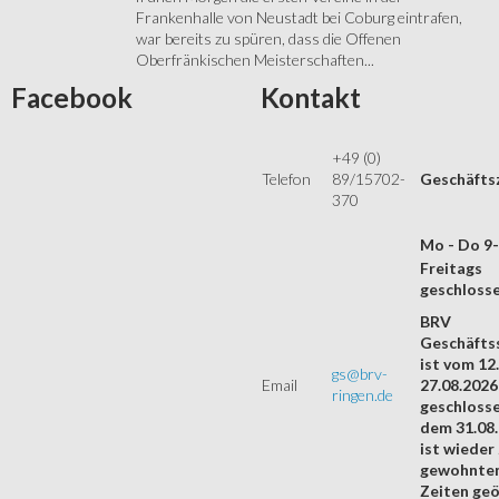
Frankenhalle von Neustadt bei Coburg eintrafen,
war bereits zu spüren, dass die Offenen
Oberfränkischen Meisterschaften...
Facebook
Kontakt
+49 (0)
Telefon
89/15702-
Geschäfts
370
Mo - Do 9
Freitags
geschloss
BRV
Geschäftss
ist vom 12.
gs@brv-
Email
27.08.2026
ringen.de
geschloss
dem 31.08
ist wieder
gewohnte
Zeiten geö