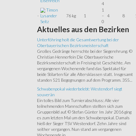
Eisenreich
4
Timon
1
-
76 kg
1
–
4
8
Lysander
0
Seitz
Aktuelles
aus den Bezirken
Unterföhring holt die Gesamtwertung bei der
Oberbayerischen Bezirksmeisterschaft
Großes Gedränge herrschte bei der Siegerehrung. ©
Christian Hennerfein Die Oberbayerische
Bezirksmeisterschaft in Freising ist Geschichte. Am
vergangenen Wochenende fand das Spektakel für
beide Stilarten für alle Altersklassen statt. Insgesamt
standen 521 Begegnungen auf dem Programm. 355...
Schwabenpokal wiederbelebt: Westendorf siegt
souverän
Ein tolles Bild zum Turnierabschluss: Alle vier
teilnehmenden Mannschaften stellten sich zum
Gruppenbild auf. © Stefan Günter Im Jahr 2016 ging
es zum letzten Mal um den Schwabenpokal. Damals
hieß der Sieger TSV Westendorf. Zehn Jahre sind
seither vergangen. Nun stand am vergangenen
Wochenende in...