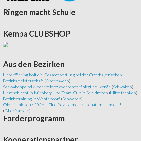
Ringen
macht Schule
Kempa
CLUBSHOP
Aus
den Bezirken
Unterföhring holt die Gesamtwertung bei der Oberbayerischen
Bezirksmeisterschaft
(
Oberbayern
)
Schwabenpokal wiederbelebt: Westendorf siegt souverän
(
Schwaben
)
Hitzeschlacht in Nürnberg und Team-Cup in Feldkirchen
(
Mittelfranken
)
Bezirkstraining in Westendorf
(
Schwaben
)
Oberfränkische 2026 – Eine Bezirksmeisterschaft mal anders!
(
Oberfranken
)
Förderprogramm
Kooperationspartner