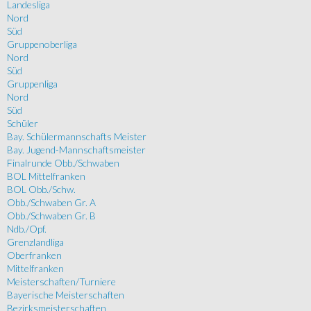
Landesliga
Nord
Süd
Gruppenoberliga
Nord
Süd
Gruppenliga
Nord
Süd
Schüler
Bay. Schülermannschafts Meister
Bay. Jugend-Mannschaftsmeister
Finalrunde Obb./Schwaben
BOL Mittelfranken
BOL Obb./Schw.
Obb./Schwaben Gr. A
Obb./Schwaben Gr. B
Ndb./Opf.
Grenzlandliga
Oberfranken
Mittelfranken
Meisterschaften/Turniere
Bayerische Meisterschaften
Bezirksmeisterschaften