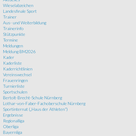
Wieselabzeichen
Landesfinale Sport
Trainer
Aus- und Weiterbildung
Trainerinfo
Stützpunkte
Termine
Meldungen
Meldung BM2026
Kader
Kaderliste
Kaderrichtlinien
Vereinswechsel
Frauenringen
Turnierliste
Sportschulen
Bertolt-Brecht-Schule Nürnberg
Lothar-von-Faber-Fachoberschule Nürnberg
Sportinternat („Haus der Athleten“)
Ergebnisse
Regionalliga
Oberliga
Bayernliga