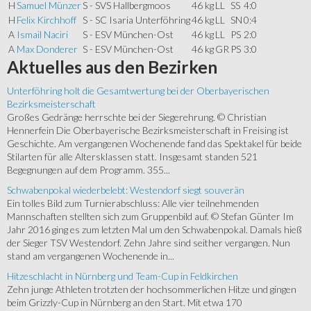
H
Samuel Münzer
S - SVS Hallbergmoos
46 kg
LL
SS
4:0
H
Felix Kirchhoff
S - SC Isaria Unterföhring
46 kg
LL
SN
0:4
A
Ismail Naciri
S - ESV München-Ost
46 kg
LL
PS
2:0
A
Max Donderer
S - ESV München-Ost
46 kg
GR
PS
3:0
Aktuelles
aus den Bezirken
Unterföhring holt die Gesamtwertung bei der Oberbayerischen
Bezirksmeisterschaft
Großes Gedränge herrschte bei der Siegerehrung. © Christian
Hennerfein Die Oberbayerische Bezirksmeisterschaft in Freising ist
Geschichte. Am vergangenen Wochenende fand das Spektakel für beide
Stilarten für alle Altersklassen statt. Insgesamt standen 521
Begegnungen auf dem Programm. 355...
Schwabenpokal wiederbelebt: Westendorf siegt souverän
Ein tolles Bild zum Turnierabschluss: Alle vier teilnehmenden
Mannschaften stellten sich zum Gruppenbild auf. © Stefan Günter Im
Jahr 2016 ging es zum letzten Mal um den Schwabenpokal. Damals hieß
der Sieger TSV Westendorf. Zehn Jahre sind seither vergangen. Nun
stand am vergangenen Wochenende in...
Hitzeschlacht in Nürnberg und Team-Cup in Feldkirchen
Zehn junge Athleten trotzten der hochsommerlichen Hitze und gingen
beim Grizzly-Cup in Nürnberg an den Start. Mit etwa 170