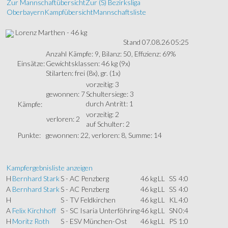
Zur Mannschaftübersicht
Zur (S) Bezirksliga
Oberbayern
Kampfübersicht
Mannschaftsliste
Lorenz Marthen - 46 kg
Stand 07.08.26 05:25
Anzahl Kämpfe: 9, Bilanz: 50, Effizienz: 69%
Einsätze:
Gewichtsklassen: 46 kg (9x)
Stilarten: frei (8x), gr. (1x)
vorzeitig: 3
gewonnen: 7
Schultersiege: 3
durch Antritt: 1
Kämpfe:
vorzeitig: 2
verloren: 2
auf Schulter: 2
Punkte:
gewonnen: 22, verloren: 8, Summe: 14
Kampfergebnisliste anzeigen
H
Bernhard Stark
S - AC Penzberg
46 kg
LL
SS
4:0
A
Bernhard Stark
S - AC Penzberg
46 kg
LL
SS
4:0
H
S - TV Feldkirchen
46 kg
LL
KL
4:0
A
Felix Kirchhoff
S - SC Isaria Unterföhring
46 kg
LL
SN
0:4
H
Moritz Roth
S - ESV München-Ost
46 kg
LL
PS
1:0