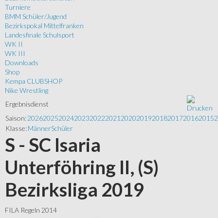
Turniere
BMM Schüler/Jugend
Bezirkspokal Mittelfranken
Landesfinale Schulsport
WK II
WK III
Downloads
Shop
Kempa CLUBSHOP
Nike Wrestling
Ergebnisdienst
Saison:
2026
2025
2024
2023
2022
2021
2020
2019
2018
2017
2016
2015
2
Klasse:
Männer
Schüler
S - SC Isaria
Unterföhring II, (S)
Bezirksliga 2019
FILA Regeln 2014