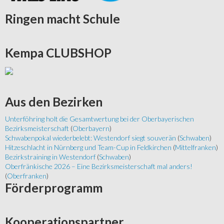
Ringen
macht Schule
Kempa
CLUBSHOP
Aus
den Bezirken
Unterföhring holt die Gesamtwertung bei der Oberbayerischen
Bezirksmeisterschaft
(
Oberbayern
)
Schwabenpokal wiederbelebt: Westendorf siegt souverän
(
Schwaben
)
Hitzeschlacht in Nürnberg und Team-Cup in Feldkirchen
(
Mittelfranken
)
Bezirkstraining in Westendorf
(
Schwaben
)
Oberfränkische 2026 – Eine Bezirksmeisterschaft mal anders!
(
Oberfranken
)
Förderprogramm
Kooperationspartner