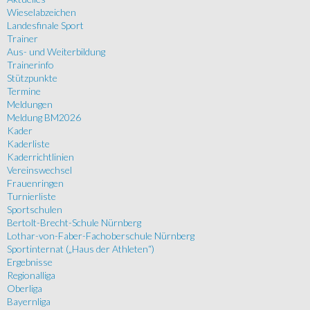
Wieselabzeichen
Landesfinale Sport
Trainer
Aus- und Weiterbildung
Trainerinfo
Stützpunkte
Termine
Meldungen
Meldung BM2026
Kader
Kaderliste
Kaderrichtlinien
Vereinswechsel
Frauenringen
Turnierliste
Sportschulen
Bertolt-Brecht-Schule Nürnberg
Lothar-von-Faber-Fachoberschule Nürnberg
Sportinternat („Haus der Athleten“)
Ergebnisse
Regionalliga
Oberliga
Bayernliga