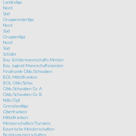
Landesliga
Nord
Süd
Gruppenoberliga
Nord
Süd
Gruppenliga
Nord
Süd
Schüler
Bay. Schülermannschafts Meister
Bay. Jugend-Mannschaftsmeister
Finalrunde Obb./Schwaben
BOL Mittelfranken
BOL Obb./Schw.
Obb./Schwaben Gr. A
Obb./Schwaben Gr. B
Ndb./Opf.
Grenzlandliga
Oberfranken
Mittelfranken
Meisterschaften/Turniere
Bayerische Meisterschaften
Bezirksmeisterschaften