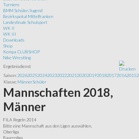
Turniere
BMM Schüler/Jugend
Bezirkspokal Mittelfranken
Landesfinale Schulsport
WK II
WK III
Downloads
Shop
Kempa CLUBSHOP
Nike Wrestling
Ergebnisdienst
Saison:
2026
2025
2024
2023
2022
2021
2020
2019
2018
2017
2016
2015
2
Klasse:
Männer
Schüler
Mannschaften 2018,
Männer
FILA Regeln 2014
Bitte eine Mannschaft aus den Ligen auswählen.
Oberliga
Bayernliga