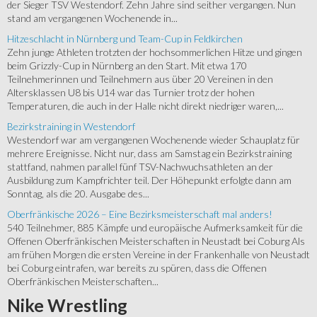
der Sieger TSV Westendorf. Zehn Jahre sind seither vergangen. Nun
stand am vergangenen Wochenende in...
Hitzeschlacht in Nürnberg und Team-Cup in Feldkirchen
Zehn junge Athleten trotzten der hochsommerlichen Hitze und gingen
beim Grizzly-Cup in Nürnberg an den Start. Mit etwa 170
Teilnehmerinnen und Teilnehmern aus über 20 Vereinen in den
Altersklassen U8 bis U14 war das Turnier trotz der hohen
Temperaturen, die auch in der Halle nicht direkt niedriger waren,...
Bezirkstraining in Westendorf
Westendorf war am vergangenen Wochenende wieder Schauplatz für
mehrere Ereignisse. Nicht nur, dass am Samstag ein Bezirkstraining
stattfand, nahmen parallel fünf TSV-Nachwuchsathleten an der
Ausbildung zum Kampfrichter teil. Der Höhepunkt erfolgte dann am
Sonntag, als die 20. Ausgabe des...
Oberfränkische 2026 – Eine Bezirksmeisterschaft mal anders!
540 Teilnehmer, 885 Kämpfe und europäische Aufmerksamkeit für die
Offenen Oberfränkischen Meisterschaften in Neustadt bei Coburg Als
am frühen Morgen die ersten Vereine in der Frankenhalle von Neustadt
bei Coburg eintrafen, war bereits zu spüren, dass die Offenen
Oberfränkischen Meisterschaften...
Nike
Wrestling