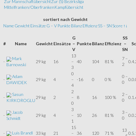
Zur Mannschaftübersicht
Zur (S) Bezirksliga
Mittelfranken/Oberfranken
Kampfübersicht
sortiert
nach Gewicht
Name
Gewicht
Einsätze
G – V
Punkte
Bilanz
Effizienz
SS – SN
Score
↑↓
G
SS
#
Name
Gewicht
Einsätze
–
Punkte
Bilanz
Effizienz
–
Sc
V
SN
13
Mark
7 –
-
29 kg
16
–
40
104
81 %
0.4.
2
Barnowski
3
0
Adam
0 –
-
29 kg
4
–
-16
0
0 %
0.0.
0
DAWIDEK
4
2
Sasun
2 –
-
29 kg
2
–
8
16
100 %
0.1.
0
KIRKOROGLU
0
3
Jacob
3 –
-
29 kg
4
–
10
26
81 %
0.0.
0
Schmidt
1
15
13
Luis Brandl
-
33 kg
21
–
36
120
71 %
0.5.
– 5