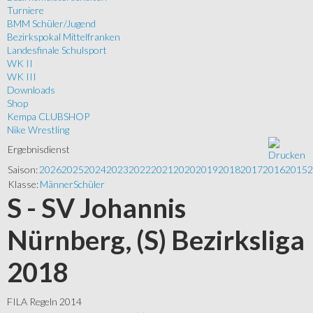
Turniere
BMM Schüler/Jugend
Bezirkspokal Mittelfranken
Landesfinale Schulsport
WK II
WK III
Downloads
Shop
Kempa CLUBSHOP
Nike Wrestling
Ergebnisdienst
Saison:
2026
2025
2024
2023
2022
2021
2020
2019
2018
2017
2016
2015
2
Klasse:
Männer
Schüler
S - SV Johannis
Nürnberg, (S) Bezirksliga
2018
FILA Regeln 2014