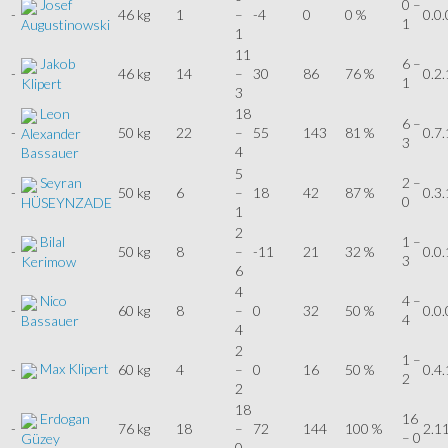
Josef
0 –
-
46 kg
1
–
-4
0
0 %
0.0.
1
Augustinowski
1
11
Jakob
6 –
-
46 kg
14
–
30
86
76 %
0.2.
1
Klipert
3
Leon
18
6 –
-
50 kg
22
–
55
143
81 %
0.7.
Alexander
3
4
Bassauer
5
Seyran
2 –
-
50 kg
6
–
18
42
87 %
0.3.
0
HÜSEYNZADE
1
2
Bilal
1 –
-
50 kg
8
–
-11
21
32 %
0.0.
3
Kerimow
6
4
Nico
4 –
-
60 kg
8
–
0
32
50 %
0.0.
4
Bassauer
4
2
1 –
Max Klipert
-
60 kg
4
–
0
16
50 %
0.4.
2
2
18
Erdogan
16
-
76 kg
18
–
72
144
100 %
2.1
– 0
Güzey
0