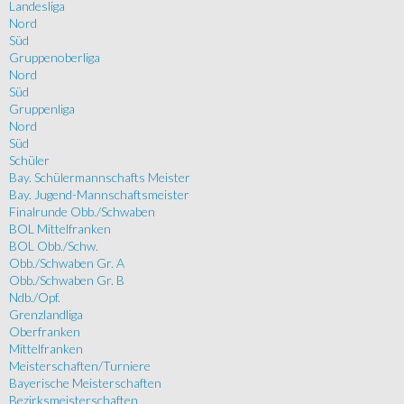
Landesliga
Nord
Süd
Gruppenoberliga
Nord
Süd
Gruppenliga
Nord
Süd
Schüler
Bay. Schülermannschafts Meister
Bay. Jugend-Mannschaftsmeister
Finalrunde Obb./Schwaben
BOL Mittelfranken
BOL Obb./Schw.
Obb./Schwaben Gr. A
Obb./Schwaben Gr. B
Ndb./Opf.
Grenzlandliga
Oberfranken
Mittelfranken
Meisterschaften/Turniere
Bayerische Meisterschaften
Bezirksmeisterschaften