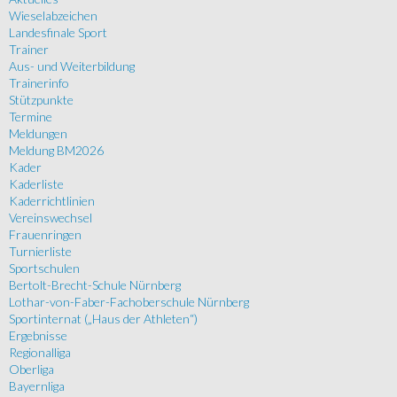
Wieselabzeichen
Landesfinale Sport
Trainer
Aus- und Weiterbildung
Trainerinfo
Stützpunkte
Termine
Meldungen
Meldung BM2026
Kader
Kaderliste
Kaderrichtlinien
Vereinswechsel
Frauenringen
Turnierliste
Sportschulen
Bertolt-Brecht-Schule Nürnberg
Lothar-von-Faber-Fachoberschule Nürnberg
Sportinternat („Haus der Athleten“)
Ergebnisse
Regionalliga
Oberliga
Bayernliga