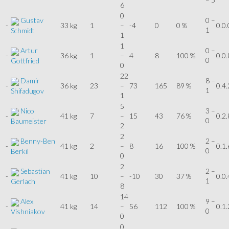
6
0
Gustav
0 –
-
33 kg
1
–
-4
0
0 %
0.0.
1
Schmidt
1
1
Artur
0 –
-
36 kg
1
–
4
8
100 %
0.0.
0
Gottfried
0
22
Damir
8 –
-
36 kg
23
–
73
165
89 %
0.4.
1
Shifadugov
1
5
Nico
3 –
-
41 kg
7
–
15
43
76 %
0.2.
0
Baumeister
2
2
Benny-Ben
2 –
-
41 kg
2
–
8
16
100 %
0.1.
0
Berkil
0
2
Sebastian
2 –
-
41 kg
10
–
-10
30
37 %
0.0.
1
Gerlach
8
14
Alex
9 –
-
41 kg
14
–
56
112
100 %
0.1.
0
Vishniakov
0
0