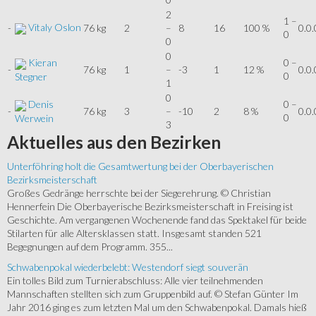
2
1 –
Vitaly Oslon
-
76 kg
2
–
8
16
100 %
0.0.
0
0
0
Kieran
0 –
-
76 kg
1
–
-3
1
12 %
0.0.
0
Stegner
1
0
Denis
0 –
-
76 kg
3
–
-10
2
8 %
0.0.
0
Werwein
3
Aktuelles
aus den Bezirken
Unterföhring holt die Gesamtwertung bei der Oberbayerischen
Bezirksmeisterschaft
Großes Gedränge herrschte bei der Siegerehrung. © Christian
Hennerfein Die Oberbayerische Bezirksmeisterschaft in Freising ist
Geschichte. Am vergangenen Wochenende fand das Spektakel für beide
Stilarten für alle Altersklassen statt. Insgesamt standen 521
Begegnungen auf dem Programm. 355...
Schwabenpokal wiederbelebt: Westendorf siegt souverän
Ein tolles Bild zum Turnierabschluss: Alle vier teilnehmenden
Mannschaften stellten sich zum Gruppenbild auf. © Stefan Günter Im
Jahr 2016 ging es zum letzten Mal um den Schwabenpokal. Damals hieß