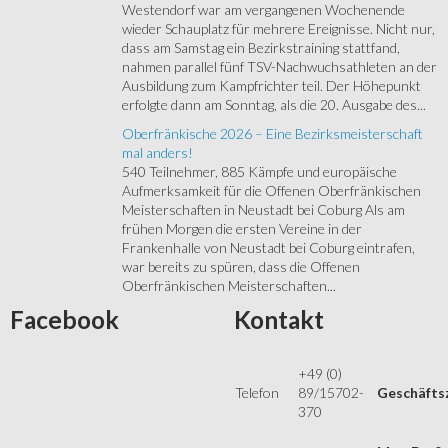
Westendorf war am vergangenen Wochenende
wieder Schauplatz für mehrere Ereignisse. Nicht nur,
dass am Samstag ein Bezirkstraining stattfand,
nahmen parallel fünf TSV-Nachwuchsathleten an der
Ausbildung zum Kampfrichter teil. Der Höhepunkt
erfolgte dann am Sonntag, als die 20. Ausgabe des...
Oberfränkische 2026 – Eine Bezirksmeisterschaft
mal anders!
540 Teilnehmer, 885 Kämpfe und europäische
Aufmerksamkeit für die Offenen Oberfränkischen
Meisterschaften in Neustadt bei Coburg Als am
frühen Morgen die ersten Vereine in der
Frankenhalle von Neustadt bei Coburg eintrafen,
war bereits zu spüren, dass die Offenen
Oberfränkischen Meisterschaften...
Facebook
Kontakt
+49 (0)
Telefon
89/15702-
Geschäfts
370