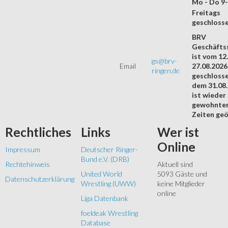
Mo - Do 9
Freitags
geschloss
BRV
Geschäftss
ist vom 12.
gs@brv-
Email
27.08.2026
ringen.de
geschloss
dem 31.08
ist wieder
gewohnte
Zeiten geö
Rechtliches
Links
Wer
ist
Online
Impressum
Deutscher Ringer-
Bund e.V. (DRB)
Rechtehinweis
Aktuell sind
United World
5093 Gäste und
Datenschutzerklärung
Wrestling (UWW)
keine Mitglieder
online
Liga Datenbank
foeldeak Wrestling
Database