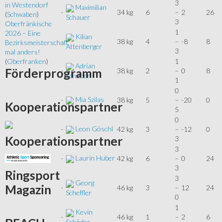
3
in Westendorf
Maximilian
-
34 kg
6
–
2
26
(
Schwaben
)
Schauer
3
Oberfränkische
1
2026 – Eine
Kilian
-
38 kg
4
–
-8
8
Bezirksmeisterschaft
Attenberger
3
mal anders!
1
(
Oberfranken
)
Adrian
Förderprogramm
-
38 kg
2
–
0
8
Schöder
1
0
Mia Szilas
-
38 kg
5
–
-20
0
Kooperationspartner
5
0
Leon Göschl
-
42 kg
3
–
-12
0
Kooperationspartner
3
3
Laurin Huber
-
42 kg
6
–
0
24
3
Ringsport
3
Georg
Magazin
-
46 kg
3
–
12
24
Scheffler
0
1
Kevin
-
46 kg
1
–
2
6
Schöder