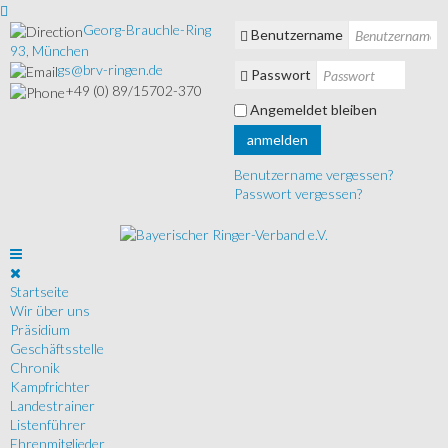
Georg-Brauchle-Ring
Benutzername
93, München
gs@brv-ringen.de
Passwort
+49 (0) 89/15702-370
Angemeldet bleiben
anmelden
Benutzername vergessen?
Passwort vergessen?
Startseite
Wir über uns
Präsidium
Geschäftsstelle
Chronik
Kampfrichter
Landestrainer
Listenführer
Ehrenmitglieder