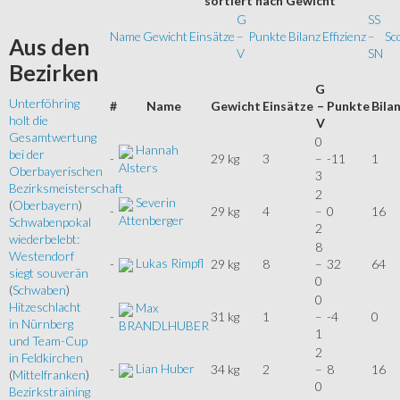
sortiert
nach Gewicht
G
SS
Name
Gewicht
Einsätze
–
Punkte
Bilanz
Effizienz
–
Sc
Aus
den
V
SN
Bezirken
G
Unterföhring
#
Name
Gewicht
Einsätze
–
Punkte
Bila
holt die
V
Gesamtwertung
0
Hannah
bei der
-
29 kg
3
–
-11
1
Alsters
Oberbayerischen
3
Bezirksmeisterschaft
2
Severin
(
Oberbayern
)
-
29 kg
4
–
0
16
Attenberger
Schwabenpokal
2
wiederbelebt:
8
Westendorf
Lukas Rimpfl
-
29 kg
8
–
32
64
siegt souverän
0
(
Schwaben
)
0
Hitzeschlacht
Max
-
31 kg
1
–
-4
0
in Nürnberg
BRANDLHUBER
1
und Team-Cup
2
in Feldkirchen
Lian Huber
-
34 kg
2
–
8
16
(
Mittelfranken
)
0
Bezirkstraining