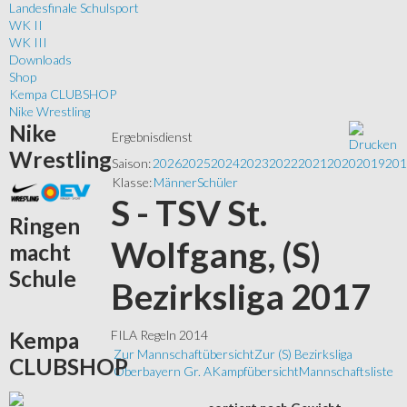
Landesfinale Schulsport
WK II
WK III
Downloads
Shop
Kempa CLUBSHOP
Nike Wrestling
Nike
Ergebnisdienst
Wrestling
Saison:
2026
2025
2024
2023
2022
2021
2020
2019
201
Klasse:
Männer
Schüler
S - TSV St.
Ringen
Wolfgang, (S)
macht
Schule
Bezirksliga 2017
Kempa
FILA Regeln 2014
Zur Mannschaftübersicht
Zur (S) Bezirksliga
CLUBSHOP
Oberbayern Gr. A
Kampfübersicht
Mannschaftsliste