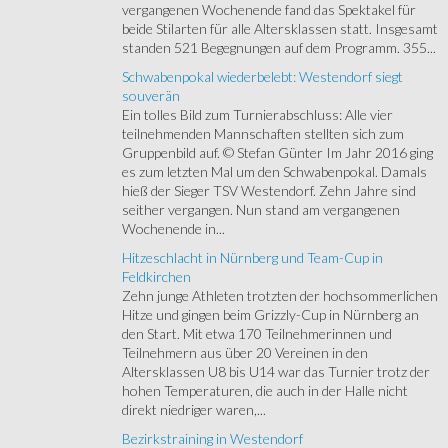
vergangenen Wochenende fand das Spektakel für
beide Stilarten für alle Altersklassen statt. Insgesamt
standen 521 Begegnungen auf dem Programm. 355...
Schwabenpokal wiederbelebt: Westendorf siegt
souverän
Ein tolles Bild zum Turnierabschluss: Alle vier
teilnehmenden Mannschaften stellten sich zum
Gruppenbild auf. © Stefan Günter Im Jahr 2016 ging
es zum letzten Mal um den Schwabenpokal. Damals
hieß der Sieger TSV Westendorf. Zehn Jahre sind
seither vergangen. Nun stand am vergangenen
Wochenende in...
Hitzeschlacht in Nürnberg und Team-Cup in
Feldkirchen
Zehn junge Athleten trotzten der hochsommerlichen
Hitze und gingen beim Grizzly-Cup in Nürnberg an
den Start. Mit etwa 170 Teilnehmerinnen und
Teilnehmern aus über 20 Vereinen in den
Altersklassen U8 bis U14 war das Turnier trotz der
hohen Temperaturen, die auch in der Halle nicht
direkt niedriger waren,...
Bezirkstraining in Westendorf