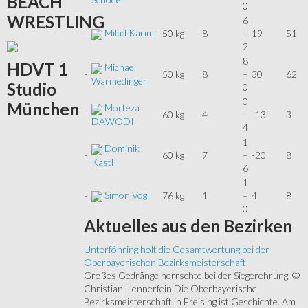
BEACH
0
WRESTLING
6
Milad Karimi
-
50 kg
8
–
19
51
2
8
HDVT
1
Michael
-
50 kg
8
–
30
62
Warmedinger
Studio
0
0
München
Morteza
-
60 kg
4
–
-13
3
DAWODI
4
1
Dominik
-
60 kg
7
–
-20
8
Kastl
6
1
Simon Vogl
-
76 kg
1
–
4
8
0
Aktuelles
aus den Bezirken
Unterföhring holt die Gesamtwertung bei der
Oberbayerischen Bezirksmeisterschaft
Großes Gedränge herrschte bei der Siegerehrung. ©
Christian Hennerfein Die Oberbayerische
Bezirksmeisterschaft in Freising ist Geschichte. Am