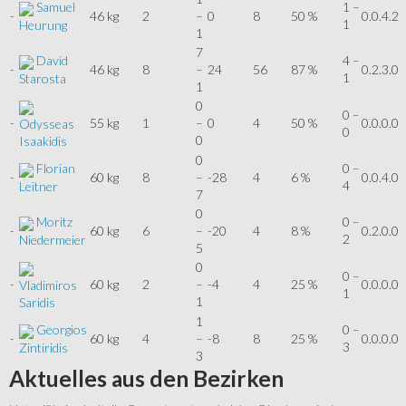
Samuel
1 –
-
46 kg
2
–
0
8
50 %
0.0.4.2
1
Heurung
1
7
David
4 –
-
46 kg
8
–
24
56
87 %
0.2.3.0
1
Starosta
1
0
0 –
-
55 kg
1
–
0
4
50 %
0.0.0.0
Odysseas
0
0
Isaakidis
0
Florian
0 –
-
60 kg
8
–
-28
4
6 %
0.0.4.0
4
Leitner
7
0
Moritz
0 –
-
60 kg
6
–
-20
4
8 %
0.2.0.0
2
Niedermeier
5
0
0 –
-
60 kg
2
–
-4
4
25 %
0.0.0.0
Vladimiros
1
1
Saridis
1
Georgios
0 –
-
60 kg
4
–
-8
8
25 %
0.0.0.0
3
Zintiridis
3
Aktuelles
aus den Bezirken