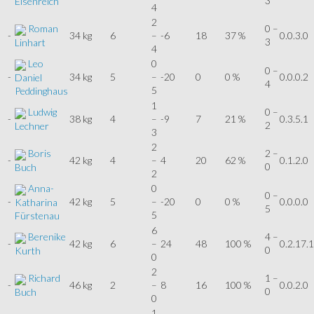
3
Eisenreich
4
2
Roman
0 –
-
34 kg
6
–
-6
18
37 %
0.0.3.0
3
Linhart
4
Leo
0
0 –
-
34 kg
5
–
-20
0
0 %
0.0.0.2
Daniel
4
5
Peddinghaus
1
Ludwig
0 –
-
38 kg
4
–
-9
7
21 %
0.3.5.1
2
Lechner
3
2
Boris
2 –
-
42 kg
4
–
4
20
62 %
0.1.2.0
0
Buch
2
Anna-
0
0 –
-
42 kg
5
–
-20
0
0 %
0.0.0.0
Katharina
5
5
Fürstenau
6
Berenike
4 –
-
42 kg
6
–
24
48
100 %
0.2.17.1
0
Kurth
0
2
Richard
1 –
-
46 kg
2
–
8
16
100 %
0.0.2.0
0
Buch
0
1