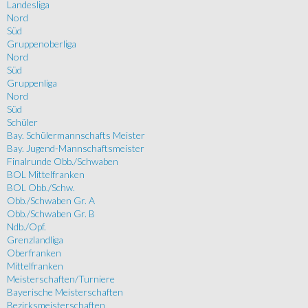
Landesliga
Nord
Süd
Gruppenoberliga
Nord
Süd
Gruppenliga
Nord
Süd
Schüler
Bay. Schülermannschafts Meister
Bay. Jugend-Mannschaftsmeister
Finalrunde Obb./Schwaben
BOL Mittelfranken
BOL Obb./Schw.
Obb./Schwaben Gr. A
Obb./Schwaben Gr. B
Ndb./Opf.
Grenzlandliga
Oberfranken
Mittelfranken
Meisterschaften/Turniere
Bayerische Meisterschaften
Bezirksmeisterschaften