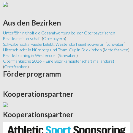
Aus
den Bezirken
Unterföhring holt die Gesamtwertung bei der Oberbayerischen
Bezirksmeisterschaft
(
Oberbayern
)
Schwabenpokal wiederbelebt: Westendorf siegt souverän
(
Schwaben
)
Hitzeschlacht in Nürnberg und Team-Cup in Feldkirchen
(
Mittelfranken
)
Bezirkstraining in Westendorf
(
Schwaben
)
Oberfränkische 2026 – Eine Bezirksmeisterschaft mal anders!
(
Oberfranken
)
Förderprogramm
Kooperationspartner
Kooperationspartner