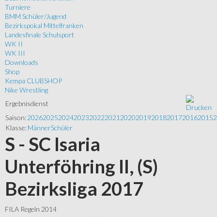
Turniere
BMM Schüler/Jugend
Bezirkspokal Mittelfranken
Landesfinale Schulsport
WK II
WK III
Downloads
Shop
Kempa CLUBSHOP
Nike Wrestling
Ergebnisdienst
Saison:
2026
2025
2024
2023
2022
2021
2020
2019
2018
2017
2016
2015
2
Klasse:
Männer
Schüler
S - SC Isaria
Unterföhring II, (S)
Bezirksliga 2017
FILA Regeln 2014