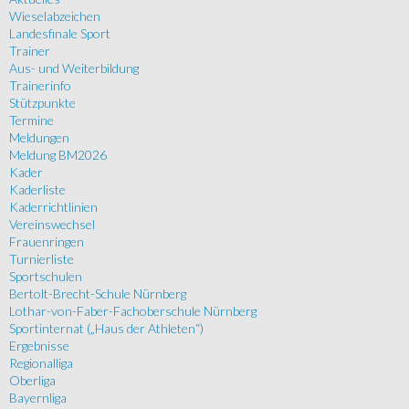
Wieselabzeichen
Landesfinale Sport
Trainer
Aus- und Weiterbildung
Trainerinfo
Stützpunkte
Termine
Meldungen
Meldung BM2026
Kader
Kaderliste
Kaderrichtlinien
Vereinswechsel
Frauenringen
Turnierliste
Sportschulen
Bertolt-Brecht-Schule Nürnberg
Lothar-von-Faber-Fachoberschule Nürnberg
Sportinternat („Haus der Athleten“)
Ergebnisse
Regionalliga
Oberliga
Bayernliga