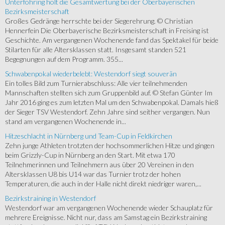
Unterföhring holt die Gesamtwertung bei der Oberbayerischen
Bezirksmeisterschaft
Großes Gedränge herrschte bei der Siegerehrung. © Christian
Hennerfein Die Oberbayerische Bezirksmeisterschaft in Freising ist
Geschichte. Am vergangenen Wochenende fand das Spektakel für beide
Stilarten für alle Altersklassen statt. Insgesamt standen 521
Begegnungen auf dem Programm. 355...
Schwabenpokal wiederbelebt: Westendorf siegt souverän
Ein tolles Bild zum Turnierabschluss: Alle vier teilnehmenden
Mannschaften stellten sich zum Gruppenbild auf. © Stefan Günter Im
Jahr 2016 ging es zum letzten Mal um den Schwabenpokal. Damals hieß
der Sieger TSV Westendorf. Zehn Jahre sind seither vergangen. Nun
stand am vergangenen Wochenende in...
Hitzeschlacht in Nürnberg und Team-Cup in Feldkirchen
Zehn junge Athleten trotzten der hochsommerlichen Hitze und gingen
beim Grizzly-Cup in Nürnberg an den Start. Mit etwa 170
Teilnehmerinnen und Teilnehmern aus über 20 Vereinen in den
Altersklassen U8 bis U14 war das Turnier trotz der hohen
Temperaturen, die auch in der Halle nicht direkt niedriger waren,...
Bezirkstraining in Westendorf
Westendorf war am vergangenen Wochenende wieder Schauplatz für
mehrere Ereignisse. Nicht nur, dass am Samstag ein Bezirkstraining