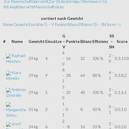
Zur Mannschaftübersicht
Zur (S) Bezirksliga Oberbayern Gr.
B
Kampfübersicht
Mannschaftsliste
sortiert
nach Gewicht
Name
Gewicht
Einsätze
G – V
Punkte
Bilanz
Effizienz
SS – SN
Score
↑↓
G
SS
#
Name
Gewicht
Einsätze
–
Punkte
Bilanz
Effizienz
–
Score
V
SN
4
Raphael
2 –
-
29 kg
4
–
16
32
100 %
0.3.13.0
0
Minchev
0
8
Klara
4 –
-
29 kg
9
–
28
64
88 %
0.3.8.2
1
Winkler
1
5
Andreas
2 –
-
29 kg
5
–
20
40
100 %
0.1.6.1
0
Zintiridis
0
1
0 –
-
31 kg
2
–
0
8
50 %
0.0.1.0
Margarethe
1
1
Scheu
2
Josef
2 –
-
34 kg
6
–
-8
16
33 %
0.0.2.0